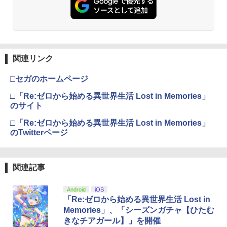
￥3,523
【Amazon.co.jp限定】劇場版モノノ怪
3
第三章 蛇神 (Amazon.co.jp限定オリジ
関連リンク
ナル三方背収納ケース付きコレクション)
(オリジナル特典:オリジナル巾着＋メー
□セガのホームページ
カー特典:【坤と離】二振りの剣、十翼よ
り来たる！スタジオ描き下ろしイラスト
□「Re:ゼロから始める異世界生活 Lost in Memories」
ボード付) [Blu-ray]
のサイト
￥10,780
□「Re:ゼロから始める異世界生活 Lost in Memories」
のTwitterページ
劇場版「鬼滅の刃」無限城編 第一章 猗
4
窩座再来 完全生産限定版 [Blu-ray]
関連記事
￥8,698
Android
iOS
「Re:ゼロから始める異世界生活 Lost in
Memories」、「シーズンガチャ【ひたむ
きなチアガール】」を開催
『映画 ラブライブ！蓮ノ空女学院スクー