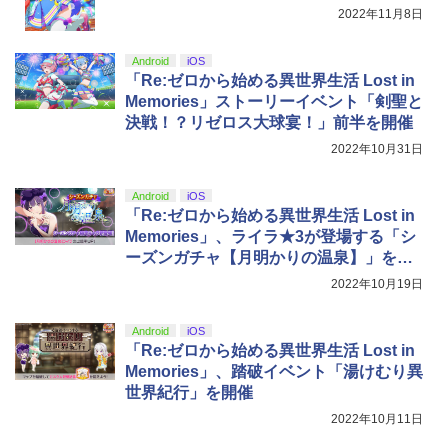
5
2022年11月8日
ルアイドルクラブ Bloom Garden Part
y』Blu-ray（特装限定版）
Android
iOS
￥8,589
「Re:ゼロから始める異世界生活 Lost in
Memories」ストーリーイベント「剣聖と
決戦！？リゼロス大球宴！」前半を開催
2022年10月31日
Android
iOS
「Re:ゼロから始める異世界生活 Lost in
Memories」、ライラ★3が登場する「シ
ーズンガチャ【月明かりの温泉】」を開
催
2022年10月19日
Android
iOS
「Re:ゼロから始める異世界生活 Lost in
Memories」、踏破イベント「湯けむり異
世界紀行」を開催
2022年10月11日