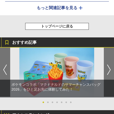
もっと関連記事を見る
トップページに戻る
おすすめ記事
ポケモンコラボ「マクドナルドのサマーチャンスバッグ
2026」をひと足お先に体験してみた！
●
●
●
●
●
●
●