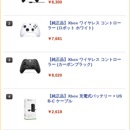
￥5,832
￥8,300
￥55,000
￥2,960
【中古】【開封品】青春ブタ野郎はサン
2
【中古】 ドラゴンボール Sparking！
タクロースの夢を見ない 1 [完全生産限
2
ZERO／PS5
定版]＜Blu-ray＞（代引き不可）6552
【純正品】Xbox ワイヤレス コントロー
2
スプラトゥーン レイダース -Switch2
Beast of Reincarnation -PS5 【特典】
ラー (ロボット ホワイト)
2
Switch2用 温度モニターファン
2
￥2,783
￥4,000
2
プロダクトコード 封入
￥6,449
￥7,681
￥3,224
￥7,286
【楽天ブックス限定全巻購入特典】逃げ
3
70年代風ロボットアニメ ゲッP-X PS5
上手の若君 9 (完全生産限定版)【Blu-r
3
版
【純正品】Xbox ワイヤレス コントロー
ay】(描き下ろしイラスト(時行 B)使用 A
3
ラー (カーボンブラック)
3タペストリー+アクリルキーホルダー) [
Nintendo Switch 2(日本語・国内専用)
【純正品】ディスクドライブ(CFI-ZDD1
3
【お買い物マラソン期間限定♪最大30％O
3
松井優征 ]
￥3,878
3
J) PlayStation 5
FF】【tomtoc公式店】 Switch 2対応 ハ
￥8,020
￥55,491
ードケース FancyCase-G05 Nintendo
￥7,150
2025年 スイッチ2モデル用 スリムケース
￥11,980
持ち運び キャリングケース 耐衝撃 薄型
ハードポーチ ゲームカード12枚収納 ア
【中古】REANIMAL(リアニマル)ソフト:
【純正品】Xbox 充電式バッテリー + US
4
4
クセサリーポーチ
プレイステーション5ソフト／アクショ
B-C ケーブル
【楽天ブックス限定全巻購入特典+先着
4
ン・ゲーム
【純正品】DualSense ワイヤレスコン
ニンテンドープリペイド番号 9000円|オ
4
特典】逃げ上手の若君 7 (完全生産限定
4
￥2,653
トローラー ミッドナイト ブラック(CFI-
ンラインコード版
版)【Blu-ray】(描き下ろしイラスト(時
￥2,618
ZCT2J01)
￥3,930
行 B)使用 A3タペストリー+アクリルキ
ーホルダー+和紙風ステッカーシート) [
￥9,000
￥10,737
松井優征 ]