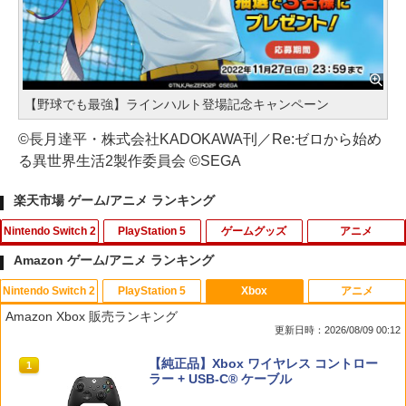
【野球でも最強】ラインハルト登場記念キャンペーン
©長月達平・株式会社KADOKAWA刊／Re:ゼロから始め
る異世界生活2製作委員会 ©SEGA
楽天市場 ゲーム/アニメ ランキング
Nintendo Switch 2
PlayStation 5
ゲームグッズ
アニメ
Amazon ゲーム/アニメ ランキング
Nintendo Switch 2
PlayStation 5
Xbox
アニメ
【7週連続1位】inklink公式 Switch / Sw
鬼エイム 指サック ゲーム スマホ ゲーミ
劇場版「鬼滅の刃」無限城編 第一章 猗
1
1
1
Amazon Xbox 販売ランキング
itch2 コントローラー 最新モデル 最新フ
ング FPS 音ゲー 荒野行動 PUBG Apex
窩座再来(通常版)【Blu-ray】 [ 吾峠呼世
更新日時：2026/08/09 00:12
ァームウェア プロコン プロコン2 プロコ
CoD 高感度 銀繊維 手汗対策 鬼サック 6
晴 ]
ントローラー スイッチ2 スイッチ Switc
個入り
スプラトゥーン レイダース|オンライン
PlayStation 5 デジタル・エディション
【純正品】Xbox ワイヤレス コントロー
h コントローラー ワイヤレスコントロー
1
1
1
￥3,960
コード版
日本語専用 Console Language: Japan
ラー + USB-C® ケーブル
ラー 連射機能 ワイヤレス switch2コン
￥1,280
ese only (CFI-2200B01)
トローラ Switch2コントローラー