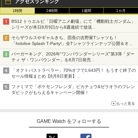
アクセスランキング
1時間
24時間
1週間
1カ月
BS12 トゥエルビ「日曜アニメ劇場」にて「機動戦士ガンダム」
シリーズが本日8月9日から8週連続で放送
初回は「機動戦士ガンダム【HDリマスター版】」
そらザウルスやギャルきち、団長の吉野家Tシャツも！
「hololive Splash T-Party!」全Tシャツラインナップ公開＆オン
ライン販売開始
バーガーキング、2026年“ワンパウンダーシリーズ”第3弾「ダー
ティ ザ・ワンパウンダー」を8月7日発売
「特製ガーリックマヨソース」を使用した超大型チーズバーガー
「オクトパストラベラー」70%オフで1,643円！ もうすぐ終了の
セール情報まとめ【8月8日更新】
ニンテンドーeショップでは「大神 絶景版」が67%オフで990円
ファミマで「ポケモンフレンダ」ピカチュウ&ゼラオラのフレン
ダピックがもらえるキャンペーン開催！
もっと見る
GAME Watch をフォローする