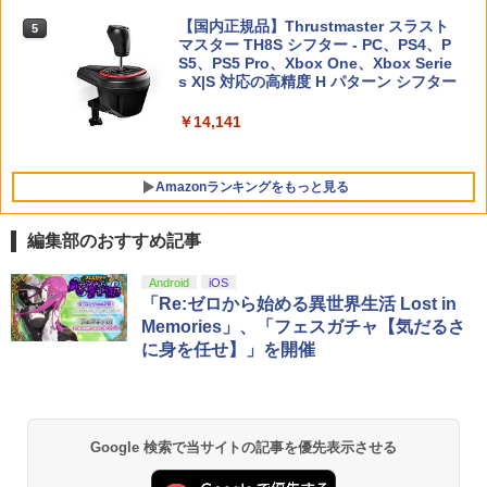
【顧客満足度98.3%】 Switch2 ケース
4
大容量 Switch2/Switch通常モデル/Swit
がんばれゴエモン大集合！ PS5版
￥7,150
【国内正規品】Thrustmaster スラスト
5
5
ch lite/Switch 有機ELモテルに対応 収納
マスター TH8S シフター - PC、PS4、P
ニンテンドープリペイド番号 5000円|オ
5
バッグ 防水 防塵 耐衝撃 持ち運び便利 ポ
【純正品】DualSense ワイヤレスコン
S5、PS5 Pro、Xbox One、Xbox Serie
￥4,890
ンラインコード版
5
ーチ スタンド/コントローラー/カード/ド
トローラー(CFI-ZCT2J)
s X|S 対応の高精度 H パターン シフター
ックなど収納可能 カバー 収納ボックス
【楽天ブックス限定全巻購入特典】逃げ
￥5,000
5
￥10,737
￥14,141
上手の若君 12 (完全生産限定版)【Blu-
￥2,880
ray】(描き下ろしイラスト(時行 B)使用
A3タペストリー+アクリルキーホルダー)
[ 松井優征 ]
Amazonランキングをもっと見る
Nintendo Switch 2 ACアダプター
5
￥7,150
編集部のおすすめ記事
￥3,974
劇場版「鬼滅の刃」無限城編 第一章 猗
Android
iOS
1
窩座再来 通常版 [Blu-ray]
「Re:ゼロから始める異世界生活 Lost in
Memories」、「フェスガチャ【気だるさ
￥3,982
に身を任せ】」を開催
劇場版「鬼滅の刃」無限城編 第一章 猗
2
Google 検索で当サイトの記事を優先表示させる
窩座再来 通常版 [DVD]