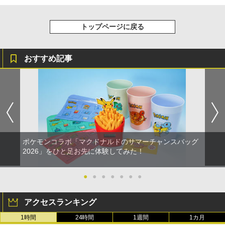
トップページに戻る
おすすめ記事
ポケモンコラボ「マクドナルドのサマーチャンスバッグ
2026」をひと足お先に体験してみた！
●
●
●
●
●
●
●
アクセスランキング
1時間
24時間
1週間
1カ月