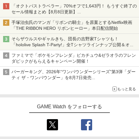
「オクトパストラベラー」70%オフで1,643円！ もうすぐ終了の
セール情報まとめ【8月8日更新】
ニンテンドーeショップでは「大神 絶景版」が67%オフで990円
手塚治虫氏のマンガ「リボンの騎士」を原案とするNetflix映画
「THE RIBBON HERO リボンヒーロー」本日配信開始
そらザウルスやギャルきち、団長の吉野家Tシャツも！
「hololive Splash T-Party!」全Tシャツラインナップ公開＆オン
ライン販売開始
ファミマで「ポケモンフレンダ」ピカチュウ&ゼラオラのフレン
ダピックがもらえるキャンペーン開催！
バーガーキング、2026年“ワンパウンダーシリーズ”第3弾「ダー
ティ ザ・ワンパウンダー」を8月7日発売
「特製ガーリックマヨソース」を使用した超大型チーズバーガー
もっと見る
GAME Watch をフォローする