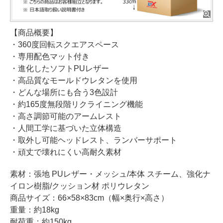
【商品概要】
・360度回転スクエアスペース
・専用配色マット付き
・進化したソフトPUレザー
・高品質なモールドウレタンを使用
・どんな場所にも合う3色設計
・約165度無段階リクライニング機能
・高さ調節可能のアームレスト
・人間工学に基づいた立体構造
・取外し可能ヘッドレスト、ランバーサポート
・頑丈で壊れにくい高耐久素材
素材：張地 PUレザー・メッシュ/本体 スチーム、強化ナ
イロン樹脂/クッション材 ポリウレタン
商品サイズ：66×58×83cm（幅×奥行×高さ）
重量：約18kg
耐荷重：約150kg