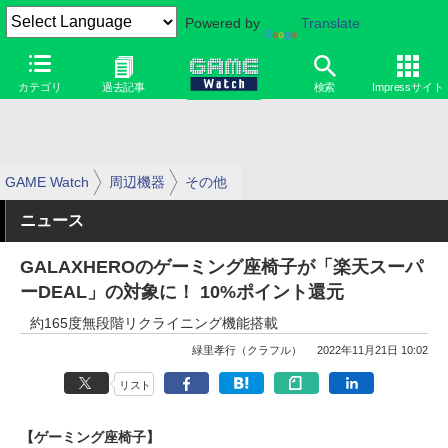
Powered by
Translate
カテゴリ
過去記事
検索
Impressサイト
GAME Watch
周辺機器
その他
ニュース
GALAXHEROのゲーミング座椅子が「楽天スーパ
ーDEAL」の対象に！ 10%ポイント還元
約165度無段階リクライニング機能搭載
緑里孝行（クラフル）
2022年11月21日 10:02
リスト
【ゲーミング座椅子】