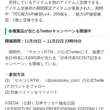
所持しているアイテムを他のアイテムと交換できる、
アイテム交換所の期間限定アイテムが更新された。期間
中「TEC能力UP練習Lv.4」200個を、「能力UP秘密練
習」1個と交換できる。
各種賞品が当たるTwitterキャンペーンを開催中
開催期間：11月16日 ～ 11月22日 23時59分
期間中、
「サカつくRTW」の公式Twitter
にて、抽選で
合計40名に3,600GBが当たる「日本代表SCOUT記念キ
ャンペーン」を開催している。
・参加方法
(1)
「サカつくRTW」（@sakatsuku_com）
の公式Twitte
rアカウントをフォロー
(2)
対象ツイート
をリツイート
©SEGA （公財）日本サッカー協会公認
LICENSED BY JAPAN PROFESSIONAL FOOTBALL LE