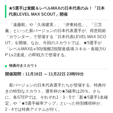
★5選手は覚醒＆レベルMAXの日本代表のみ！「日本
代表LEVEL MAX SCOUT」開催
「遠藤航」や「久保建英」、「伊東純也」、「三笘
薫」といった新バージョンの日本代表選手が、得意戦術
「カウンター」で登場する「日本代表LEVEL MAX SCO
UT」を開催。なお、今回のスカウトでは、★5選手が
「レベルMAX(Lv.50)/覚醒2段階達成/各スキル・各能力U
P Lv.2達成」の即戦力で登場する。
特典付きスカウト
開催期間：11月16日 ～ 11月22日 23時59分
新バージョンの日本代表選手たちが登場する、特典付
きの特別なスカウト。通常枠の★5確率は20％。さら
に、各STEPでは、それぞれ1・3・5で「新★5選手1名確
定」や「★5選手確率アップ」といった特別獲得枠が、
2・4では特典アイテムが付く。