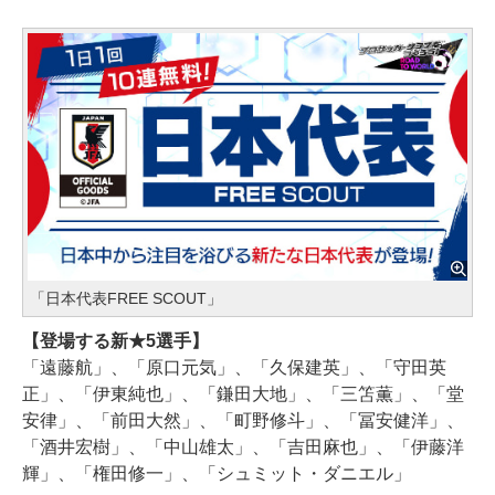
「日本代表FREE SCOUT」
【登場する新★5選手】
「遠藤航」、「原口元気」、「久保建英」、「守田英
正」、「伊東純也」、「鎌田大地」、「三笘薫」、「堂
安律」、「前田大然」、「町野修斗」、「冨安健洋」、
「酒井宏樹」、「中山雄太」、「吉田麻也」、「伊藤洋
輝」、「権田修一」、「シュミット・ダニエル」