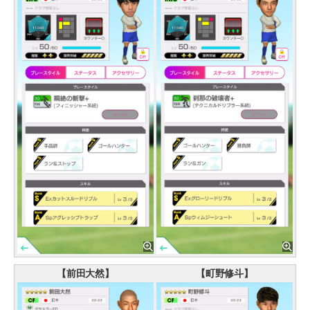
【前田大然】
【町野修斗】