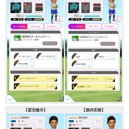
【冨安健洋】
【酒井宏樹】