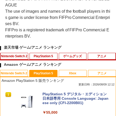
AGUE
The use of images and names of the football players in thi
s game is under license from FIFPro Commercial Enterpri
ses BV.
FIFPro is a registered trademark of FIFPro Commercial E
nterprises BV.
楽天市場 ゲーム/アニメ ランキング
Nintendo Switch 2
PlayStation 5
ゲームグッズ
アニメ
Amazon ゲーム/アニメ ランキング
Nintendo Switch 2
PlayStation 5
Xbox
アニメ
スパイク・チュンソフト 【Switch2】サ
シティーズ：スカイライン リマスター
【中古】ポケパークWii ~ピカチュウの大
【中古】ギルティクラウン 2（完全生
1
1
1
1
Amazon PlayStation 5 販売ランキング
イバーパンク2077 アルティメットエデ
ジャパン・スペシャル・エディション
冒険~ (特典無し)
産限定版）/Blu−ray Disc/ANZX-3803
更新日時：2026/08/09 12:12
ィション [BEE-P-AAE7B NSW2 サイバ-
パンク2077 UE]
￥5,591
￥350
￥630
スプラトゥーン レイダース|オンライン
PlayStation 5 デジタル・エディション
1
1
コード版
日本語専用 Console Language: Japan
￥7,680
ese only (CFI-2200B01)
￥5,832
【中古】Wii Music
2
￥55,000
RIDE 6
★【中古】ズートピア Blu-ray [レンタル
2
2