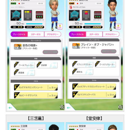
【三笘薫】
【堂安律】