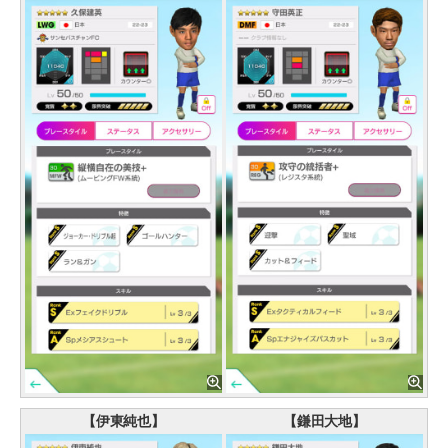
【伊東純也】
【鎌田大地】