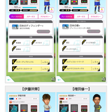
【伊藤洋輝】
【権田修一】