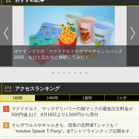
ポケモンコラボ「マクドナルドのサマーチャンスバッグ
2026」をひと足お先に体験してみた！
●
●
●
●
●
●
●
アクセスランキング
1時間
24時間
1週間
1カ月
マクドナルド、マックデリバリーの朝マックの最低注文料金が
500円値上げ。8月18日より1,500円から受付
そらザウルスやギャルきち、団長の吉野家Tシャツも！
「hololive Splash T-Party!」全Tシャツラインナップ公開＆オン
ライン販売開始