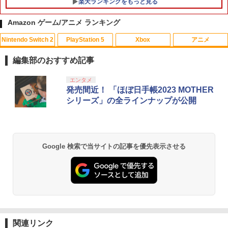
楽天ランキングをもっと見る
Amazon ゲーム/アニメ ランキング
Nintendo Switch 2
PlayStation 5
Xbox
アニメ
PS5コントローラー用 アナログスティッ
【中古】Wii Sports
【中古】【未使用品】トイ・ストーリー
1
1
1
クカバープラス ブラック デュアルセン
3 [DVDのみ]
編集部のおすすめ記事
ス デュアルショック対応 コロンバスサ
￥350
ークル CC-P5ASP-BK 【メール便送料無
￥2,780
スプラトゥーン レイダース|オンライン
PlayStation 5 デジタル・エディション
【純正品】Xbox ワイヤレス コントロー
劇場版「鬼滅の刃」無限城編 第一章 猗
エンタメ
料】 【最強翌日配送】
1
1
1
1
コード版
日本語専用 Console Language: Japan
ラー + USB-C® ケーブル
窩座再来 通常版 [Blu-ray]
発売間近！ 「ほぼ日手帳2023 MOTHER
ese only (CFI-2200B01)
シリーズ」の全ラインナップが公開
￥980
￥5,832
￥8,300
￥3,982
￥55,000
家庭用テレビゲーム 麻雀ゲーム テレビ
サマーウォーズ【Blu-ray】 [ 神木隆之介
2
2
接続 RCA端子 電池式 単三乾電池4本 コ
]
ード2m 操作パネル 2人打ち 一人用 本格
【中古】【18歳以上対象】アサシン クリ
2
派 ルール設定 食いタン 裏ドラ カンドラ
【純正品】Xbox ワイヤレス コントロー
ード ミラージュソフト:プレイステーシ
￥4,327
2
Google 検索で当サイトの記事を優先表示させる
スプラトゥーン レイダース -Switch2
劇場版「鬼滅の刃」無限城編 第一章 猗
東風戦 半荘戦 一発 フリテンリーチ ツモ
Beast of Reincarnation -PS5 【特典】
ラー (ロボット ホワイト)
2
2
ョン5ソフト／アクション・ゲーム
2
窩座再来 通常版 [DVD]
ピンフ
プロダクトコード 封入
￥6,446
￥7,681
￥1,620
￥3,523
￥3,500
￥7,286
【中古】【Blu−ray】天空の城ラピュタ /
3
宮崎駿【監督】
【純正品】Xbox ワイヤレス コントロー
【特典】夢灯華 -Noctuary- PS5版
3
3
【新品】【PCET】ゲーミングガラスマ
ラー (カーボンブラック)
￥4,989
(【初回外付特典】ポストカードセット(3
3
関連リンク
Nintendo Switch 2(日本語・国内専用)
【Amazon.co.jp限定】劇場版モノノ怪
【純正品】ディスクドライブ(CFI-ZDD1
3
3
ウスパッド #Unipo サンリオキャラクタ
3
枚入り）)