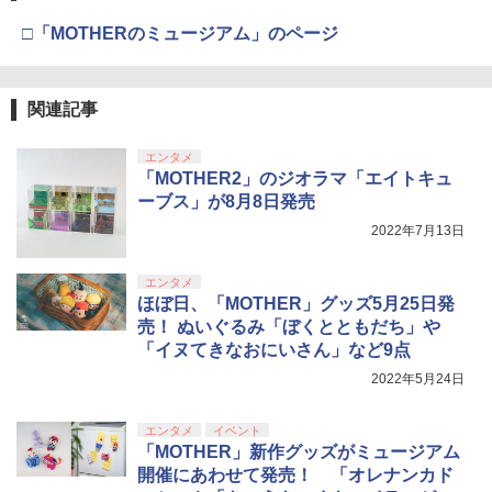
第三章 蛇神 (Amazon.co.jp限定オリジ
J) PlayStation 5
ーズ マイメロディ[お取寄せ品]
￥8,020
ナル三方背収納ケース付きコレクション)
￥55,491
□「MOTHERのミュージアム」のページ
￥2,963
(オリジナル特典:オリジナル巾着＋メー
￥11,980
￥7,310
カー特典:【坤と離】二振りの剣、十翼よ
【楽天ブックス限定先着特典】「超かぐ
4
り来たる！スタジオ描き下ろしイラスト
や姫！」通常版【Blu-ray】(アクリルコ
【純正品】Xbox 充電式バッテリー + US
4
ボード付) [Blu-ray]
関連記事
ースター) [ 夏吉ゆうこ ]
B-C ケーブル
【中古】 アサシン クリード ヴァルハ
4
【純正品】DualSense ワイヤレスコン
【中古】Nintendo Switch Lite グレー
ニンテンドープリペイド番号 9000円|オ
4
ラ／PS5
4
4
￥10,780
トローラー ミッドナイト ブラック(CFI-
￥6,800
ンラインコード版
￥2,618
エンタメ
ZCT2J01)
￥16,800
￥3,267
「MOTHER2」のジオラマ「エイトキュ
￥9,000
ーブス」が8月8日発売
￥10,737
劇場版「鬼滅の刃」無限城編 第一章 猗
4
ゾンビランドサガLIVE～フランシュシュ
2022年7月13日
5
窩座再来 完全生産限定版 [Blu-ray]
ゆめぎんがフェスティバル～【Blu-ra
【国内正規品】Thrustmaster スラスト
5
y】 [ (V.A.) ]
【中古】PSP go「プレイステーショ
マスター TH8S シフター - PC、PS4、P
ソニー・インタラクティブエンタテイン
ニンテンドープリペイド番号 5000円|オ
5
5
5
￥8,698
エンタメ
ン・ポータブル go」 パール・ホワイト
【純正品】DualSense ワイヤレスコン
S5、PS5 Pro、Xbox One、Xbox Serie
メント 【PS5】Marvel’s Spider-Man 2
ンラインコード版
5
ほぼ日、「MOTHER」グッズ5月25日発
(PSP-N1000PW)
トローラー(CFI-ZCT2J)
s X|S 対応の高精度 H パターン シフター
￥7,920
通常版 [ECJS-00035 PS5 マーベルス
売！ ぬいぐるみ「ぼくとともだち」や
パイダーマン2 ツウジョウ]【MARVELC
￥5,000
orner】
￥18,895
￥10,737
￥14,141
「イヌてきなおにいさん」など9点
【Amazon.co.jp限定】劇場版モノノ怪
2022年5月24日
5
￥3,980
第三章 蛇神 (オリジナル特典:オリジナル
巾着＋メーカー特典:【坤と離】二振りの
エンタメ
イベント
剣、十翼より来たる！スタジオ描き下ろ
「MOTHER」新作グッズがミュージアム
しイラストボード付) [DVD]
開催にあわせて発売！ 「オレナンカド