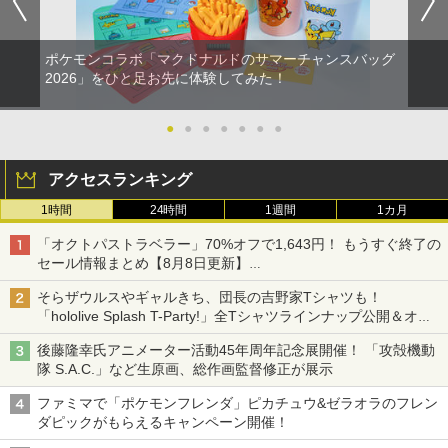
ポケモンコラボ「マクドナルドのサマーチャンスバッグ
2026」をひと足お先に体験してみた！
●
●
●
●
●
●
●
アクセスランキング
1時間
24時間
1週間
1カ月
「オクトパストラベラー」70%オフで1,643円！ もうすぐ終了の
セール情報まとめ【8月8日更新】
ニンテンドーeショップでは「大神 絶景版」が67%オフで990円
そらザウルスやギャルきち、団長の吉野家Tシャツも！
「hololive Splash T-Party!」全Tシャツラインナップ公開＆オン
ライン販売開始
後藤隆幸氏アニメーター活動45年周年記念展開催！ 「攻殻機動
隊 S.A.C.」など生原画、総作画監督修正が展示
ファミマで「ポケモンフレンダ」ピカチュウ&ゼラオラのフレン
ダピックがもらえるキャンペーン開催！