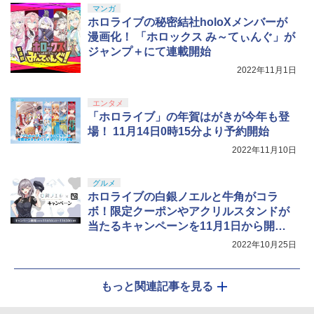
マンガ
￥14,141
ホロライブの秘密結社holoXメンバーが
『映画 ラブライブ！蓮ノ空女学院スクー
5
漫画化！ 「ホロックス み～てぃんぐ」が
ルアイドルクラブ Bloom Garden Part
ジャンプ＋にて連載開始
y』Blu-ray（特装限定版）
2022年11月1日
￥8,589
エンタメ
「ホロライブ」の年賀はがきが今年も登
場！ 11月14日0時15分より予約開始
2022年11月10日
グルメ
ホロライブの白銀ノエルと牛角がコラ
ボ！限定クーポンやアクリルスタンドが
当たるキャンペーンを11月1日から開
始！
2022年10月25日
もっと関連記事を見る