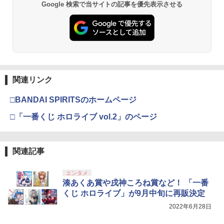
ラー (ロボット ホワイト)
2
Google 検索で当サイトの記事を優先表示させる
窩座再来 通常版 [DVD]
￥7,681
￥3,523
【純正品】Xbox ワイヤレス コントロー
3
ラー (カーボンブラック)
【Amazon.co.jp限定】劇場版モノノ怪
3
第三章 蛇神 (Amazon.co.jp限定オリジ
関連リンク
￥8,020
ナル三方背収納ケース付きコレクション)
(オリジナル特典:オリジナル巾着＋メー
□BANDAI SPIRITSのホームページ
カー特典:【坤と離】二振りの剣、十翼よ
り来たる！スタジオ描き下ろしイラスト
□「一番くじ ホロライブ vol.2」のページ
【純正品】Xbox 充電式バッテリー + US
4
ボード付) [Blu-ray]
B-C ケーブル
￥10,780
￥2,618
関連記事
エンタメ
劇場版「鬼滅の刃」無限城編 第一章 猗
4
湊あくあ賞や戌神ころね賞など！ 「一番
窩座再来 完全生産限定版 [Blu-ray]
【国内正規品】Thrustmaster スラスト
5
くじ ホロライブ」が9月中旬に再販決定
マスター TH8S シフター - PC、PS4、P
￥8,698
S5、PS5 Pro、Xbox One、Xbox Serie
2022年6月28日
s X|S 対応の高精度 H パターン シフター