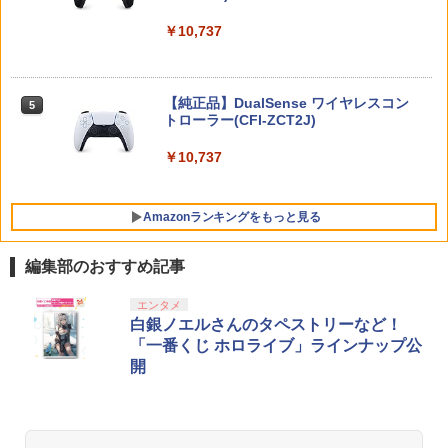
￥8,710
￥9,000
￥10,737
マラソン開催中 【 山崎実業 蓋付き重ね
5
【特典】トゥームレイダー：レガシー・
5
られるゲーム機器収納ケース スマート
スーパーボンバーマン コレクション Nin
オブ・アトランティス(【早期購入同梱特
外科医エリーゼ 3【Blu-ray】 [ yuin ]
ニンテンドープリペイド番号 5000円|オ
5
5
5
】 smart 小型ゲーム機収納 ボックス Sw
tendo Switch 2 Edition 日本限定版
典】コスチューム「ララ・クロフト・サ
【純正品】DualSense ワイヤレスコン
ンラインコード版
5
itch スイッチ Lite 充電ドック ケーブル
バイバー(仮)」（ゲーム内コンテンツ）)
トローラー(CFI-ZCT2J)
￥7,920
コントローラー 周辺機器 蓋付き 一括収
￥9,801
￥5,000
納 石こうボードピン 壁面 シンプル 公式
￥7,012
￥10,737
白 黒 10312 10313 YAMAZAKI
￥3,190
Amazonランキングをもっと見る
編集部のおすすめ記事
【純正品】Xbox ワイヤレス コントロー
劇場版「鬼滅の刃」無限城編 第一章 猗
エンタメ
1
1
ラー + USB-C® ケーブル
窩座再来 通常版 [Blu-ray]
白銀ノエルさんのタペストリーなど！
「一番くじ ホロライブ」ラインナップ公
￥8,300
￥3,982
開
【純正品】Xbox ワイヤレス コントロー
2
劇場版「鬼滅の刃」無限城編 第一章 猗