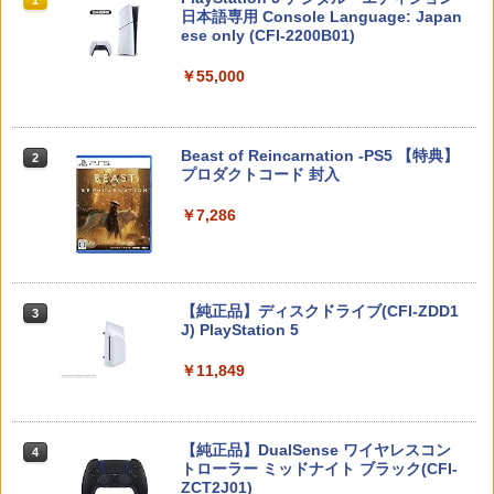
￥500
コード版
日本語専用 Console Language: Japan
￥8,290
￥4,400
ese only (CFI-2200B01)
￥5,832
￥55,000
RIDE 6
【新品】おそ松さん 推し松トートバッグ
2
2
ELDEN RING Tarnished Edition Swit
B(松マーク/カラ松)★アニメ『第3期』決
【通常版 Blu-ray/DVD】【場面写クリア
2
2
ch2版
定☆アウトレットSALE★[別倉庫から取
カード3枚セット（竈門炭治郎、冨岡義
￥5,901
り寄せ]
勇、猗窩座）】 劇場版「鬼滅の刃」無限
スプラトゥーン レイダース -Switch2
Beast of Reincarnation -PS5 【特典】
2
城編 第一章 猗窩座再来
2
￥8,298
プロダクトコード 封入
￥520
￥6,447
￥7,450
￥7,286
【特典】ファイナルファンタジー レゾナ
3
ンス PS5版(【初回封入特典】魔導船＆
ダービースタリオン2 【Switch2】 POT-
【中古】ニル・アドミラリの天秤 クロユ
3
3
かけだし騎士の応援パック・かけだし騎
P-AB73A
リ炎陽譚 限定版 予約特典(ドラマCD) 付
新劇場版銀魂 -吉原大炎上ー (完全生産限
3
士のスタートダッシュパック)
- PSVita
定版)【Blu-ray】 [ 杉田智和 ]
Nintendo Switch 2(日本語・国内専用)
【純正品】ディスクドライブ(CFI-ZDD1
3
3
￥8,582
J) PlayStation 5
￥6,526
￥1,387
￥7,722
￥55,491
￥11,849
コーエーテクモゲームス 【封入特典付】
【特典】MARVEL Tōkon: Fighting So
4
4
【中古】ファイアーエムブレムif 白夜王
4
【Switch2】進撃の巨人3 通常版 [POT-P
uls(【早期購入封入特典】ロビーのアイ
外科医エリーゼ 4【Blu-ray】 [ yuin ]
国
4
-ABA7A NSW2 シンゲキノキョジン 3 ツ
テムセット)
【純正品】DualSense ワイヤレスコン
ニンテンドープリペイド番号 9000円|オ
4
4
ウジョウ]
トローラー ミッドナイト ブラック(CFI-
ンラインコード版
￥7,920
￥2,820
ZCT2J01)
￥6,782