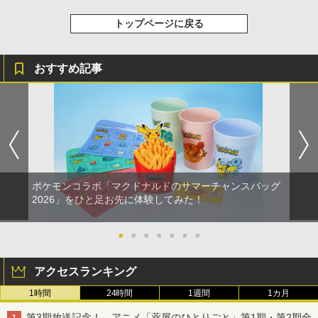
トップページに戻る
おすすめ記事
ポケモンコラボ「マクドナルドのサマーチャンスバッグ
2026」をひと足お先に体験してみた！
●
●
●
●
●
●
●
アクセスランキング
1時間
24時間
1週間
1カ月
第3期放送記念！ アニメ「薬屋のひとりごと」第1期・第2期全