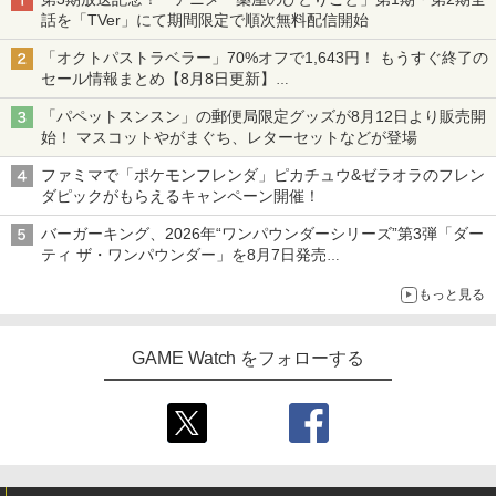
話を「TVer」にて期間限定で順次無料配信開始
「オクトパストラベラー」70%オフで1,643円！ もうすぐ終了の
セール情報まとめ【8月8日更新】
ニンテンドーeショップでは「大神 絶景版」が67%オフで990円
「パペットスンスン」の郵便局限定グッズが8月12日より販売開
始！ マスコットやがまぐち、レターセットなどが登場
ファミマで「ポケモンフレンダ」ピカチュウ&ゼラオラのフレン
ダピックがもらえるキャンペーン開催！
バーガーキング、2026年“ワンパウンダーシリーズ”第3弾「ダー
ティ ザ・ワンパウンダー」を8月7日発売
「特製ガーリックマヨソース」を使用した超大型チーズバーガー
もっと見る
GAME Watch をフォローする