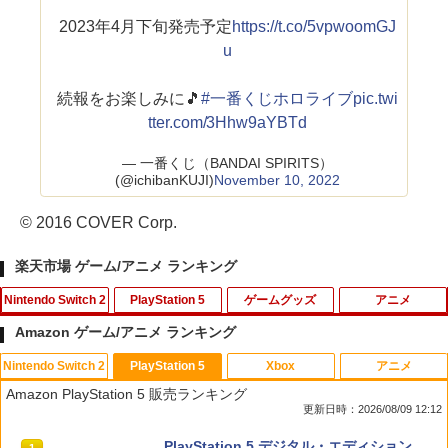
2023年4月下旬発売予定
https://t.co/5vpwoomGJ
u
続報をお楽しみに🎵
#一番くじホロライブ
pic.twi
tter.com/3Hhw9aYBTd
— 一番くじ（BANDAI SPIRITS）
(@ichibanKUJI)
November 10, 2022
© 2016 COVER Corp.
楽天市場 ゲーム/アニメ ランキング
Nintendo Switch 2
PlayStation 5
ゲームグッズ
アニメ
Amazon ゲーム/アニメ ランキング
Nintendo Switch 2
PlayStation 5
Xbox
アニメ
フロム・ソフトウェア 【封入特典付】
シティーズ：スカイライン リマスター
【即納可能】【新品】おそ松さん トッテ
【送料無料】劇場版「鬼滅の刃」無限城
1
1
1
1
Amazon PlayStation 5 販売ランキング
【Switch2】ELDEN RING Tarnished E
ジャパン・スペシャル・エディション
ィエプロン★アニメ『第3期』決定☆ア
編 第一章 猗窩座再来(通常版)【Blu-ra
更新日時：2026/08/09 12:12
dition [POT-P-AAF6C NSW2 エルデン
ウトレットSALE★
y】/アニメーション[Blu-ray]【返品種別
リング タ-ニッシュエディション]
A】
￥5,591
スプラトゥーン レイダース|オンライン
PlayStation 5 デジタル・エディション
1
1