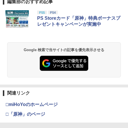
編集部のおすすめ記事
スプラトゥーン レイダース|オンライン
PlayStation 5 デジタル・エディション
【純正品】Xbox ワイヤレス コントロー
劇場版「鬼滅の刃」無限城編 第一章 猗
PS5
PS4
1
1
1
1
コード版
日本語専用 Console Language: Japan
ラー + USB-C® ケーブル
窩座再来 通常版 [Blu-ray]
PS Storeカード「原神」特典ボーナスプ
ese only (CFI-2200B01)
レゼントキャンペーンが実施中
￥5,832
￥8,300
￥3,982
￥55,000
【純正品】Xbox ワイヤレス コントロー
2
Google 検索で当サイトの記事を優先表示させる
スプラトゥーン レイダース -Switch2
劇場版「鬼滅の刃」無限城編 第一章 猗
Beast of Reincarnation -PS5 【特典】
ラー (ロボット ホワイト)
2
2
2
窩座再来 通常版 [DVD]
プロダクトコード 封入
￥6,446
￥7,681
￥3,523
￥7,286
【純正品】Xbox ワイヤレス コントロー
3
ラー (カーボンブラック)
関連リンク
Nintendo Switch 2(日本語・国内専用)
【Amazon.co.jp限定】劇場版モノノ怪
【純正品】ディスクドライブ(CFI-ZDD1
3
3
3
第三章 蛇神 (Amazon.co.jp限定オリジ
J) PlayStation 5
￥8,020
ナル三方背収納ケース付きコレクション)
￥55,491
□miHoYoのホームページ
(オリジナル特典:オリジナル巾着＋メー
￥11,980
カー特典:【坤と離】二振りの剣、十翼よ
□「原神」のページ
り来たる！スタジオ描き下ろしイラスト
【純正品】Xbox 充電式バッテリー + US
4
ボード付) [Blu-ray]
B-C ケーブル