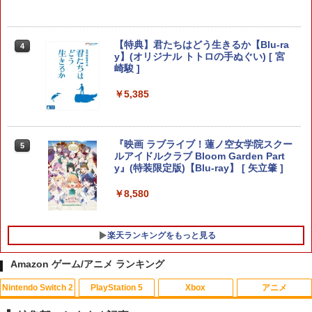
ーム [ 荒野行動 FPS PUBG ]
￥5,480
￥1,080
[メール便OK]【新品】【PS5】零 〜紅い
4
蝶〜 REMAKE [PS5版]
【特典】君たちはどう生きるか【Blu-ra
4
y】(オリジナル トトロの手ぬぐい) [ 宮
崎駿 ]
任天堂 【Switch2】Joy-Con 2 (L) ライ
￥3,320
5
【楽天ランキング1位入賞】自動タップ
5
トブルー [BEE-A-JLKBA NSW2 ジョイ
機 オートクリッカー 連打装置 USB給電
コン2 Lライトブル-]
￥5,385
クリップ式 スマホ自動操作 日本語説明
書付き iPhone/Android対応 いいね/ゲ
￥5,480
ーム周回/ライブ/推し活対応 (ホワイト)
【当店独自で＋P10倍★要エントリー】
5
【中古】[PS5] オクトパストラベラーII
『映画 ラブライブ！蓮ノ空女学院スクー
5
￥1,380
(OCTOPATH TRAVELER 2) スクウェ
ルアイドルクラブ Bloom Garden Part
ア・エニックス (20230224)
y』(特装限定版)【Blu-ray】 [ 矢立肇 ]
￥4,180
￥8,580
楽天ランキングをもっと見る
Amazon ゲーム/アニメ ランキング
Nintendo Switch 2
PlayStation 5
Xbox
アニメ