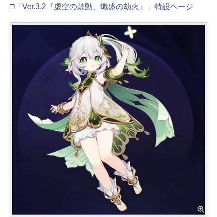
□
「Ver.3.2『虚空の鼓動、熾盛の劫火』」特設ページ