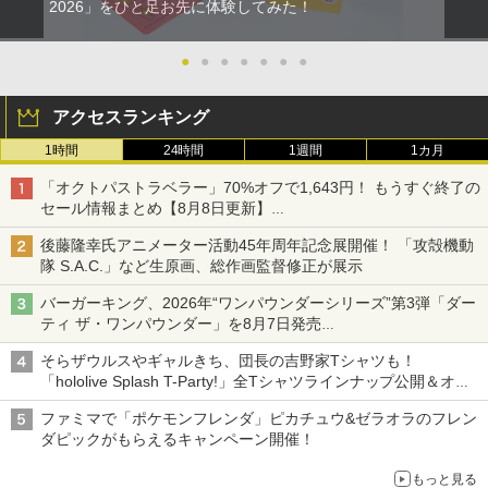
2026」をひと足お先に体験してみた！
●
●
●
●
●
●
●
アクセスランキング
1時間
24時間
1週間
1カ月
「オクトパストラベラー」70%オフで1,643円！ もうすぐ終了の
セール情報まとめ【8月8日更新】
ニンテンドーeショップでは「大神 絶景版」が67%オフで990円
後藤隆幸氏アニメーター活動45年周年記念展開催！ 「攻殻機動
隊 S.A.C.」など生原画、総作画監督修正が展示
バーガーキング、2026年“ワンパウンダーシリーズ”第3弾「ダー
ティ ザ・ワンパウンダー」を8月7日発売
「特製ガーリックマヨソース」を使用した超大型チーズバーガー
そらザウルスやギャルきち、団長の吉野家Tシャツも！
「hololive Splash T-Party!」全Tシャツラインナップ公開＆オン
ライン販売開始
ファミマで「ポケモンフレンダ」ピカチュウ&ゼラオラのフレン
ダピックがもらえるキャンペーン開催！
もっと見る