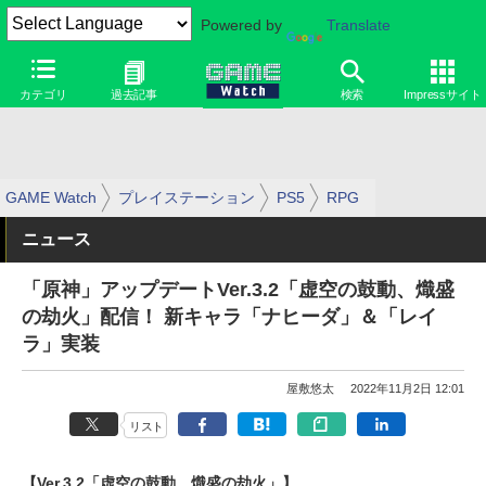
Powered by
Translate
カテゴリ
過去記事
検索
Impressサイト
GAME Watch
プレイステーション
PS5
RPG
ニュース
「原神」アップデートVer.3.2「虚空の鼓動、熾盛
の劫火」配信！ 新キャラ「ナヒーダ」＆「レイ
ラ」実装
屋敷悠太
2022年11月2日 12:01
リスト
【Ver.3.2「虚空の鼓動、熾盛の劫火」】