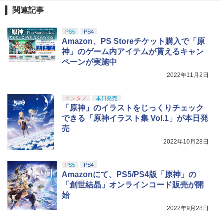
【純正品】DualSense ワイヤレスコン
ニンテンドープリペイド番号 9000円|オ
4
4
￥10,780
関連記事
トローラー ミッドナイト ブラック(CFI-
ンラインコード版
￥2,618
ZCT2J01)
￥9,000
PS5
PS4
￥10,737
Amazon、PS Storeチケット購入で「原
劇場版「鬼滅の刃」無限城編 第一章 猗
4
神」のゲーム内アイテムが貰えるキャン
窩座再来 完全生産限定版 [Blu-ray]
【国内正規品】Thrustmaster スラスト
5
ペーンが実施中
マスター TH8S シフター - PC、PS4、P
ニンテンドープリペイド番号 5000円|オ
5
￥8,698
【純正品】DualSense ワイヤレスコン
S5、PS5 Pro、Xbox One、Xbox Serie
2022年11月2日
ンラインコード版
5
トローラー(CFI-ZCT2J)
s X|S 対応の高精度 H パターン シフター
￥5,000
エンタメ
本日発売
￥10,737
￥14,141
「原神」のイラストをじっくりチェック
【Amazon.co.jp限定】劇場版モノノ怪
5
できる「原神イラスト集 Vol.1」が本日発
第三章 蛇神 (オリジナル特典:オリジナル
売
巾着＋メーカー特典:【坤と離】二振りの
剣、十翼より来たる！スタジオ描き下ろ
2022年10月28日
しイラストボード付) [DVD]
￥8,800
PS5
PS4
Amazonにて、PS5/PS4版「原神」の
「創世結晶」オンラインコード販売が開
始
2022年9月28日