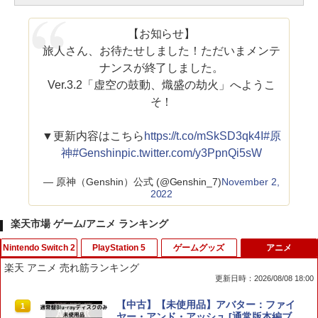
【お知らせ】
旅人さん、お待たせしました！ただいまメンテ
ナンスが終了しました。
Ver.3.2「虚空の鼓動、熾盛の劫火」へようこ
そ！
▼更新内容はこちら
https://t.co/mSkSD3qk4I
#原
神
#Genshin
pic.twitter.com/y3PpnQi5sW
— 原神（Genshin）公式 (@Genshin_7)
November 2,
2022
楽天市場 ゲーム/アニメ ランキング
Nintendo Switch 2
PlayStation 5
ゲームグッズ
アニメ
楽天 アニメ 売れ筋ランキング
更新日時：2026/08/08 18:00
(発売日前日出荷)(Switch 2)Minecraft D
【ホリ公式】【SONYライセンス商品】
【中古】スーパーダンガンロンパ2 さよ
【中古】【未使用品】アバター：ファイ
1
1
1
1
ungeons II(新品)(2026年9月30日発売)
DualSense™ワイヤレスコントローラー
なら絶望学園 (通常版) - PSP
ヤー・アンド・アッシュ [通常版本編ブ