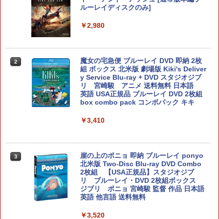
専用充電USBケーブル for PlayStation5
ルーレイディスクのみ]
おすすめ
￥4,490
￥350
￥2,980
￥1,580
ミステリーの歩き方2 人魚伝説殺人事
【中古】東京鬼祓師 鴉乃杜學園奇譚 - P
魔女の宅急便 ブルーレイ DVD 即納 2枚
2
2
2
件 Switch2版
SP
＼10％OFFクーポン／PS5用 冷却ファン
組 ボックス 北米版 劇場版 Kiki's Deliver
2
クーリングファン 冷却装置 USBクーラ
y Service Blu-ray + DVD スタジオジブ
ー 外付け 自動冷却ファン 三つファン 急
リ 宮崎駿 アニメ 送料無料 日本語
￥4,530
￥418
速冷却 静音 装着簡単 排熱 熱対策 USB
英語 USA正規品 ブルーレイ DVD 2枚組
ポート 省スペース 耐久性 プレイステー
box combo pack コンボパック キキ
ション5対応 ディスク版 デジタル版の両
方に対応
￥3,410
★エントリーでポイント5倍★[10月08日
【中古】【3DS】ドラゴンクエストXI 過
3
3
発売予約][PS5ソフト] ギアクラブ アン
￥2,680
ぎ去りし時を求めて
リミテッド3 [ELJM-31021]
￥543
崖の上のポニョ 即納 ブルーレイ ponyo
3
￥5,080
北米版 Two-Disc Blu-ray DVD Combo
【中古】PS5DAEMON X MACHINA
2枚組 【USA正規品】スタジオジブ
3
TITANIC SCION
リ ブルーレイ・DVD 2枚組ボックス
ジブリ ポニョ 宮崎駿 監督 作品 日本語
指サック 6個入り【創業70年の老舗工場
4
英語 他言語 送料無料
ワイヤードホリパッド TURBO for Ninte
￥2,735
4
と共同開発】驚きの反応力 日本製 音ゲ
ndo Switch Pixel - 緑 -
ー 指サック ゲーム用 First Hit スマホゲ
￥3,520