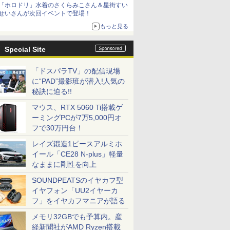
「ホロドリ」水着のさくらみこさん＆星街すい
シリーズ累計100タイトルへ
せいさんが次回イベントで登場！
もっと見る
Special Site
「ドスパラTV」の配信現場
に“PAD”撮影班が潜入!人気の
秘訣に迫る!!
マウス、RTX 5060 Ti搭載ゲ
ーミングPCが7万5,000円オ
フで30万円台！
レイズ鍛造1ピースアルミホ
イール「CE28 N-plus」軽量
なままに剛性を向上
SOUNDPEATSのイヤカフ型
イヤフォン「UU2イヤーカ
フ」をイヤカフマニアが語る
メモリ32GBでも予算内。産
経新聞社がAMD Ryzen搭載