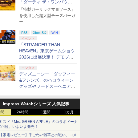
「ダーティ ザ・ワンパウン
ダー」を8月7日発売
「特製ガーリックマヨソース」
を使用した超大型チーズバーガ
ー
PS5
Xbox SX
WIN
イベント
「STRANGER THAN
HEAVEN」東京ゲームショウ
2026に出展決定！ デモプレ
イや体験型展示も
エンタメ
ディズニーシー「ダッフィー
&フレンズ」のハロウィーン
グッズやフードスーベニアが
8月25日より発売
7
7
7
7
8
8
8
8
9
9
9
9
10
10
10
10
Impress Watchシリーズ 人気記事
時間
24時間
1週間
1カ月
ミスド「Mrs. GREEN APPLE」のコラボドーナ
ツ4種、いよいよ発売！
【家電レビュー】手ごわい雑草との戦い、コメ