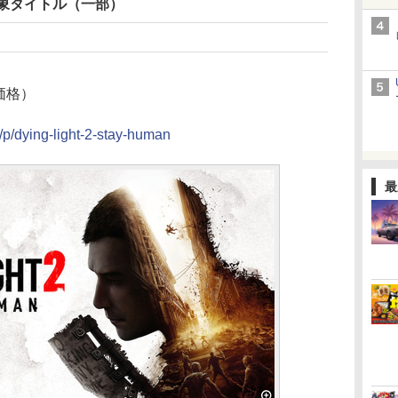
対象タイトル（一部）
フ価格）
/p/dying-light-2-stay-human
最