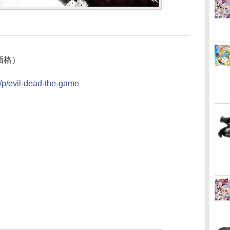
フ価格）
a/p/evil-dead-the-game