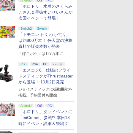
Android
iOS
PC
「ホロドリ」水着のさくらみ
こさん＆星街すいせいさんが
次回イベントで登場！
Switch2
Switch
「トモコレ わくわく生活」
は約800万本！ 任天堂の決算
資料で販売本数が発表
「ぽこポケ」は127万本に
PS5
PS4
PC
ハード
「エスコン8」仕様のフライ
トスティックがThrustmaster
から登場！ 10月2日発売
ジョイスティックに振動機能を
搭載。予約受付も開始
Android
iOS
PC
「ホロドリ」次回イベントに
「miComet」参戦!? 本日18
時にイベント詳細＆登場タレ
ント公開