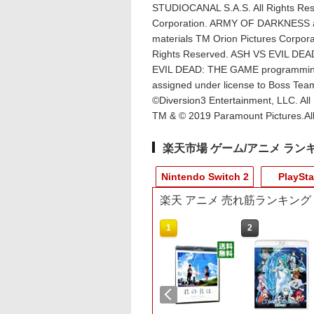
STUDIOCANAL S.A.S. All Rights Re
Corporation. ARMY OF DARKNESS and 
materials TM Orion Pictures Corpor
Rights Reserved. ASH VS EVIL DEAD
EVIL DEAD: THE GAME programming 
assigned under license to Boss Te
©Diversion3 Entertainment, LLC. All
TM & © 2019 Paramount Pictures.All
楽天市場 ゲーム/アニメ ラン
Nintendo Switch 2
PlaySta
楽天 アニメ 売れ筋ランキング
10
10
10
10
1
1
1
1
2
2
2
2