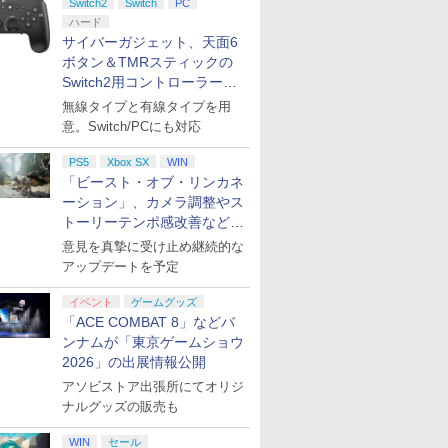
Switch2
Switch
PC
ハード
サイバーガジェット、天面6
ボタン＆TMRスティックの
Switch2用コントローラーを9
月下旬発売！
無線タイプと有線タイプを用
意。Switch/PCにも対応
PS5
Xbox SX
WIN
「ビースト・オブ・リンカネ
ーション」、カメラ調整やス
トーリーテンポ感改善などの
アプデを1週間以内に実施
意見を真摯に受け止め継続的な
アップデートを予定
イベント
ゲームグッズ
「ACE COMBAT 8」などバ
ンナムが「東京ゲームショウ
2026」の出展情報公開
アソビストア出張所にてオリジ
ナルグッズの販売も
WIN
セール