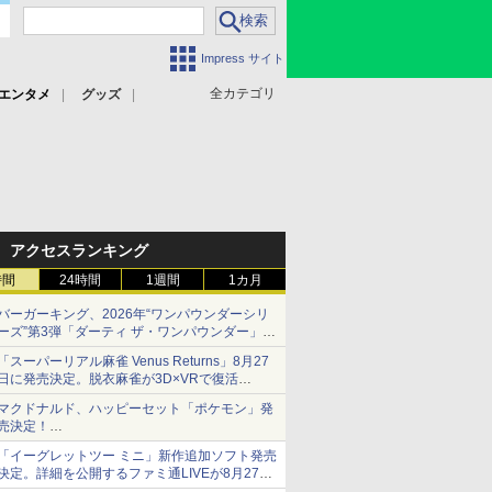
Impress サイト
全カテゴリ
エンタメ
グッズ
アクセスランキング
時間
24時間
1週間
1カ月
バーガーキング、2026年“ワンパウンダーシリ
ーズ”第3弾「ダーティ ザ・ワンパウンダー」を
8月7日発売
「スーパーリアル麻雀 Venus Returns」8月27
「特製ガーリックマヨソース」を使用した超大
日に発売決定。脱衣麻雀が3D×VRで復活
型チーズバーガー
発売から2週間は20%オフになるセールが実施
マクドナルド、ハッピーセット「ポケモン」発
売決定！
ポケモン30周年記念で30匹が大集合
「イーグレットツー ミニ」新作追加ソフト発売
決定。詳細を公開するファミ通LIVEが8月27日
20時から配信