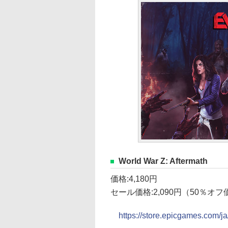
World War Z: Aftermath
価格:4,180円
セール価格:2,090円（50％オ
https://store.epicgames.com/ja