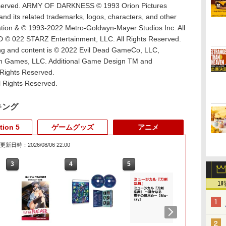
served. ARMY OF DARKNESS © 1993 Orion Pictures
its related trademarks, logos, characters, and other
ation & © 1993-2022 Metro-Goldwyn-Mayer Studios Inc. All
 © 022 STARZ Entertainment, LLC. All Rights Reserved.
and content is © 2022 Evil Dead GameCo, LLC,
am Games, LLC. Additional Game Design TM and
 Rights Reserved.
 Rights Reserved.
キング
tion 5
ゲームグッズ
アニメ
更新日時：2026/08/06 22:00
3
3
3
3
4
4
4
4
5
5
5
5
6
6
6
6
1