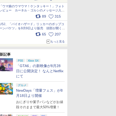
pic.x.com/s9S3nRCAGa
「ウマ娘のウマウマ！ケンタッキー！」フォト
レビュー カーネル・ゴルシのメッセージ入り
パッケージや描き下ろしトレカなどが登場
89
315
pic.x.com/PjnkR9vkXl
USJ、「バイオハザード」リッカーのポップコ
ーンバケツ」を9月9日より販売 頭部が開く仕
組み。味は恐怖を堪のう「味噌フレーバー」
65
207
pic.x.com/81MuXGahVM
もっと見る
新記事
PS5
Xbox SX
「GTA6」の新映像が8月28
日に公開決定！ なんとNetflix
にて
グルメ
NewDays「増量フェス」が8
月18日より開催
おにぎりや菓子パンなどがお値
段そのままで最大50%増量！