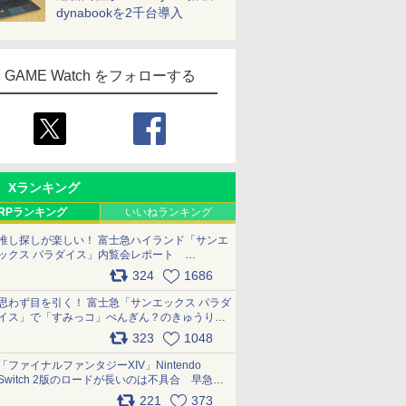
dynabookを2千台導入
GAME Watch をフォローする
Xランキング
RPランキング
いいねランキング
推し探しが楽しい！ 富士急ハイランド「サンエ
ックス パラダイス」内覧会レポート
pic.x.com/p718c0QB0k
324
1686
思わず目を引く！ 富士急「サンエックス パラダ
イス」で「すみっコ」ぺんぎん？のきゅうりド
ッグを食べてみた イラストそのままのメニュ
323
1048
ー化に挑戦。これが意外にもおいしい
pic.x.com/Kgl04hZaeg
「ファイナルファンタジーXIV」Nintendo
Switch 2版のロードが長いのは不具合 早急に
アップデートできるよう対応中
221
373