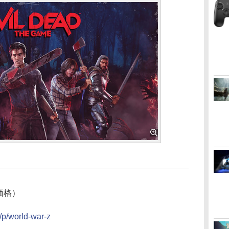
フ価格）
/p/world-war-z