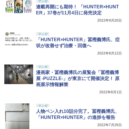
マンガ
連載再開にも期待！ 「HUNTER×HUNT
ER」37巻が11月4日に発売決定
2022年9月20日
マンガ
「HUNTER×HUNTER」冨樫義博氏、症
状が改善せず治療・回復へ
2022年8月12日
マンガ
漫画家・冨樫義博氏の展覧会「冨樫義博
展 -PUZZLE-」が東京にて開催決定！ 原
画展示情報解禁
2022年8月1日
マンガ
人物ペン入れ10話分完了。冨樫義博氏、
「HUNTER×HUNTER」の進捗を報告
2022年7月26日