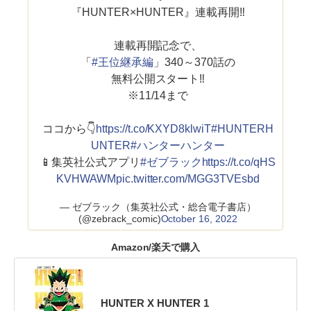
『HUNTER×HUNTER』連載再開‼
連載再開記念で、
「
#王位継承編
」340～370話の
無料公開スタート‼
※11/14まで
ココから👇
https://t.co/KXYD8klwiT
#HUNTERH
UNTER
#ハンターハンター
📱集英社公式アプリ
#ゼブラック
https://t.co/qHS
KVHWAWM
pic.twitter.com/MGG3TVEsbd
— ゼブラック（集英社公式・総合電子書店）
(@zebrack_comic)
October 16, 2022
Amazon/楽天で購入
HUNTER X HUNTER 1