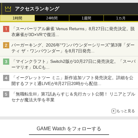
アクセスランキング
1時間
24時間
1週間
1カ月
「スーパーリアル麻雀 Venus Returns」8月27日に発売決定。脱
衣麻雀が3D×VRで復活
発売から2週間は20%オフになるセールが実施
バーガーキング、2026年“ワンパウンダーシリーズ”第3弾「ダー
ティ ザ・ワンパウンダー」を8月7日発売
「特製ガーリックマヨソース」を使用した超大型チーズバーガー
「マインクラフト」Switch2版が10月27日に発売決定。「スーパ
ーマリオ」DLCも
Switch版からのアップグレードも可能に
「イーグレットツー ミニ」新作追加ソフト発売決定。詳細を公
開するファミ通LIVEが8月27日20時から配信
シリーズ累計100タイトルへ
「無職転生III」第7話あらすじ＆先行カット公開！ リニアとプル
セナが魔法大学を卒業
もっと見る
GAME Watch をフォローする