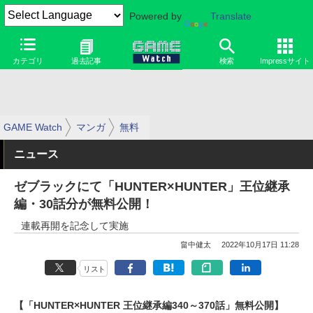
Powered by
Translate
カテゴリ
過去記事
検索
Impressサイト
GAME Watch
マンガ
無料
ニュース
ゼブラックにて「HUNTER×HUNTER」王位継承
編・30話分が無料公開！
連載再開を記念して実施
畠中健太
2022年10月17日 11:28
リスト
【「HUNTER×HUNTER 王位継承編340～370話」無料公開】