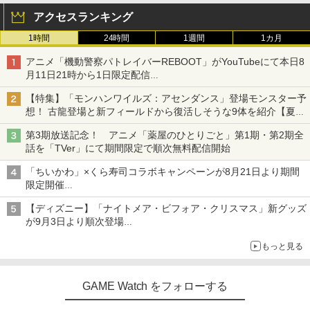
アクセスランキング
1時間
24時間
1週間
1カ月
アニメ「機動警察パトレイバーREBOOT」がYouTubeにて本日8
月11日21時から1日限定配信
8月14日にはU-NEXTで限定配信
【特集】「モンハンワイルズ：アセンダンス」登場モンスター予
想！ 古龍登場と新フィールドから復活しそうな9体を紹介【夏休
み特集2026】
第3期放送記念！ アニメ「薬屋のひとりごと」第1期・第2期全
話を「TVer」にて期間限定で順次無料配信開始
「ちいかわ」×くら寿司コラボキャンペーンが8月21日より期間
限定開催
オリジナルの湯呑みや寿司皿が景品に登場！
【ディズニー】「ナイトメア・ビフォア・クリスマス」新グッズ
が9月3日より順次登場
ジャックのバッグチャームケース、ヴァンパイア・テディのショ
もっと見る
ルダーバッグなど
GAME Watch をフォローする