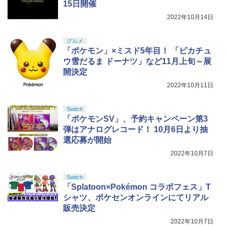
￥8,698
15日開催
【純正品】DualSense ワイヤレスコン
イト)
ンラインコード版
5
来(完全生産限定版)【Blu-ray】(かるた
トローラー(CFI-ZCT2J)
+イベント抽選権+描き下ろし色紙) [ 吾峠
2022年10月14日
￥18,718
呼世晴 ]
￥5,000
￥10,737
グルメ
￥11,000
『映画 ラブライブ！蓮ノ空女学院スクー
5
「ポケモン」×ミスド5年目！ 「ピカチュ
ルアイドルクラブ Bloom Garden Part
ウ雪だるま ドーナツ」など11月上旬～展
y』Blu-ray（特装限定版）
開決定
￥8,589
2022年10月11日
Switch
「ポケモンSV」、予約キャンペーン第3
弾はアナログレコード！ 10月6日より抽
選応募が開始
2022年10月7日
Switch
「Splatoon×Pokémon コラボフェス」T
シャツ、ポケセンオンラインにてリアル
販売決定
2022年10月7日