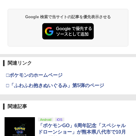
ション[Blu-ray]【返品種別A】
【純正品】Xbox ワイヤレス コントロー
2
Nintendo Switch 2(日本語・国内専用)
劇場版「鬼滅の刃」無限城編 第一章 猗
Beast of Reincarnation -PS5 【特典】
ラー (ロボット ホワイト)
2
2
2
￥6,050
Google 検索で当サイトの記事を優先表示させる
窩座再来 通常版 [DVD]
プロダクトコード 封入
￥55,871
￥7,681
￥3,523
￥7,286
劇場版 転生したらスライムだった件 蒼
3
海の涙編 (Blu-ray特装限定版)【Blu-ra
【純正品】Xbox ワイヤレス コントロー
y】 [ 岡咲美保 ]
3
ラー (カーボンブラック)
スプラトゥーン レイダース -Switch2
3
【Amazon.co.jp限定】劇場版モノノ怪
【純正品】ディスクドライブ(CFI-ZDD1
3
3
￥7,722
第三章 蛇神 (Amazon.co.jp限定オリジ
J) PlayStation 5
関連リンク
￥8,020
￥6,445
ナル三方背収納ケース付きコレクション)
(オリジナル特典:オリジナル巾着＋メー
￥11,849
□ポケモンのホームページ
カー特典:【坤と離】二振りの剣、十翼よ
【楽天ブックス限定抽選特典】迷宮のし
4
り来たる！スタジオ描き下ろしイラスト
□「ふわふわ抱きぬいぐるみ」第5弾のページ
【純正品】Xbox 充電式バッテリー + US
おり（特装限定版）【Blu-ray】(抽選で
4
ボード付) [Blu-ray]
B-C ケーブル
豪華賞品が当たる！) [ SUZUKA ]
【純正品】DualSense ワイヤレスコン
ニンテンドープリペイド番号 9000円|オ
4
4
￥10,780
トローラー ミッドナイト ブラック(CFI-
ンラインコード版
￥2,618
￥10,296
ZCT2J01)
関連記事
￥9,000
￥10,737
Android
iOS
劇場版「鬼滅の刃」無限城編 第一章 猗
4
【楽天ブックス限定配送BOX】【楽天ブ
「ポケモンGO」6周年記念「スペシャル
5
窩座再来 完全生産限定版 [Blu-ray]
【純正品】Xbox Elite ワイヤレス コン
5
ックス限定先着特典+先着特典】劇場版
ドローンショー」が熊本県八代市で10月
トローラー Series 2 Core Edition (ホワ
ニンテンドープリペイド番号 5000円|オ
「鬼滅の刃」無限城編 第一章 猗窩座再
5