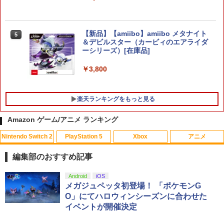
【新品】【amiibo】amiibo メタナイト
5
＆デビルスター（カービィのエアライダ
ーシリーズ）[在庫品]
￥3,800
楽天ランキングをもっと見る
Amazon ゲーム/アニメ ランキング
Nintendo Switch 2
PlayStation 5
Xbox
アニメ
劇場版「鬼滅の刃」無限城編 第一章 猗
1
窩座再来(通常版)【Blu-ray】 [ 吾峠呼世
編集部のおすすめ記事
晴 ]
スプラトゥーン レイダース|オンライン
PlayStation 5 デジタル・エディション
【純正品】Xbox ワイヤレス コントロー
劇場版「鬼滅の刃」無限城編 第一章 猗
Android
iOS
1
1
1
1
￥3,960
コード版
日本語専用 Console Language: Japan
ラー + USB-C® ケーブル
窩座再来 通常版 [Blu-ray]
メガジュペッタ初登場！ 「ポケモンG
ese only (CFI-2200B01)
O」にてハロウィンシーズンに合わせた
￥5,832
￥8,300
￥3,964
イベントが開催決定
￥55,000
【送料無料】[Joshinオリジナル特典付]
2
「超かぐや姫!」Blu-ray 通常版/アニメー