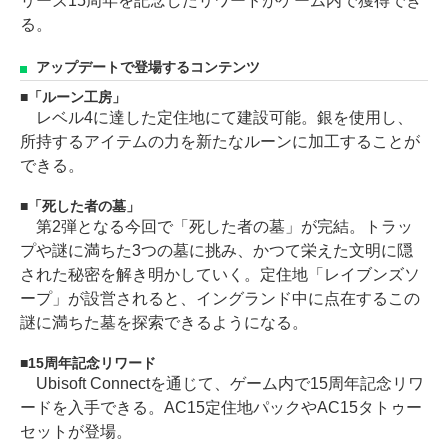
リーズ15周年を記念したリワードがゲーム内で獲得でき
る。
アップデートで登場するコンテンツ
「ルーン工房」
レベル4に達した定住地にて建設可能。銀を使用し、
所持するアイテムの力を新たなルーンに加工することが
できる。
「死した者の墓」
第2弾となる今回で「死した者の墓」が完結。トラッ
プや謎に満ちた3つの墓に挑み、かつて栄えた文明に隠
された秘密を解き明かしていく。定住地「レイブンズソ
ープ」が設営されると、イングランド中に点在するこの
謎に満ちた墓を探索できるようになる。
15周年記念リワード
Ubisoft Connectを通じて、ゲーム内で15周年記念リワ
ードを入手できる。AC15定住地パックやAC15タトゥー
セットが登場。