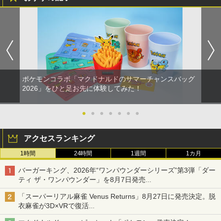
ポケモンコラボ「マクドナルドのサマーチャンスバッグ
2026」をひと足お先に体験してみた！
●
●
●
●
●
●
●
アクセスランキング
1時間
24時間
1週間
1カ月
バーガーキング、2026年“ワンパウンダーシリーズ”第3弾「ダー
ティ ザ・ワンパウンダー」を8月7日発売
「特製ガーリックマヨソース」を使用した超大型チーズバーガー
「スーパーリアル麻雀 Venus Returns」8月27日に発売決定。脱
衣麻雀が3D×VRで復活
発売から2週間は20%オフになるセールが実施