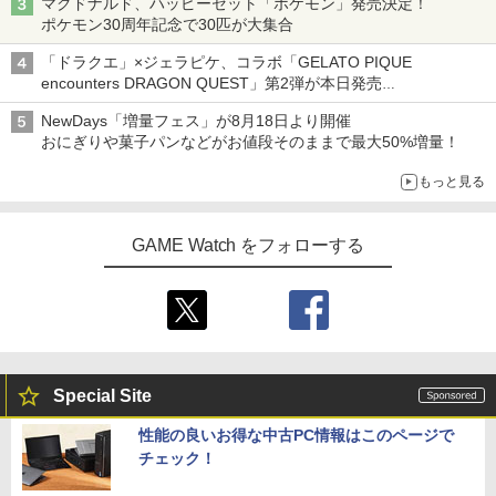
マクドナルド、ハッピーセット「ポケモン」発売決定！
ポケモン30周年記念で30匹が大集合
「ドラクエ」×ジェラピケ、コラボ「GELATO PIQUE
encounters DRAGON QUEST」第2弾が本日発売
アイスカップに入ったスライムやわたぼう、ベビーサタンなどが
NewDays「増量フェス」が8月18日より開催
オリジナルアートで登場
おにぎりや菓子パンなどがお値段そのままで最大50%増量！
もっと見る
GAME Watch をフォローする
Special Site
性能の良いお得な中古PC情報はこのページで
チェック！