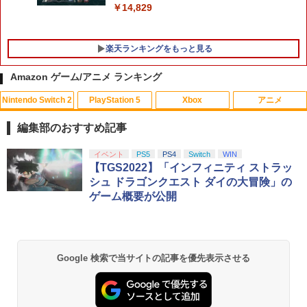
￥14,829
楽天ランキングをもっと見る
Amazon ゲーム/アニメ ランキング
Nintendo Switch 2
PlayStation 5
Xbox
アニメ
ハピネット 【PS5】Beast of Reincarna
＼マラソン限定★エントリーでP10倍／S
【中古】 モンスター・ホテル クルーズ
1
1
1
tion（ビースト・オブ・リンカネーショ
team Deck OLED / LCD フィルム 保護
船の恋は危険がいっぱい？！ [レンタル
編集部のおすすめ記事
ン） [ELJM-30984 PS5 ビ-スト オブ リ
フィルム ガラスフィルム 本体 保護 フィ
落ち] [Blu-ray] [ブルーレイ]
ンカネ-ション]
ルム シート 液晶保護 ガラス スチーム ス
スプラトゥーン レイダース|オンライン
PlayStation 5 デジタル・エディション
【純正品】Xbox ワイヤレス コントロー
劇場版「鬼滅の刃」無限城編 第一章 猗
イベント
PS5
PS4
Switch
WIN
チームデック OLED スチームデック LC
1
1
1
1
￥207
コード版
日本語専用 Console Language: Japan
ラー + USB-C® ケーブル
窩座再来 通常版 [Blu-ray]
【TGS2022】「インフィニティ ストラッ
D ガイド枠 指紋防止
￥7,620
ese only (CFI-2200B01)
シュ ドラゴンクエスト ダイの大冒険」の
￥5,832
￥8,300
￥3,982
￥998
ゲーム概要が公開
￥55,000
【中古】 モンスター・ホテル クルーズ
2
【特典】鬼武者 Way of the Sword(【初
船の恋は危険がいっぱい？！ [レンタル
2
回購入封入特典】プロダクトコード)
落ち] [Blu-ray] [ブルーレイ]
【純正品】Xbox ワイヤレス コントロー
【中古】メイド イン ワリオ ゴージャス
2
2
Nintendo Switch 2(日本語・国内専用)
劇場版「鬼滅の刃」無限城編 第一章 猗
Beast of Reincarnation -PS5 【特典】
ラー (ロボット ホワイト)
2
2
- 3DS
2
￥7,641
￥226
Google 検索で当サイトの記事を優先表示させる
窩座再来 通常版 [DVD]
プロダクトコード 封入
￥55,000
￥7,681
￥1,851
￥3,523
￥7,286
【中古】【全品10倍！8/10限定】【Blu
3