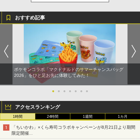
おすすめ記事
ポケモンコラボ「マクドナルドのサマーチャンスバッグ
2026」をひと足お先に体験してみた！
●
●
●
●
●
●
●
アクセスランキング
1時間
24時間
1週間
1カ月
「ちいかわ」×くら寿司コラボキャンペーンが8月21日より期間
限定開催
オリジナルの湯呑みや寿司皿が景品に登場！