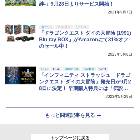
絆-」9月28日よりサービス開始！
￥8,589
2021年9月7日
セール
エンタメ
アニメ
「ドラゴンクエスト ダイの大冒険 (1991)
Blu-ray BOX」がAmazonにて31%オフ
のセール中！
2023年5月8日
PS5
PS4
Xbox SX
Switch
WIN
「インフィニティ ストラッシュ ドラゴ
ンクエスト ダイの大冒険」発売日が9月2
8日に決定！ 早期購入特典には「伝説の
勇者衣装」が付属
2023年5月29日
もっと関連記事を見る
トップページに戻る