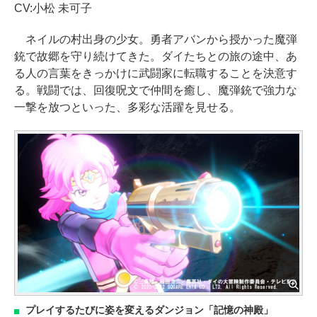
CV:小松 未可子
ネイルの村出身の少女。勇者アバンから授かった魔弾
銃で故郷を守り続けてきた。ダイたちとの旅の途中、あ
る人の言葉をきっかけに武闘家に転職することを決意す
る。戦闘では、回復呪文で仲間を癒し、魔弾銃で強力な
一撃を放つといった、多彩な活躍を見せる。
プレイするたびに姿を変えるダンジョン「記憶の神殿」