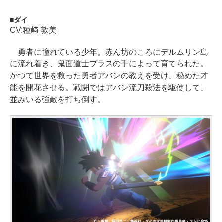
ダイ
CV:種﨑 敦美
勇者に憧れている少年。赤ん坊のころにデルムリン島
に流れ着き、鬼面道士ブラスの手によって育てられた。
かつて世界を救った勇者アバンの教えを受け、秘めた才
能を開花させる。戦闘ではアバン流刀殺法を駆使して、
並みいる強敵を打ち倒す。