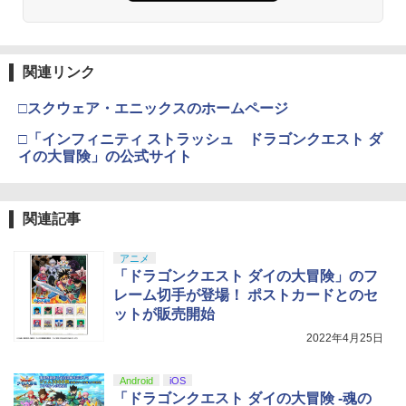
ハピネット｜Happinet Beast of Reinca
−ray】モンスターズ・ユニバーシティ
3
rnation【PS5】
【純正品】Xbox ワイヤレス コントロー
MovieNEX （2Blu−ray＋DVD） ［デ
3
【サマーセール中！30%off！】オンライ
3
ラー (カーボンブラック)
ジタルコピーコード使用・付属保証な
スプラトゥーン レイダース -Switch2
3
ン リアル 脱出 ゲーム 『 大迷宮 パズル
【Amazon.co.jp限定】劇場版モノノ怪
【純正品】ディスクドライブ(CFI-ZDD1
3
3
し］ / ダン・スキャンロン【監督】
￥8,080
キャッスル からの 脱出 』 SCRAP 4人
第三章 蛇神 (Amazon.co.jp限定オリジ
J) PlayStation 5
関連リンク
￥8,020
￥6,447
謎解き ナゾトキ スクラップ 脱出ゲーム
ナル三方背収納ケース付きコレクション)
￥2,119
(オリジナル特典:オリジナル巾着＋メー
￥11,849
□スクウェア・エニックスのホームページ
￥2,100
カー特典:【坤と離】二振りの剣、十翼よ
り来たる！スタジオ描き下ろしイラスト
□「インフィニティ ストラッシュ ドラゴンクエスト ダ
【特典】三國志14 with パワーアップキ
【純正品】Xbox 充電式バッテリー + US
4
4
ボード付) [Blu-ray]
ット Complete Edition PS5版(【早期
イの大冒険」の公式サイト
B-C ケーブル
【特典】ザ・スーパーマリオブラザー
4
購入封入特典】シナリオ「覇気雄心」)
【純正品】DualSense ワイヤレスコン
ニンテンドープリペイド番号 9000円|オ
4
ズ・ムービー 4K Ultra HD+ブルーレイ
4
【中古】FINAL FANTASY XVI（ファイ
￥10,780
4
トローラー ミッドナイト ブラック(CFI-
ンラインコード版
【4K ULTRA HD】(抽選で豪華賞品が当
￥2,618
ナルファンタジー16） - PS5
ZCT2J01)
￥8,228
たる！) [ マイケル・ジェレニック ]
関連記事
￥9,000
￥2,230
￥10,737
￥3,121
劇場版「鬼滅の刃」無限城編 第一章 猗
4
アニメ
窩座再来 完全生産限定版 [Blu-ray]
【特典】ACE COMBAT 8: WINGS OF T
【国内正規品】Thrustmaster スラスト
5
5
「ドラゴンクエスト ダイの大冒険」のフ
HEVE(【早期購入封入特典】DLC)
マスター TH8S シフター - PC、PS4、P
ニンテンドープリペイド番号 5000円|オ
5
￥8,698
レーム切手が登場！ ポストカードとのセ
【純正品】DualSense ワイヤレスコン
S5、PS5 Pro、Xbox One、Xbox Serie
ンラインコード版
5
【中古】【Blu−ray】鴉−KARAS− フル
【中古】The Elder Scrolls V: Skyrim S
5
5
ットが販売開始
トローラー(CFI-ZCT2J)
s X|S 対応の高精度 H パターン シフター
￥8,321
エピソード・エディション ブックレッ
PECIAL EDITION 【CEROレーティング
ト付 / さとうけいいち【監督】
￥5,000
「Z」】 - PS4
2022年4月25日
￥10,737
￥14,141
￥4,989
￥3,015
『映画 ラブライブ！蓮ノ空女学院スクー
5
Android
iOS
ルアイドルクラブ Bloom Garden Part
「ドラゴンクエスト ダイの大冒険 -魂の
y』Blu-ray（特装限定版）