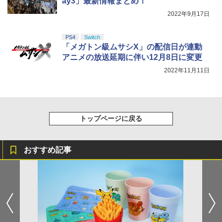
ay3」最新情報まとめ！
5
窩座再来 完全生産限定版 [Blu-ray]
￥3,536
【国内正規品】Thrustmaster スラスト
【中古】[PS5] SILENT HILL f(サイレン
5
2022年9月17日
マスター TH8S シフター - PC、PS4、P
トヒル エフ) コナミデジタルエンタテイ
ニンテンドープリペイド番号 5000円|オ
5
￥8,698
【純正品】DualSense ワイヤレスコン
S5、PS5 Pro、Xbox One、Xbox Serie
ンメント(20250925)
ンラインコード版
5
劇場版総集編 ガールズバンドクライ
5
トローラー(CFI-ZCT2J)
s X|S 対応の高精度 H パターン シフター
【前編】 青春狂走曲（通常版）【Blu-ra
PS4
Switch
y】 [ 東映アニメーション ]
￥4,680
￥5,000
「メガトン級ムサシX」の配信日が連動
￥10,737
￥14,141
【商品価格40,001円～60,000円】楽天あ
5
アニメの放送延期に伴い12月8日に変更
んしん延長保証（自然故障＋物損プラ
￥7,216
【Amazon.co.jp限定】劇場版モノノ怪
5
ン）同一店舗同時購入のみ 自然故障：メ
2022年11月11日
第三章 蛇神 (オリジナル特典:オリジナル
ーカー保証期間終了後、保証開始（メー
巾着＋メーカー特典:【坤と離】二振りの
カー保証期間含め家電5年間/PC・タブレ
剣、十翼より来たる！スタジオ描き下ろ
ット3年間保証）、物損故障：本保証開
しイラストボード付) [DVD]
始日から5年間保証
￥8,800
トップページに戻る
￥4,800
おすすめ記事