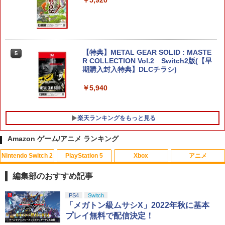
￥5,920
【特典】METAL GEAR SOLID : MASTE
5
R COLLECTION Vol.2 Switch2版(【早
期購入封入特典】DLCチラシ)
￥5,940
楽天ランキングをもっと見る
Amazon ゲーム/アニメ ランキング
Nintendo Switch 2
PlayStation 5
Xbox
アニメ
[メール便OK]【新品】【PS5】イースIX
【1000円 ポッキリ 送料無料】コロンバ
【中古】【Blu−ray】ラブライブ！サン
1
1
1
‐Monstrum NOX‐[在庫品]
スサークル 16ビットポケットMD 用【
シャイン！！2nd Season 4 特装限
編集部のおすすめ記事
マット 反射低減 】液晶 保護 フィルム ★
定版 特典CD・絵本・ブックレット・ス
ゲーム ゲーム機 ゲーム端末 液晶 画面 保
テッカー・三方背ケース付 [イベント抽
￥3,200
スプラトゥーン レイダース|オンライン
PlayStation 5 デジタル・エディション
【純正品】Xbox ワイヤレス コントロー
劇場版「鬼滅の刃」無限城編 第一章 猗
PS4
Switch
護 フィルム シート 保護フィルム 保護シ
選券付属なし] / 酒井和男【監督】
1
1
1
1
コード版
日本語専用 Console Language: Japan
ラー + USB-C® ケーブル
窩座再来 通常版 [Blu-ray]
「メガトン級ムサシX」2022年秋に基本
ート
ese only (CFI-2200B01)
プレイ無料で配信決定！
￥320
￥5,832
￥8,300
￥3,982
￥1,000