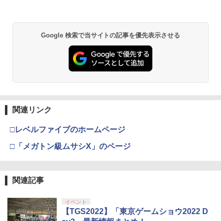
￥55,000
【特典】テイルズ オブ エターニア リマ
2
スター PS5版(【早期購入特典】超冒険
お役立ちセット)
【中古】【未使用品】モアナと伝説の海
2
【純正品】Xbox ワイヤレス コントロー
【中古】Wiiスポーツ リゾート (「Wiiモ
MovieNEX [純正ブルーレイ＋純正ケー
2
Google 検索で当サイトの記事を優先表示させる
2
スプラトゥーン レイダース -Switch2
劇場版「鬼滅の刃」無限城編 第一章 猗
Beast of Reincarnation -PS5 【特典】
ラー (ロボット ホワイト)
2
2
ーションプラス (シロ) 」1個同梱)
ス]
￥3,484
2
窩座再来 通常版 [DVD]
プロダクトコード 封入
￥6,449
￥7,681
￥1,627
￥1,580
￥3,523
￥7,286
【中古】PS5Venus Vacation PRISM
3
−DEAD OR ALIVE Xtreme−［DL
コード付属なし］
【純正品】Xbox ワイヤレス コントロー
【8/11まで！抽選で最大全額ポイントバ
3
3
【8/11まで！抽選で最大全額ポイントバ
ラー (カーボンブラック)
ック】 風の谷のナウシカ ブルーレイ ナ
3
関連リンク
Nintendo Switch 2(日本語・国内専用)
【Amazon.co.jp限定】劇場版モノノ怪
【純正品】ディスクドライブ(CFI-ZDD1
3
3
ック】 1ヶ月保証！ 8BitDo USB Wirele
3
ウシカ ジブリ Nausicaa of the Valley o
￥3,840
第三章 蛇神 (Amazon.co.jp限定オリジ
J) PlayStation 5
ss Adapter 2 ワイヤレス USBアダプタ
f the Wind Blu-ray 輸入版
￥8,020
ナル三方背収納ケース付きコレクション)
￥55,871
ー2 アダプタ スイッチ 8bit Switch Pro
□レベルファイブのホームページ
(オリジナル特典:オリジナル巾着＋メー
Windows Mac Raspbery Xbox Series
￥11,980
￥3,880
カー特典:【坤と離】二振りの剣、十翼よ
X＆S One コントローラー Bluetoothコ
□「メガトン級ムサシX」のページ
ソニー・インタラクティブエンタテイン
4
り来たる！スタジオ描き下ろしイラスト
ントローラー PS5 PS4
メント 【PS5】メディアリモコン [CFI-Z
【純正品】Xbox 充電式バッテリー + US
4
ボード付) [Blu-ray]
MR1J PS5 リモコン]
B-C ケーブル
￥2,690
【純正品】DualSense ワイヤレスコン
ニンテンドープリペイド番号 9000円|オ
4
劇場版総集編 ガールズバンドクライ
4
4
￥10,780
関連記事
トローラー ミッドナイト ブラック(CFI-
ンラインコード版
【後編】 なぁ、未来。（通常版）【Blu-
￥3,980
￥2,618
ZCT2J01)
ray】 [ 東映アニメーション ]
￥9,000
イベント
【中古】無限航路
￥10,737
4
￥7,216
【TGS2022】「東京ゲームショウ2022 D
劇場版「鬼滅の刃」無限城編 第一章 猗
4
【当店独自で＋P10倍★要エントリー】