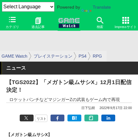
Powered by
Translate
カテゴリ
過去記事
検索
Impressサイト
GAME Watch
プレイステーション
PS4
RPG
ニュース
【TGS2022】「メガトン級ムサシX」12月1日配信
決定！
ロケットパンチなどマジンガーZの武装もゲーム内で再現
日下弘樹
2022年9月17日 22:00
リスト
【メガトン級ムサシX】