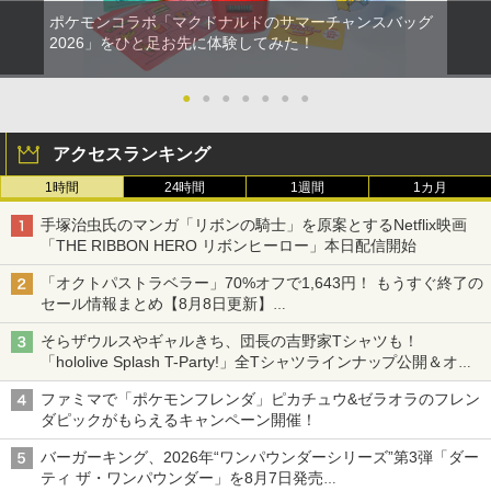
ポケモンコラボ「マクドナルドのサマーチャンスバッグ
2026」をひと足お先に体験してみた！
●
●
●
●
●
●
●
アクセスランキング
1時間
24時間
1週間
1カ月
手塚治虫氏のマンガ「リボンの騎士」を原案とするNetflix映画
「THE RIBBON HERO リボンヒーロー」本日配信開始
「オクトパストラベラー」70%オフで1,643円！ もうすぐ終了の
セール情報まとめ【8月8日更新】
ニンテンドーeショップでは「大神 絶景版」が67%オフで990円
そらザウルスやギャルきち、団長の吉野家Tシャツも！
「hololive Splash T-Party!」全Tシャツラインナップ公開＆オン
ライン販売開始
ファミマで「ポケモンフレンダ」ピカチュウ&ゼラオラのフレン
ダピックがもらえるキャンペーン開催！
バーガーキング、2026年“ワンパウンダーシリーズ”第3弾「ダー
ティ ザ・ワンパウンダー」を8月7日発売