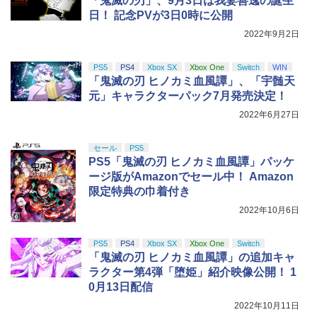
「鬼滅の刃」、9月3日は我妻善逸の誕生
日！ 記念PVが3日0時に公開
2022年9月2日
PS5
PS4
Xbox SX
Xbox One
Switch
WIN
「鬼滅の刃 ヒノカミ血風譚」、「宇髄天
元」キャラクターパック7月発売決定！
2022年6月27日
セール
PS5
PS5「鬼滅の刃 ヒノカミ血風譚」パッケ
ージ版がAmazonでセール中！ Amazon
限定特典の巾着付き
2022年10月6日
PS5
PS4
Xbox SX
Xbox One
Switch
「鬼滅の刃 ヒノカミ血風譚」の追加キャ
ラクター第4弾「堕姫」紹介映像公開！ 1
0月13日配信
2022年10月11日