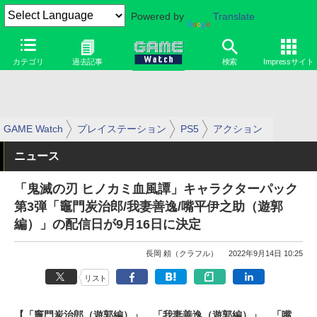
Powered by
Translate
カテゴリ
過去記事
検索
Impressサイト
GAME Watch
プレイステーション
PS5
アクション
ニュース
「鬼滅の刃 ヒノカミ血風譚」キャラクターパック
第3弾「竈門炭治郎/我妻善逸/嘴平伊之助（遊郭
編）」の配信日が9月16日に決定
長岡 頼（クラフル）
2022年9月14日 10:25
リスト
【「竈門炭治郎（遊郭編）」、「我妻善逸（遊郭編）」、「嘴