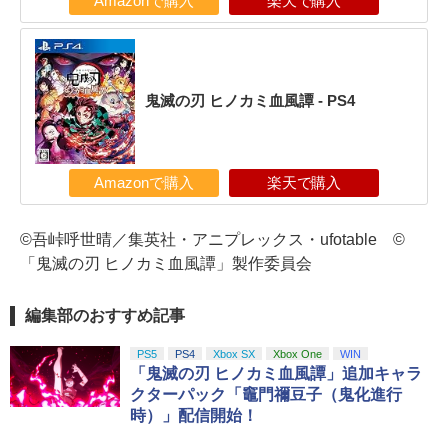
Amazonで購入
楽天で購入
鬼滅の刃 ヒノカミ血風譚 - PS4
Amazonで購入
楽天で購入
©吾峠呼世晴／集英社・アニプレックス・ufotable ©
「鬼滅の刃 ヒノカミ血風譚」製作委員会
編集部のおすすめ記事
PS5
PS4
Xbox SX
Xbox One
WIN
「鬼滅の刃 ヒノカミ血風譚」追加キャラ
クターパック「竈門禰豆子（鬼化進行
時）」配信開始！