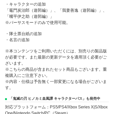
・キャラクターの追加
「竈門炭治郎（遊郭編）」、「我妻善逸（遊郭編）」、
「嘴平伊之助（遊郭編）」
※バーサスモードのみで使用可能。
・隊士票台紙の追加
・名言の追加
※本コンテンツをご利用いただくには、別売りの製品版
が必要です。また最新の更新データを適用頂く必要がご
ざいます。
※こちらの商品が含まれたセット商品もございます。重
複購入にご注意下さい。
※内容・仕様は予告無く一部変更になる場合がございま
す。
「鬼滅の刃 ヒノカミ血風譚 キャラクターパス」も発売中
対応プラットフォーム：PS5/PS4/Xbox Series X|S/Xbox
One/Nintendo Switch/PC（Steam）