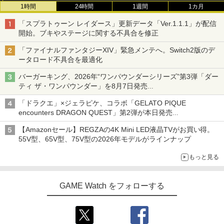
1時間
24時間
1週間
1カ月
「スプラトゥーン レイダース」更新データ「Ver.1.1.1」が配信
開始。ブキやステージに関する不具合を修正
「ファイナルファンタジーXIV」緊急メンテへ。Switch2版のデ
ータロード不具合を最適化
バーガーキング、2026年“ワンパウンダーシリーズ”第3弾「ダー
ティ ザ・ワンパウンダー」を8月7日発売
「特製ガーリックマヨソース」を使用した超大型チーズバーガー
「ドラクエ」×ジェラピケ、コラボ「GELATO PIQUE
encounters DRAGON QUEST」第2弾が本日発売
アイスカップに入ったスライムやわたぼう、ベビーサタンなどが
【Amazonセール】REGZAの4K Mini LED液晶TVがお買い得。
オリジナルアートで登場
55V型、65V型、75V型の2026年モデルがラインナップ
もっと見る
GAME Watch をフォローする