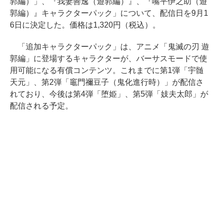
郭編）」、『我妻善逸（遊郭編）』、『嘴平伊之助（遊
郭編）』キャラクターパック」について、配信日を9月1
6日に決定した。価格は1,320円（税込）。
「追加キャラクターパック」は、アニメ「鬼滅の刃 遊
郭編」に登場するキャラクターが、バーサスモードで使
用可能になる有償コンテンツ。これまでに第1弾「宇髄
天元」、第2弾「竈門禰豆子（鬼化進行時）」が配信さ
れており、今後は第4弾「堕姫」、第5弾「妓夫太郎」が
配信される予定。