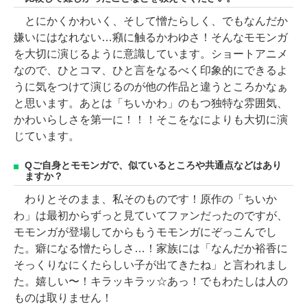
とにかくかわいく、そして憎たらしく、でもなんだか
嫌いにはなれない…癪に触るかわゆさ！そんなモモンガ
を大切に演じるように意識しています。ショートアニメ
なので、ひとコマ、ひと言をなるべく印象的にできるよ
うに気をつけて演じるのが他の作品と違うところかなぁ
と思います。あとは「ちいかわ」のもつ独特な雰囲気、
かわいらしさを第一に！！！そこをなによりも大切に演
じています。
Qご自身とモモンガで、似ているところや共通点などはあり
ますか？
わりとそのまま、私そのものです！原作の「ちいか
わ」は最初からずっと見ていてファンだったのですが、
モモンガが登場してからもうモモンガにぞっこんでし
た。癖になる憎たらしさ…！家族には「なんだか裕香に
そっくりなにくたらしい子が出てきたね」と言われまし
た。嬉しい〜！キラッキラッ☆あっ！でもわたしは人の
ものは取りません！