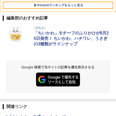
【メール便発送】【新品】任天堂 Ninte
5
Amazonランキングをもっと見る
￥6,480
￥10,780
ndo Switch 2 ゲームソフト スプラトゥ
ーン レイダース
編集部のおすすめ記事
￥6,750
PlayStation 5 デジタル・エディション
【純正品】Xbox ワイヤレス コントロー
【Amazon.co.jp限定】劇場版モノノ怪
グルメ
1
1
1
日本語専用 Console Language: Japan
ラー + USB-C® ケーブル
第三章 蛇神 (Amazon.co.jp限定オリジ
「ちいかわ」モチーフのふりかけが8月2
ese only (CFI-2200B01)
ナル三方背収納ケース付きコレクション)
5日発売！ ちいかわ、ハチワレ、うさぎ
(オリジナル特典:オリジナル巾着＋メー
￥8,300
の3種類がラインナップ
カー特典:【坤と離】二振りの剣、十翼よ
￥55,000
り来たる！スタジオ描き下ろしイラスト
ボード付) [Blu-ray]
Xbox プリペイドカード 5,000円 デジタ
2
￥10,780
Beast of Reincarnation -PS5 【特典】
ルコード 【旧 Xbox ギフトカード】 [オ
2
Google 検索で当サイトの記事を優先表示させる
プロダクトコード 封入
ンラインコード]
￥7,286
￥5,000
劇場版「鬼滅の刃」無限城編 第一章 猗
2
窩座再来 通常版 [Blu-ray]
￥3,964
【純正品】Xbox ワイヤレス コントロー
3
【純正品】ディスクドライブ(CFI-ZDD1
ラー (ロボット ホワイト)
3
J) PlayStation 5
関連リンク
￥7,681
￥11,849