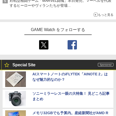
対戦型格闘ゲーム「MARVEL闘魂」本日発売。マーベルを代表
オリジナルアートで登場
するヒーローやヴィランたちが登場
「GUILTY GEAR」などの格ゲーを手掛けるアークシステムワー
もっと見る
クスが開発
GAME Watch をフォローする
Special Site
AIスマートノートのiFLYTEK「AINOTE 2」は
なぜ魅力的なのか？
ソニーミラーレス一眼の大特集！ 見どころ記事
まとめ
メモリ32GBでも予算内。産経新聞社がAMD R