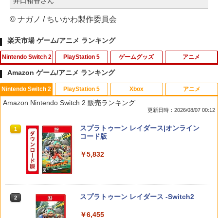
井口裕香さん
© ナガノ / ちいかわ製作委員会
楽天市場 ゲーム/アニメ ランキング
Nintendo Switch 2
PlayStation 5
ゲームグッズ
アニメ
Amazon ゲーム/アニメ ランキング
Nintendo Switch 2
PlayStation 5
Xbox
アニメ
PlayVital 新型Switch2対応 親指グリッ
PS5 縦置きスタンド PlayStation5 / PS5
【中古】 この世界の片隅に ブックレッ
1
1
1
Amazon Nintendo Switch 2 販売ランキング
プキャップ 4個セット ジョイコン対応シ
Slim / PS5 Pro 用 縦置き スタンド 円形
ト付 / 片渕須直 / バンダイビジュアル [Bl
更新日時：2026/08/07 00:12
リコン素材 快適フィット スイッチ2対応
安定感UP ブラック ブルー シルバー グ
u-ray]【メール便送料無料】【最短翌日
滑り止めスティックカバー
レー ゲームアクセサリー ◇ALW-P5216
配達対応】
スプラトゥーン レイダース|オンライン
【メール便】 | プレーステーション プレ
1
コード版
イステーション プレステ プレステ5 プレ
￥990
￥1,243
イステーション5 スタンド 収納
￥5,832
￥1,380
Switch2 保護フィルム スイッチ2 保護フ
【BLU-R】超かぐや姫！ Blu-ray通常版
2
2
ィルム switch2 フィルム Switch2 ガラ
スフィルム スイッチ2 フィルム ガイド
￥5,780
スプラトゥーン レイダース -Switch2
2
貼り付け キット カバー Switch 2 本体
グランツーリスモ7 PS5版
2
アクセサリー Nintendo Switch2 ケース
￥6,455
可 透明 ブルーライト カット 99％ FIRM
￥3,779