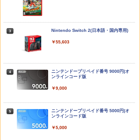
E
￥1,000
「多聞くん今どっち!?」3【Blu-ray】 [
3
師走ゆき ]
Nintendo Switch 2(日本語・国内専用)
3
ソニー・インタラクティブエンタテイン
￥8,044
3
メント 【PS5】Marvel’s Spider-Man 2
【10%OFFクーポン配布中】【365日完
3
￥55,603
通常版 [ECJS-00035 PS5 マーベルス
全保証】 Nintendo Switch2 保護フィル
パイダーマン2 ツウジョウ]【MARVELC
ム 任天堂 Switch2 フィルム スイッチ2
orner】
保護フィルム 7.9インチ ガラスフィルム
フィルム 10H ガラスザムライ 液晶保護
『映画 ラブライブ！蓮ノ空女学院スクー
4
フィルム OVER`s オーバーズ TP01
￥3,980
ルアイドルクラブ Bloom Garden Part
y』(特装限定版)【Blu-ray】 [ 矢立肇 ]
ニンテンドープリペイド番号 9000円|オ
4
￥1,380
ンラインコード版
￥8,580
Marvel's Spider-Man 2
4
￥9,000
任天堂 【Switch2】スプラトゥーン レイ
￥4,011
4
ダース [BEE-P-AADLA NSW2 スプラト
【楽天ブックス限定連動購入特典+楽天
5
ゥ-ン レイダ-ス]
ブックス限定先着特典+他】ゴールデン
ニンテンドープリペイド番号 5000円|オ
5
カムイ 第十五巻(初回限定版)【Blu-ra
ンラインコード版
￥6,740
y】(キャラファインボード+キャスト複
製サイン入り複製原画セット+原作者・
￥5,000
首都高バトル / Tokyo Xtreme Racer
野田サトル描き下ろし最終章OP／ED絵
5
【PS5】 ELJM-30827
コンテ+他) [ 野田サトル ]