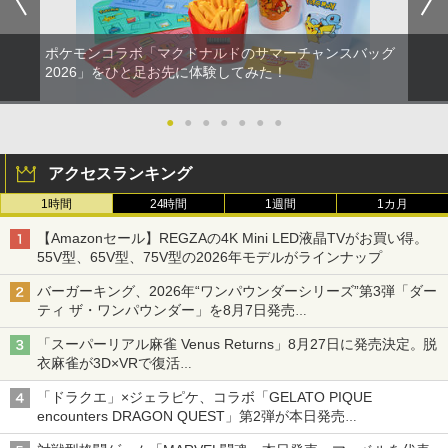
ポケモンコラボ「マクドナルドのサマーチャンスバッグ
2026」をひと足お先に体験してみた！
●
●
●
●
●
●
●
アクセスランキング
1時間
24時間
1週間
1カ月
【Amazonセール】REGZAの4K Mini LED液晶TVがお買い得。
55V型、65V型、75V型の2026年モデルがラインナップ
バーガーキング、2026年“ワンパウンダーシリーズ”第3弾「ダー
ティ ザ・ワンパウンダー」を8月7日発売
「特製ガーリックマヨソース」を使用した超大型チーズバーガー
「スーパーリアル麻雀 Venus Returns」8月27日に発売決定。脱
衣麻雀が3D×VRで復活
発売から2週間は20%オフになるセールが実施
「ドラクエ」×ジェラピケ、コラボ「GELATO PIQUE
encounters DRAGON QUEST」第2弾が本日発売
アイスカップに入ったスライムやわたぼう、ベビーサタンなどが