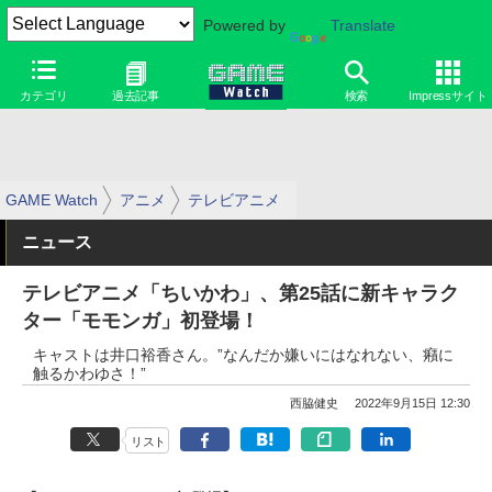
Powered by
Translate
カテゴリ
過去記事
検索
Impressサイト
GAME Watch
アニメ
テレビアニメ
ニュース
テレビアニメ「ちいかわ」、第25話に新キャラク
ター「モモンガ」初登場！
キャストは井口裕香さん。”なんだか嫌いにはなれない、癪に
触るかわゆさ！”
西脇健史
2022年9月15日 12:30
リスト