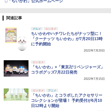
□「ちいかわ」公式ホームページ
劇場版「鬼滅の刃」無限城編 第一章 猗
3
窩座再来 通常版 [DVD]
【純正品】Xbox 充電式バッテリー + US
4
￥3,523
【純正品】DualSense ワイヤレスコン
関連記事
B-C ケーブル
4
トローラー ミッドナイト ブラック(CFI-
ZCT2J01)
￥2,618
グルメ
エンタメ
ちいかわやハチワレたちがナッツ型に！
￥10,737
劇場版「鬼滅の刃」無限城編 第一章 猗
「クーナッツ ちいかわ」が7月20日13時
4
窩座再来 完全生産限定版 [Blu-ray]
に予約開始
【純正品】Xbox ワイヤレス コントロー
5
2022年7月20日
￥8,698
【純正品】DualSense ワイヤレスコン
ラー (カーボンブラック)
5
トローラー(CFI-ZCT2J)
￥8,020
エンタメ
￥10,737
「ちいかわ」×「東京卍リベンジャーズ」
コラボグッズ7月22日発売
【Amazon.co.jp限定】劇場版モノノ怪
5
第三章 蛇神 (オリジナル特典:オリジナル
2022年7月15日
巾着＋メーカー特典:【坤と離】二振りの
剣、十翼より来たる！スタジオ描き下ろ
しイラストボード付) [Blu-ray]
エンタメ
アニメ
「ちいかわ」とコラボしたアクセサリー
￥9,900
コレクションが登場！ 予約受付が6月10
日12時より開始