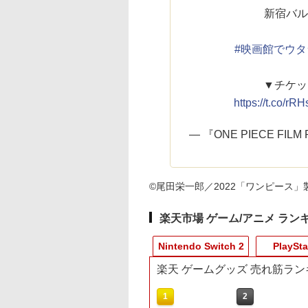
新宿バル
#映画館でウタ
▼チケッ
https://t.co/r
— 『ONE PIECE FIL
©尾田栄一郎／2022「ワンピース」
楽天市場 ゲーム/アニメ ラン
Nintendo Switch 2
PlaySta
楽天 ゲームグッズ 売れ筋ラン
10
10
1
1
1
2
2
2