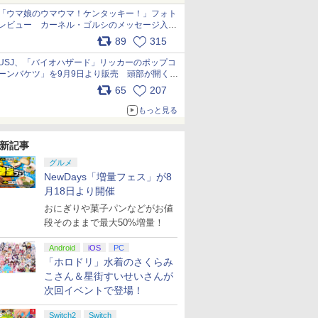
「ウマ娘のウマウマ！ケンタッキー！」フォト
レビュー カーネル・ゴルシのメッセージ入り
パッケージや描き下ろしトレカなどが登場
89
315
pic.x.com/PjnkR9vkXl
USJ、「バイオハザード」リッカーのポップコ
ーンバケツ」を9月9日より販売 頭部が開く仕
組み。味は恐怖を堪のう「味噌フレーバー」
65
207
pic.x.com/81MuXGahVM
もっと見る
新記事
グルメ
NewDays「増量フェス」が8
月18日より開催
おにぎりや菓子パンなどがお値
段そのままで最大50%増量！
Android
iOS
PC
「ホロドリ」水着のさくらみ
こさん＆星街すいせいさんが
次回イベントで登場！
Switch2
Switch