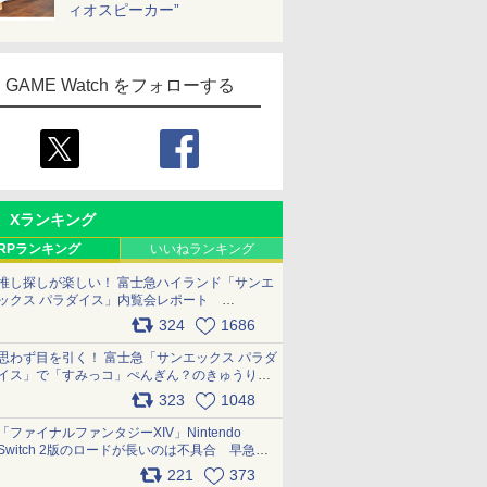
ィオスピーカー”
GAME Watch をフォローする
Xランキング
RPランキング
いいねランキング
推し探しが楽しい！ 富士急ハイランド「サンエ
ックス パラダイス」内覧会レポート
pic.x.com/p718c0QB0k
324
1686
思わず目を引く！ 富士急「サンエックス パラダ
イス」で「すみっコ」ぺんぎん？のきゅうりド
ッグを食べてみた イラストそのままのメニュ
323
1048
ー化に挑戦。これが意外にもおいしい
pic.x.com/Kgl04hZaeg
「ファイナルファンタジーXIV」Nintendo
Switch 2版のロードが長いのは不具合 早急に
アップデートできるよう対応中
221
373
pic.x.com/s9S3nRCAGa