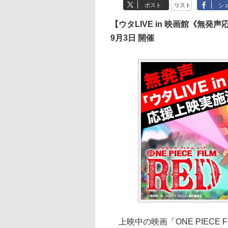
ポスト
リスト
シ
【ウタLIVE in 映画館《無発
9月3日 開催
上映中の映画「ONE PIECE F