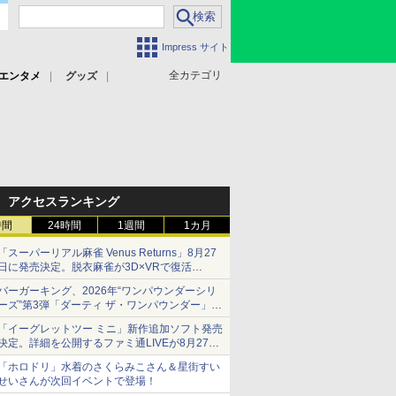
Impress サイト
全カテゴリ
エンタメ
グッズ
アクセスランキング
時間
24時間
1週間
1カ月
「スーパーリアル麻雀 Venus Returns」8月27
日に発売決定。脱衣麻雀が3D×VRで復活
発売から2週間は20%オフになるセールが実施
バーガーキング、2026年“ワンパウンダーシリ
ーズ”第3弾「ダーティ ザ・ワンパウンダー」を
8月7日発売
「イーグレットツー ミニ」新作追加ソフト発売
「特製ガーリックマヨソース」を使用した超大
決定。詳細を公開するファミ通LIVEが8月27日
型チーズバーガー
20時から配信
「ホロドリ」水着のさくらみこさん＆星街すい
シリーズ累計100タイトルへ
せいさんが次回イベントで登場！