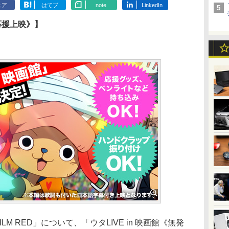
ェア
はてブ
note
LinkedIn
声応援上映》】
ILM RED」について、「ウタLIVE in 映画館《無発