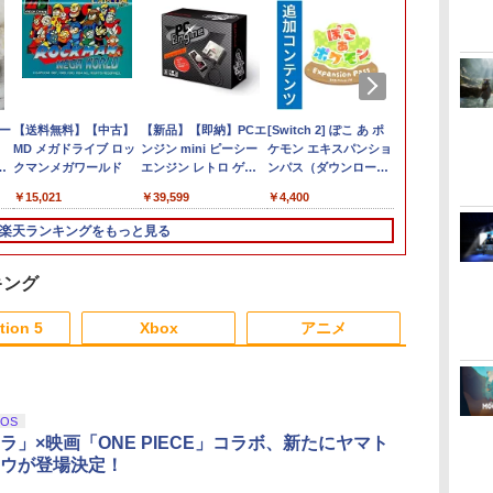
会
ザー
Lies of P：コンプリー
【SALE・大幅値下
【送料無料】【中古】
Switch2 保護フィルム
＼10％OFFクーポン／
【新品】【即納】PCエ
MAGES. 【Joshinオリ
がんばれゴエモン大集
[Switch 2] ぽこ あ ポ
【特典】ドラ
【新品】PS5
ー
 チ
ト エディション
げ・新品・未開封品】
MD メガドライブ ロッ
スイッチ2 保護フィル
PS5用 冷却ファン クー
ンジン mini ピーシー
ジナル特典付】
合！ PS5版
ケモン エキスパンショ
ストモンスタ
デッド・リデ
ョ
ッ
【Switch2】BEE-P-
明末: ウツロノハネ
クマンメガワールド
ム switch2 フィルム
リングファン 冷却装置
エンジン レトロ ゲー
【Switch2】
ンパス（ダウンロード
れ木の国のビ
ン【CERO:
￥4,889
新
ンプ
AA8UA(JPN)
PS5 ソフト 【ポスト投
Switch2 ガラスフィル
USBクーラー 外付け
ム
STEINS;GATE
版）※3,200ポイントま
フローラ Swi
ル便】
￥6,862
￥2,300
￥15,021
￥1,000
￥2,680
￥39,599
￥7,290
￥4,400
￥7,623
￥5,850
o
ー
函】 ※特典付属なし ※
ム スイッチ2 フィルム
自動冷却ファン 三つフ
RE:BOOT（シュタイ
でご利用可
(【早期購入
フト
コ
ト
セール品のため、返品
ガイド 貼り付け キッ
ァン 急速冷却 静音 装
ンズゲート リブー
冒険スタート
楽天ランキングをもっと見る
ダ
 ソ
及び製品保証の対象外
ト カバー Switch 2 本
着簡単 排熱 熱対策
ト） 通常版 [BEE-P-
セット)
式ラ
トケ
となります。
体 アクセサリー
USBポート 省スペース
AB55A NSW2 シュタ
2
フト
Nintendo Switch2 ケ
耐久性 プレイステーシ
インズゲ-ト リブ-ト ツ
キング
ース 可 透明 ブルーラ
ョン5対応 ディスク版
ウジョウ]
3
4
5
6
イト カット 99％
デジタル版の両方に対
tion 5
Xbox
アニメ
FIRME
応
3
3
3
3
4
4
4
4
5
5
5
5
6
6
6
6
iOS
ラ」×映画「ONE PIECE」コラボ、新たにヤマト
ウが登場決定！
【BLU-R】超かぐや
うたの☆プリンスさま
Servant Princess DVD
ミュージカル
編
姫！ Blu-ray通常版
っ♪ ALL STAR STAGE
即納 dvd BOX コンプ
舞』 ～静か