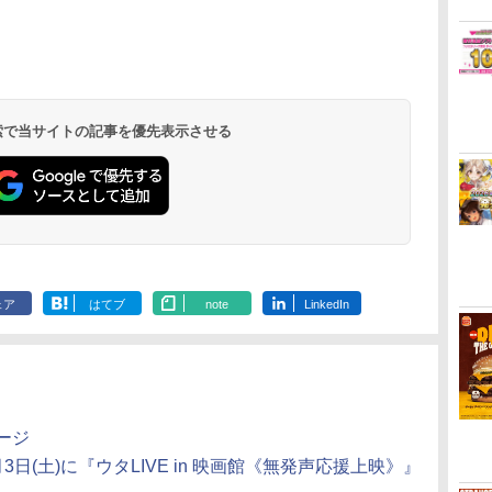
通
-MUSIC UNIVERSE-
リート OVA 北米版
寝ざめ～【Blu-
￥5,780
ニ
【Blu-ray】 [
ELFINA elfina 正規品
ミュージカル
￥7,040
￥7,260
￥7,821
ST☆RISH ]
Elufina 完全収録 保存
舞』 ]
ダ
ー
無
Nintendo Switch 2(日
【純正品】ディスクド
【純正品】Xbox ワイ
劇場版「鬼滅の刃」無
ニンテンドープリペイ
【純正品】DualSense
【純正品】Xbox 充電
『映画 ラブライブ！蓮
ニンテンドープリペイ
【純正品】DualSense
【純正品】Xbox ワイ
劇場版「鬼滅の刃」無
ニンテンドー
プレイステー
【純正品】Xbox
ヤマトよ永遠
版 美少女アニメ 最新
コ
座再
本語・国内専用)
ライブ(CFI-ZDD1J)
ヤレス コントローラー
限城編 第一章 猗窩座再
ド番号 9000円|オンラ
ワイヤレスコントロー
式バッテリー + USB-C
ノ空女学院スクールア
ド番号 5000円|オンラ
ワイヤレスコントロー
ヤレス コントローラー
限城編 第一章 猗窩座
ド番号 1000
トアチケット 10
ワイヤレス 
REBEL3199 7 
盤 アニメ エルフィー
コ
フト
PlayStation 5
(ロボット ホワイト)
来 完全生産限定版
インコード版
ラー ミッドナイト ブ
ケーブル
イドルクラブ Bloom
インコード版
ラー(CFI-ZCT2J)
(カーボンブラック)
再来 完全生産限定版
インコード版
オンラインコ
ラー Series 2
ray]
ナ 日本語 英語
￥55,603
ン
[Blu-ray]
ラック(CFI-ZCT2J01)
Garden Party』Blu-
[DVD]
Edition (ホ
 検索で当サイトの記事を優先表示させる
￥11,849
￥7,681
￥8,698
￥9,000
￥10,737
￥2,618
￥8,589
￥5,000
￥10,737
￥8,020
￥7,828
￥1,000
￥10,000
￥18,755
￥8,760
ray（特装限定版）
ェア
はてブ
note
LinkedIn
ページ
】9月3日(土)に『ウタLIVE in 映画館《無発声応援上映》』