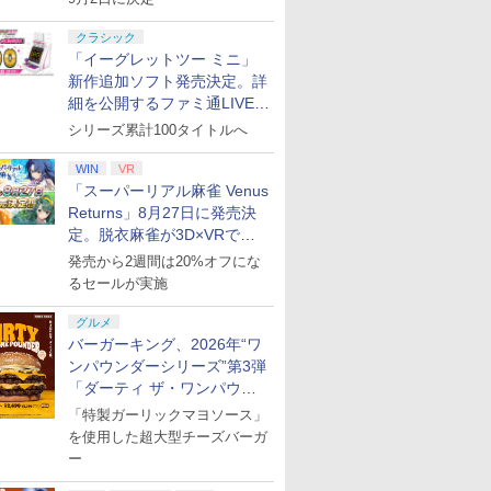
ray】 [
来(完全生産限定版)
＞【Blu-ray】 [ 西崎義
特典】Re:ゼロから始
『映画 ラ
『刀剣乱
【Blu-ray】 [ 吾峠呼世
展 ]
める異世界生活 4th
ノ空女学院
クラシック
￥8,690
￥8,751
￥9,900
￥11,000
晴 ]
season 2【Blu-ray】
イドルクラブ
「イーグレットツー ミニ」
プリペイ
ション ス
 Elite
に
ニンテンドープリペイ
【PS5】進撃の巨人３
【国内正規品】
【Amazon.co.jp限
ニンテンドープリペイ
PlayStation 5 デジタ
Xbox プリペイドカー
【Amazon.co.jp限
ニンテンドープリペイ
プレイステーション ス
GameSir G7 HE 有線
宮﨑駿監督作品集
マリオカー
プレイステ
HyperX Cl
ヤマトよ永
(オリジナルA5キャラ
Garden P
新作追加ソフト発売決定。詳
円|オンラ
,000円|
コントロー
[Blu-
ド番号 500円|オンライ
【メーカー特典あり】
Thrustmaster スラス
定】劇場版「僕の心の
ド番号 2000円|オンラ
ル・エディション 日本
ド 2,000円 デジタルコ
定】ラブライブ！スー
ド番号 3000円|オンラ
トアチケット 15,000円
ゲームコントローラー
[Blu-ray]
-Switch2
トアチケット 
Gladiate
REBEL3199
ファイングラフ+長月
限定版)【Bl
細を公開するファミ通LIVEが
ード版
 Core
ンコード版
【早期購入特典】「キ
トマスター TH8S シフ
ヤバイやつ」 Blu-
インコード版
語専用 (CFI-2200B01)
ード 【旧 Xbox ギフト
パースター!! Liella!
インコード版
|オンラインコード版
XBOX Series X|S
オンライン
イセンス 
ray]
達平書き下ろし小説) [
き下ろしイ
￥47,233
￥8,564
ワイト)
ャラクターエディット
ター - PC、PS4、
ray（Amazon.co.jp特
+ ディスクドライブ
カード】 [オンライン
7th LoveLive! ～Fly!
XBOX One Windows
コントロー
長月達平 ]
(DOLLCH
8月27日20時から配信
シリーズ累計100タイトルへ
￥500
￥9,680
￥14,141
￥8,800
￥2,000
￥66,849
￥2,000
￥27,500
￥3,000
￥15,000
￥6,799
￥3,000
￥4,482
￥8,760
パーツ：自由の翼パー
PS5、PS5 Pro、Xbox
典：Blu-rayスリーブケ
(CFI-ZDD1J) セット
コード]
MUSIC WORLD♪～
10/11用 PCコントロー
日本正規代
B2布ポスタ
カー」DLC 同梱
One、Xbox Series X|S
ース） [Blu-ray]
Blu-ray BOX - Liella!
ラーゲームパッド ホー
6L366AA
ロマイド+B
WIN
VR
対応の高精度 H パター
(ビジュアルシート11枚
ル効果スティック付き
Garden 
「スーパーリアル麻雀 Venus
ン シフター
セット付き)
ビデオゲームコントロ
ット風ビジ
Returns」8月27日に発売決
ーラー（ブラック）
ト)
定。脱衣麻雀が3D×VRで復
活
発売から2週間は20%オフにな
るセールが実施
グルメ
バーガーキング、2026年“ワ
ンパウンダーシリーズ”第3弾
「ダーティ ザ・ワンパウン
ダー」を8月7日発売
「特製ガーリックマヨソース」
を使用した超大型チーズバーガ
ー