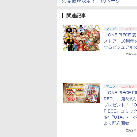
の開催が決定！」のページ
関連記事
マンガ
エンタメ
「ONE PIECE 
ストア」10周年
するビジュアル
2022
アニメ
エンタメ
「ONE PIECE F
RED」、第3弾
プレゼント「『O
PIECE』コミック
4/4〝UTA〟-」
より配布開始
2022