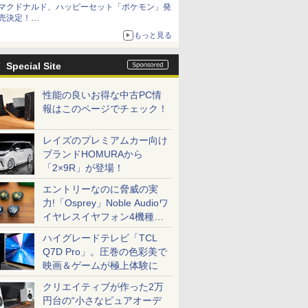
マクドナルド、ハッピーセット「ポケモン」発
売決定！
ポケモン30周年記念で30匹が大集合
もっと見る
Special Site
性能の良いお得な中古PC情
報はこのページでチェック！
レイズのプレミアムカー向け
ブランドHOMURAから
「2×9R」が登場！
エントリーなのに脅威の実
力!「Osprey」Noble Audioワ
イヤレスイヤフォン4機種を
一気に聴く
ハイグレードテレビ「TCL
Q7D Pro」。圧巻の色彩美で
映画＆ゲームが極上体験に
クリエイティブが作った2万
円台の“小さなピュアオーデ