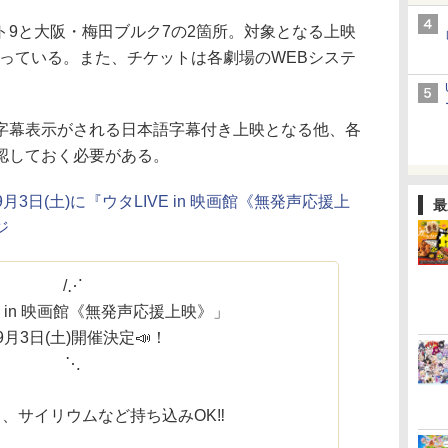
9と大阪・梅田ブルク7の2箇所。対象となる上映
となっている。また、チケットは各劇場のWEBシステ
幕表示がされる日本語字幕付き上映となる他、各
認しておく必要がある。
D】9月3日(土)に『ウタLIVE in 映画館《無発声応援上
最
ジ
/⋰
E in 映画館《無発声応援上映》」
月3日(土)開催決定📣！
⋱
、サイリウムなど持ち込みOK‼️