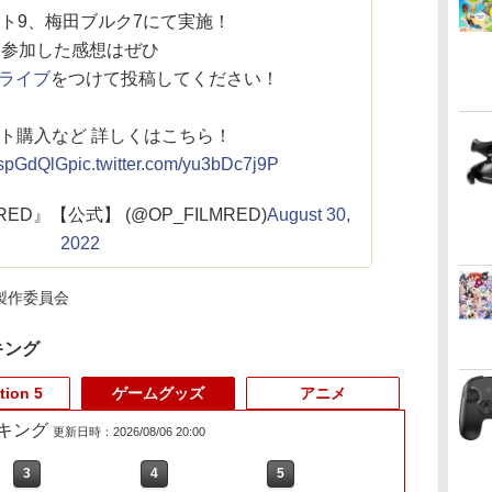
ト9、梅田ブルク7にて実施！
参加した感想はぜひ
ライブ
をつけて投稿してください！
ト購入など 詳しくはこちら！
RHspGdQlG
pic.twitter.com/yu3bDc7j9P
M RED』【公式】 (@OP_FILMRED)
August 30,
2022
製作委員会
キング
tion 5
ゲームグッズ
アニメ
キング
更新日時：2026/08/06 20:00
3
3
3
4
4
4
5
5
5
6
6