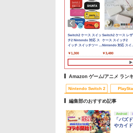
典】進撃の巨人
ミデジタルエンタ
【特典】Nintendo
【特典】ドラゴンクエ
任天堂 スプラトゥーン
PS5用 冷却ファン クー
Switch2 ケース スイッ
【ダイヤ・プラチナ
【PowerA 公式スト
Switch2 ケース レ
Switch2版(【早期
ンメント
Switch 2 進撃の巨人
ストI＆II PS5版(40周
レイダース【Switch
リングファン LEDライ
チ2 Nintendo 対応 ス
員様限定！エントリ
ア】パワーエー ソロ
ケース スイッチ2
封入特典】DLC)
oshinオリジナル特
3[コーエーテクモゲー
年スライムアクリルチ
2】 BEEPAADLA
ト付き 静音 装着簡単
イッチ スイッチツー 名
でポイント10倍！】
ャージングステーシ
Nintendo 対応 スイ
】【PS5】SILENT
ムス]【送料無料】《12
ャーム)
[BEEPAADLA]
排熱 熱対策 USBポー
入れ かわいい ニンテン
【メール便発送】【
ン for DualSense®
チ スイッチツー シ
518
350
￥8,710
￥6,602
￥6,720
￥1,580
￥1,300
￥6,750
￥2,200
￥3,480
: Townfall
月予約》
ト付き PlayStation 5
ドースイッチ カバー ポ
品】任天堂 Nintend
and DualSense
ル ミニマル PUレザ
JM-30996 PS5 サイ
通常版 デジタルエディ
ーチ switch Lite 新型
Switch 2 ゲームソ
Edge™ ワイヤレス
革 カバー ポーチ ス
トヒル タウンフ
ション 両対応 ◇TP5-
本体 ジョイコン ソフト
スプラトゥーン レイ
ントローラー
ラップ付属 オシャレ
ル]
1523【メール便】
ケーブル 収納可能 ポー
ース
【PlayStation®公
フト 収納 ガジェッ
チ クリスマス ギフト
イセンス商品】 国内
ース クリスマス ギ
Amazon ゲーム/アニメ ラン
クリスマス プレゼント
年保証
プレゼント 送料無料
10
1
2
送料無料
Nintendo Switch 2
PlaySta
編集部のおすすめ記事
10
10
10
10
1
1
1
1
2
2
2
2
Android
「パズド
やカイド
天ブックス限定全
【楽天ブックス限定先
この世界の片隅に
【送料無料】劇場版
入特典+全巻購入
着特典+先着特典】
【Blu-ray】 [ のん ]
「鬼滅の刃」無限城