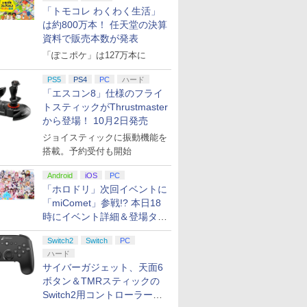
「トモコレ わくわく生活」
は約800万本！ 任天堂の決算
資料で販売本数が発表
「ぽこポケ」は127万本に
PS5
PS4
PC
ハード
「エスコン8」仕様のフライ
トスティックがThrustmaster
から登場！ 10月2日発売
ジョイスティックに振動機能を
搭載。予約受付も開始
Android
iOS
PC
「ホロドリ」次回イベントに
「miComet」参戦!? 本日18
時にイベント詳細＆登場タレ
ント公開
Switch2
Switch
PC
ハード
サイバーガジェット、天面6
ボタン＆TMRスティックの
Switch2用コントローラーを9
7
7
8
8
9
9
10
10