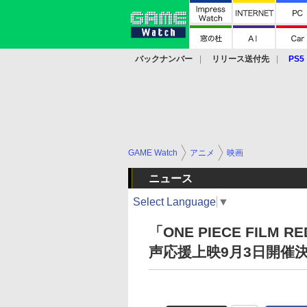
バックナンバー
リリース送付先
PS5
モバイル
eスポーツ
クラウド
PS
GAME Watch
アニメ
映画
ニュース
Select Language
▼
「ONE PIECE FI
声応援上映9月3日開催