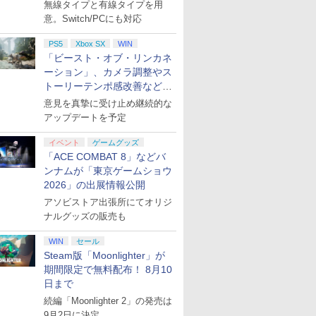
月下旬発売！
無線タイプと有線タイプを用
意。Switch/PCにも対応
PS5
Xbox SX
WIN
「ビースト・オブ・リンカネ
ーション」、カメラ調整やス
ゴンクエ
 レッド・
【楽天ブックス限定特
REANIMAL（リアニマ
【ダイヤ・プラチナ会
【特典】BLUE
【特典】進撃の巨人
コナミデジタルエンタ
【特典】Nin
【特典】ド
トーリーテンポ感改善などの
ーズ4 枯
ンプショ
典】ドンキーコング バ
ル） PS5版
員様限定！エントリー
REFLECTION
3 Switch2版(【早期
テインメント
Switch 
ストI＆II 
アプデを1週間以内に実施
意見を真摯に受け止め継続的な
アンカ・
Z】【メー
ナンザ(「スーパーマリ
でポイント10倍！】
Quartet: 少女たちのキ
購入封入特典】DLC)
【Joshinオリジナル特
3[コーエ
年スライム
￥2,930
アップデートを予定
tch2版
オ」ステッカー2種)
【新品】任天堂
セキ PS5版(【早期購
典付】【PS5】SILENT
ムス]【送
ャーム)
￥7,902
￥7,924
￥6,350
￥8,518
￥6,350
￥8,710
￥6,602
封入特典】
Nintendo ニンテンド
入特典】特別フォトフ
HILL: Townfall
月予約》
イベント
ゲームグッズ
ダッシュ
ーSwitch2 ゲームソフ
レーム「Quartet」)
[ELJM-30996 PS5 サイ
「ACE COMBAT 8」などバ
ト スーパー マリオパー
レントヒル タウンフ
ティ ジャンボリー+ジ
ォ-ル]
ンナムが「東京ゲームショウ
ャンボリーTV NXS-P-
2026」の出展情報公開
A7HLB
アソビストア出張所にてオリジ
7
8
9
10
ナルグッズの販売も
WIN
セール
Steam版「Moonlighter」が
7
7
7
7
8
8
8
8
9
9
9
9
10
10
10
10
期間限定で無料配布！ 8月10
日まで
『刀剣乱
劇場版「鬼滅の刃」無
ヤマトよ永遠に
【楽天ブックス限定全
【楽天ブッ
続編「Moonlighter 2」の発売は
なる夜半の
限城編 第一章 猗窩座再
REBEL3199 7＜最終巻
巻購入特典+全巻購入
着特典+先
9月2日に決定