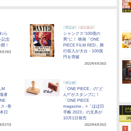
アニメ
エンタメ
麦わら
シャンクス“100億の
を記念
男”に！ 映画「ONE
公開！
PIECE FILM RED」興
行収入が大台・100億
年8月29日
円を突破
2022年8月26日
マンガ
ILM
「ONE PIECE」の“ど
入場者
ん!!”がスタンプに！
NE
「ONE PIECE
ス -巻
magazine」×「ほぼ日
が本日
手帳 2023」の文具が
10月1日発売
1
年8月27日
2022年8月25日