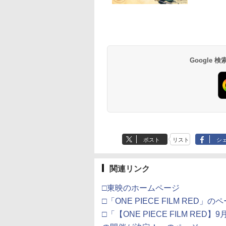
】Re:ゼロから始
『映画 ラブライブ！蓮
第一章 猗窩座再来(
￥3,907
異世界生活 4th
ノ空女学院スクールア
常版)【Blu-ray】/ア
900
￥11,000
￥4,400
son 2【Blu-ray】
イドルクラブ Bloom
メーション[Blu-ray]
テンドープリペイ
イステーション ス
eSir G7 HE 有線
駿監督作品集
マリオカート ワールド
プレイステーション ス
HyperX Clutch
ヤマトよ永遠に
スプラトゥーン レイダ
PlayStation 5 デジタ
【純正品】Xbox ワイ
劇場版「鬼滅の刃」無
スプラトゥーン レイ
Beast of
Xbox プリペイドカ
劇場版「鬼滅の刃」
リジナルA5キャラ
Garden Party』(特装
【返品種別A】
号 3000円|オンラ
チケット 15,000円
ムコントローラー
-ray]
-Switch2
トアチケット 3,000円|
Gladiate Xbox公式ラ
REBEL3199 6 [Blu-
ース|オンラインコード
ル・エディション 日本
ヤレス コントローラー
限城編 第一章 猗窩座再
ース -Switch2
Reincarnation -PS5
ド 5,000円 デジタル
限城編 第一章 猗窩
イングラフ+長月
限定版)【Blu-ray】(描
コード版
ンラインコード版
X Series X|S
オンラインコード版
イセンス ゲーミング
ray]
版
語専用 Console
+ USB-C® ケーブル
来 通常版 [Blu-ray]
【特典】プロダクト
ード 【旧 Xbox ギ
来 通常版 [DVD]
書き下ろし小説) [
き下ろしイラスト
,233
￥8,564
￥6,455
X One Windows
コントローラー 有線
Language: Japanese
ード 封入
カード】 [オンライ
達平 ]
(DOLLCHESTRA)使用
Google
000
,000
799
￥3,000
￥4,482
￥8,760
￥5,832
￥55,000
￥8,300
￥3,964
￥7,286
￥5,000
￥3,523
/11用 PCコントロー
日本正規代理店品
only (CFI-2200B01)
コード]
B2布ポスター+2L判ブ
ゲームパッド ホー
6L366AA
ロマイド+Bloom
果スティック付き
Garden Partyパンフレ
オゲームコントロ
ット風ビジュアルシー
ー（ブラック）
ト)
ポスト
リスト
シ
関連リンク
□東映のホームページ
□「ONE PIECE FILM RED」の
□「【ONE PIECE FILM RED