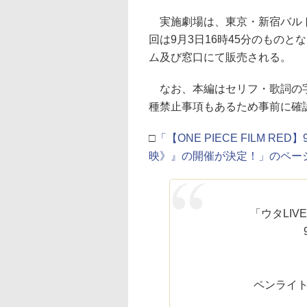
実施劇場は、東京・新宿バルト
回は9月3日16時45分のもの
ム及び窓口にて販売される。
なお、本編はセリフ・歌詞の字
種禁止事項もあるため事前に確
□
「【ONE PIECE FILM RE
映》』の開催が決定！」のペー
「ウタLIV
9
ペンライト