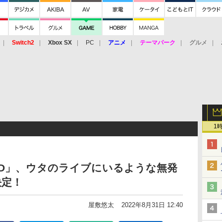
Switch2
Xbox SX
PC
アニメ
テーマパーク
グルメ
 Vita
3DS
アーケード
VR
1
LM RED」、ウタのライブにいるような無発
決定！
屋敷悠太
2022年8月31日 12:40