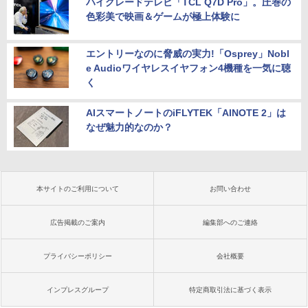
ハイグレードテレビ「TCL Q7D Pro」。圧巻の
色彩美で映画＆ゲームが極上体験に
エントリーなのに脅威の実力!「Osprey」Nobl
e Audioワイヤレスイヤフォン4機種を一気に聴
く
AIスマートノートのiFLYTEK「AINOTE 2」は
なぜ魅力的なのか？
本サイトのご利用について
お問い合わせ
広告掲載のご案内
編集部へのご連絡
プライバシーポリシー
会社概要
インプレスグループ
特定商取引法に基づく表示