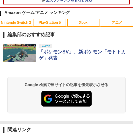
楽天ランキングをもっと見る
Amazon ゲーム/アニメ ランキング
Nintendo Switch 2
PlayStation 5
Xbox
アニメ
【中古】【Blu−ray】地獄少女 宵伽
1
下巻 ブックレット付 / 大森貴弘【監
編集部のおすすめ記事
督】
スプラトゥーン レイダース|オンライン
PlayStation 5 デジタル・エディション
【純正品】Xbox ワイヤレス コントロー
劇場版「鬼滅の刃」無限城編 第一章 猗
Switch
1
1
1
1
￥2,119
コード版
日本語専用 Console Language: Japan
ラー + USB-C® ケーブル
窩座再来 通常版 [Blu-ray]
「ポケモンSV」、新ポケモン「モトトカ
ese only (CFI-2200B01)
ゲ」発表
￥5,832
￥8,300
￥3,982
￥55,000
【中古】【未使用品】トイ・ストーリー
2
4 [純正ブルーレイ＋純正ケース]
【純正品】Xbox ワイヤレス コントロー
2
Google 検索で当サイトの記事を優先表示させる
￥2,280
スプラトゥーン レイダース -Switch2
劇場版「鬼滅の刃」無限城編 第一章 猗
Beast of Reincarnation -PS5 【特典】
ラー (ロボット ホワイト)
2
2
2
窩座再来 通常版 [DVD]
プロダクトコード 封入
￥6,449
￥7,681
￥3,523
￥7,286
ルパン三世 ナポレオンの辞書を奪え【Bl
3
u-ray】 [ モンキー・パンチ ]
【純正品】Xbox ワイヤレス コントロー
3
ラー (カーボンブラック)
￥3,520
関連リンク
Nintendo Switch 2(日本語・国内専用)
【Amazon.co.jp限定】劇場版モノノ怪
【純正品】ディスクドライブ(CFI-ZDD1
3
3
3