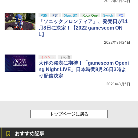
2022年8月24日
y』Blu-ray（特装限定版）
￥8,589
PS5
PS4
Xbox SX
Xbox One
Switch
PC
「ソニックフロンティア」、発売日が11
月8日に決定！【2022 gamescom ON
L】
2022年8月24日
イベント
その他
大作の発表に期待！「gamescom Openi
ng Night LIVE」日本時間8月26日3時よ
り配信決定
2021年8月5日
トップページに戻る
おすすめ記事