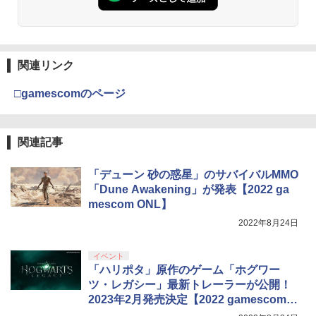
【中古】 オクトパストラベラー0／PS5
Vivy -Fluorite Eye’s Song- 4 完全生産
3
応 スイッチ スイッチツー 名入れ かわい
3
限定版 BD
い ニンテンドースイッチ カバー ポーチ
【純正品】Xbox ワイヤレス コントロー
￥3,872
switch Lite 新型 本体 ジョイコン ソフ
3
ラー (カーボンブラック)
￥3,980
ト ケーブル 収納可能 ポーチ クリスマス
Nintendo Switch 2(日本語・国内専用)
【Amazon.co.jp限定】劇場版モノノ怪
【純正品】ディスクドライブ(CFI-ZDD1
3
3
3
ギフト クリスマス プレゼント 送料無料
第三章 蛇神 (Amazon.co.jp限定オリジ
J) PlayStation 5
関連リンク
￥8,020
ナル三方背収納ケース付きコレクション)
￥55,491
￥1,300
(オリジナル特典:オリジナル巾着＋メー
￥11,980
□gamescomのページ
カー特典:【坤と離】二振りの剣、十翼よ
70年代風ロボットアニメ ゲッP-X PS5
【送料無料】劇場版「鬼滅の刃」無限城
4
4
り来たる！スタジオ描き下ろしイラスト
版
編 第一章 猗窩座再来(通常版)【Blu-ra
【純正品】Xbox 充電式バッテリー + US
4
ボード付) [Blu-ray]
y】/アニメーション[Blu-ray]【返品種別
B-C ケーブル
【中古品】 Nintendo SUPER Famicom
4
A】
【純正品】DualSense ワイヤレスコン
関連記事
￥3,878
ニンテンドープリペイド番号 9000円|オ
4
SFC ニンテンドー スーパー ファミコン
4
￥10,780
トローラー ミッドナイト ブラック(CFI-
ンラインコード版
￥2,618
ソフト 魂斗羅スピリッツ 併売 ソフト汚
ZCT2J01)
￥4,400
れ 023-260714-mh-06-fuzh 万代Net店
「デューン 砂の惑星」のサバイバルMMO
￥9,000
「Dune Awakening」が発表【2022 ga
￥10,737
￥3,000
劇場版「鬼滅の刃」無限城編 第一章 猗
4
シルバースタージャパン 【PS5】遊んで
mescom ONL】
5
窩座再来 完全生産限定版 [Blu-ray]
将棋が強くなる！ 銀星将棋DX2 [ELJM-
Vivy -Fluorite Eye’s Song- 6【完全生産
【国内正規品】Thrustmaster スラスト
5
5
2022年8月24日
30494 PS5 ギンセイショウギ DX 2]
限定版】【Blu-ray】 [ 種崎敦美 ]
マスター TH8S シフター - PC、PS4、P
ニンテンドープリペイド番号 5000円|オ
5
￥8,698
【純正品】DualSense ワイヤレスコン
S5、PS5 Pro、Xbox One、Xbox Serie
ンラインコード版
5
[Switch 2] ぽこ あ ポケモン エキスパン
5
￥4,480
トローラー(CFI-ZCT2J)
s X|S 対応の高精度 H パターン シフター
￥6,160
イベント
ションパス（ダウンロード版）※3,200
「ハリポタ」原作のゲーム「ホグワー
ポイントまでご利用可
￥5,000
￥10,737
￥14,141
ツ・レガシー」最新トレーラーが公開！
￥4,400
2023年2月発売決定【2022 gamescom O
『映画 ラブライブ！蓮ノ空女学院スクー
5
ルアイドルクラブ Bloom Garden Part
NL】