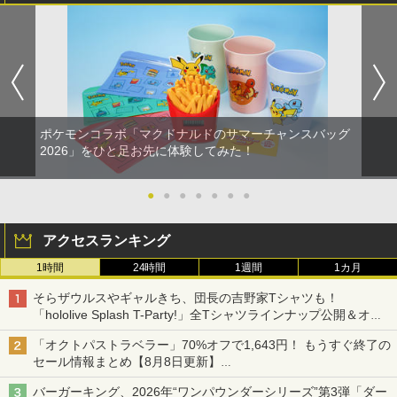
ポケモンコラボ「マクドナルドのサマーチャンスバッグ
2026」をひと足お先に体験してみた！
●
●
●
●
●
●
●
アクセスランキング
1時間
24時間
1週間
1カ月
そらザウルスやギャルきち、団長の吉野家Tシャツも！
「hololive Splash T-Party!」全Tシャツラインナップ公開＆オン
ライン販売開始
「オクトパストラベラー」70%オフで1,643円！ もうすぐ終了の
セール情報まとめ【8月8日更新】
ニンテンドーeショップでは「大神 絶景版」が67%オフで990円
バーガーキング、2026年“ワンパウンダーシリーズ”第3弾「ダー