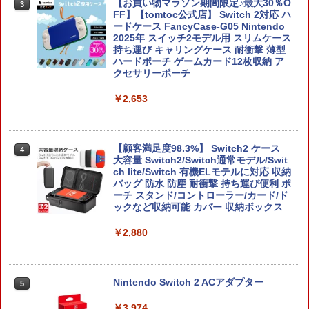
【お買い物マラソン期間限定♪最大30％O
3
FF】【tomtoc公式店】 Switch 2対応 ハ
ードケース FancyCase-G05 Nintendo
2025年 スイッチ2モデル用 スリムケース
持ち運び キャリングケース 耐衝撃 薄型
ハードポーチ ゲームカード12枚収納 ア
クセサリーポーチ
￥2,653
【顧客満足度98.3%】 Switch2 ケース
4
大容量 Switch2/Switch通常モデル/Swit
ch lite/Switch 有機ELモテルに対応 収納
バッグ 防水 防塵 耐衝撃 持ち運び便利 ポ
ーチ スタンド/コントローラー/カード/ド
ックなど収納可能 カバー 収納ボックス
￥2,880
Nintendo Switch 2 ACアダプター
5
￥3,974