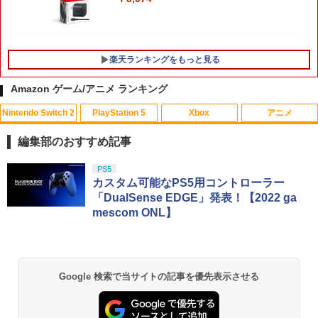
楽天ランキングをもっと見る
Amazon ゲーム/アニメ ランキング
Nintendo Switch 2
PlayStation 5
Xbox
アニメ
CYBER ・ コントローラー充電ケーブル
【中古】ゲーム&ワリオ
【中古】 ウォーキング with ダイナソー
1
1
1
Type-C to C （ PS5 用） 3m
[レンタル落ち] [Blu-ray] [ブルーレイ]
編集部のおすすめ記事
￥1,288
￥1,188
￥84
スプラトゥーン レイダース|オンライン
PlayStation 5 デジタル・エディション
【純正品】Xbox ワイヤレス コントロー
劇場版「鬼滅の刃」無限城編 第一章 猗
PS5
1
1
1
1
コード版
日本語専用 Console Language: Japan
ラー + USB-C® ケーブル
窩座再来 通常版 [Blu-ray]
カスタム可能なPS5用コントローラー
ese only (CFI-2200B01)
「DualSense EDGE」発表！【2022 ga
￥5,832
￥8,300
￥3,982
mescom ONL】
￥55,000
【中古】 ドラゴンボール Sparking！
【中古】ファイナルファンタジーコレク
エアコンカビとりすいすい（G型モデ
2
2
2
ZERO／PS5
ション
ル、エアコンファン掃除ブラシ）スペア
ブラシカートリッジ1個付き
【純正品】Xbox ワイヤレス コントロー
￥2,783
￥1,503
2
スプラトゥーン レイダース -Switch2
劇場版「鬼滅の刃」無限城編 第一章 猗
Beast of Reincarnation -PS5 【特典】
ラー (ロボット ホワイト)
2
2
￥3,723
2
Google 検索で当サイトの記事を優先表示させる
窩座再来 通常版 [DVD]
プロダクトコード 封入
￥6,449
￥7,681
￥3,523
￥7,286
Switch2 ケース スイッチ2 Nintendo 対
3