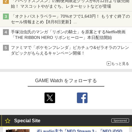
「パペットスンスン」の郵便局限定グッズが8月12日より販売開
始！ マスコットやがまぐち、レターセットなどが登場
「オクトパストラベラー」70%オフで1,643円！ もうすぐ終了の
セール情報まとめ【8月8日更新】
ニンテンドーeショップでは「大神 絶景版」が67%オフで990円
手塚治虫氏のマンガ「リボンの騎士」を原案とするNetflix映画
「THE RIBBON HERO リボンヒーロー」本日配信開始
ファミマで「ポケモンフレンダ」ピカチュウ&ゼラオラのフレン
ダピックがもらえるキャンペーン開催！
もっと見る
GAME Watch をフォローする
Special Site
iFi audio主力「NEO Stream 3」「NEO iDSD