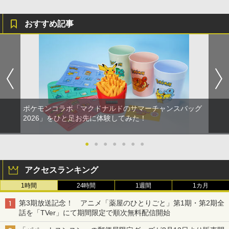
おすすめ記事
ポケモンコラボ「マクドナルドのサマーチャンスバッグ
2026」をひと足お先に体験してみた！
●
●
●
●
●
●
●
アクセスランキング
1時間
24時間
1週間
1カ月
第3期放送記念！ アニメ「薬屋のひとりごと」第1期・第2期全
話を「TVer」にて期間限定で順次無料配信開始