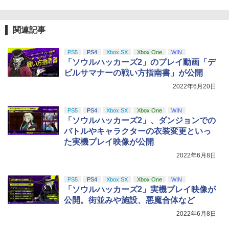
関連記事
PS5
PS4
Xbox SX
Xbox One
WIN
「ソウルハッカーズ2」のプレイ動画「デ
ビルサマナーの戦い方指南書」が公開
2022年6月20日
PS5
PS4
Xbox SX
Xbox One
WIN
「ソウルハッカーズ2」、ダンジョンでの
バトルやキャラクターの衣装変更といっ
た実機プレイ映像が公開
2022年6月8日
PS5
PS4
Xbox SX
Xbox One
WIN
「ソウルハッカーズ2」実機プレイ映像が
公開。街並みや施設、悪魔合体など
2022年6月8日