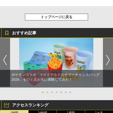
トップページに戻る
おすすめ記事
ポケモンコラボ「マクドナルドのサマーチャンスバッグ
2026」をひと足お先に体験してみた！
●
●
●
●
●
●
●
アクセスランキング
1時間
24時間
1週間
1カ月