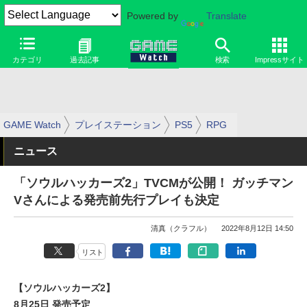
Powered by
Translate
カテゴリ
過去記事
検索
Impressサイト
GAME Watch
プレイステーション
PS5
RPG
ニュース
「ソウルハッカーズ2」TVCMが公開！ ガッチマン
Vさんによる発売前先行プレイも決定
清真（クラフル）
2022年8月12日 14:50
リスト
【ソウルハッカーズ2】
8月25日 発売予定