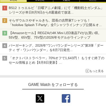
BS12 トゥエルビ「日曜アニメ劇場」にて「機動戦士ガンダム」
シリーズが本日8月9日から8週連続で放送
初回は「機動戦士ガンダム【HDリマスター版】」
そらザウルスやギャルきち、団長の吉野家Tシャツも！
「hololive Splash T-Party!」全Tシャツラインナップ公開＆オン
ライン販売開始
【Amazonセール】REGZAの4K Mini LED液晶TVがお買い得。
55V型、65V型、75V型の2026年モデルがラインナップ
バーガーキング、2026年“ワンパウンダーシリーズ”第3弾「ダー
ティ ザ・ワンパウンダー」を8月7日発売
「特製ガーリックマヨソース」を使用した超大型チーズバーガー
「オクトパストラベラー」70%オフで1,643円！ もうすぐ終了の
セール情報まとめ【8月8日更新】
ニンテンドーeショップでは「大神 絶景版」が67%オフで990円
もっと見る
GAME Watch をフォローする