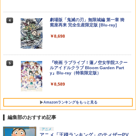
ンセツ ブレス オブ ザ ワイルド]
ンラインコード版
￥2,618
ZCT2J01)
￥6,782
[Switch 2] ぽこ あ ポケモン エキスパン
￥749
4
ションパス（ダウンロード版）※3,200
￥7,710
￥9,000
￥10,737
ポイントまでご利用可
劇場版「鬼滅の刃」無限城編 第一章 猗
4
窩座再来 完全生産限定版 [Blu-ray]
【特典】トゥームレイダー：レガシー・
￥4,400
【国内正規品】Thrustmaster スラスト
5
5
オブ・アトランティス(【早期購入同梱特
マスター TH8S シフター - PC、PS4、P
鬼武者 Way of the Sword 【Switch2】
【送料無料】劇場版「鬼滅の刃」無限城
ニンテンドープリペイド番号 5000円|オ
5
5
5
￥8,698
典】コスチューム「ララ・クロフト・サ
【純正品】DualSense ワイヤレスコン
S5、PS5 Pro、Xbox One、Xbox Serie
POT-P-ABNMA
編 第一章 猗窩座再来(通常版)【Blu-ra
ンラインコード版
5
バイバー(仮)」（ゲーム内コンテンツ）)
トローラー(CFI-ZCT2J)
s X|S 対応の高精度 H パターン シフター
y】/アニメーション[Blu-ray]【返品種別
A】
レトロフリーク レッド×ホワイト ( レト
￥7,730
￥5,000
5
￥7,012
￥10,737
￥14,141
ロゲーム互換機 )（ コントローラーアダ
プターセット ）CY-RF-RW HDMI出力 ど
￥4,400
『映画 ラブライブ！蓮ノ空女学院スクー
5
こでもセーブ 互換機種 FC SFC SNES G
ルアイドルクラブ Bloom Garden Part
B GBC GBA MD GEN PCE TG-16 PCE
y』Blu-ray（特装限定版）
SG
￥8,589
￥25,300
Amazonランキングをもっと見る
編集部のおすすめ記事
アニメ
アニメ「王様ランキング」のティザーPV