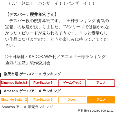
ほい一緒に！！バンザーイ！！バンザーイ！！
【デスパー：櫻井孝宏さん】
デスパー役の櫻井孝宏です。「王様ランキング 勇気の
宝箱」の放送が決まりました。TVシリーズでは描かれな
かったエピソードが見られるそうです。きっと素晴らし
い作品になりますので、どうか楽しみに待っていてくだ
さい。
©十日草輔・KADOKAWA刊／アニメ「王様ランキング
勇気の宝箱」製作委員会
楽天市場 ゲーム/アニメ ランキング
Nintendo Switch 2
PlayStation 5
ゲームグッズ
アニメ
Amazon ゲーム/アニメ ランキング
Nintendo Switch 2
PlayStation 5
Xbox
アニメ
ホリ ワイヤレスホリパッド TURBO for
シティーズ：スカイライン リマスター
PS Vita 2000 アナログスティック・スラ
【中古】おそ松さん 第五松（初回生産
1
1
1
1
Amazon アニメ 販売ランキング
Nintendo Switch 2 ルビーマゼンタ [N
ジャパン・スペシャル・エディション
イドパッド修理用基板 部品 パーツ L R
限定版 Blu-ray DISC）/Blu−ray Dis
更新日時：2026/08/09 12:12
SX-134]
互換 黒 ブラック オリジナルウエス スラ
c/EYXA-10744