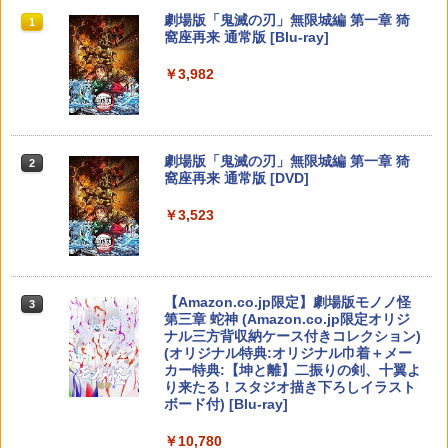
イドパッド
￥5,591
スプラトゥーン レイダース|オンライン
PlayStation 5 デジタル・エディション
【純正品】Xbox ワイヤレス コントロー
劇場版「鬼滅の刃」無限城編 第一章 猗
1
1
1
1
￥7,580
￥272
コード版
日本語専用 Console Language: Japan
ラー + USB-C® ケーブル
窩座再来 通常版 [Blu-ray]
￥750
ese only (CFI-2200B01)
￥5,832
￥8,300
￥3,982
￥55,000
RIDE 6
【特典】ドラゴンクエストモンスターズ
猫物語 黒 つばさファミリー 上・下 セッ
2
2
2
4 枯れ木の国のビアンカ・フローラ S
＼マラソン限定★エントリーでP10倍／S
ト 全巻 完全生産限定版 物語シリーズ
2
witch2版(【早期購入封入特典】冒険ス
team Deck OLED / LCD フィルム 保護
【Blu-ray】
￥5,901
【純正品】Xbox ワイヤレス コントロー
タートダッシュセット)
フィルム ガラスフィルム 本体 保護 フィ
2
スプラトゥーン レイダース -Switch2
劇場版「鬼滅の刃」無限城編 第一章 猗
Beast of Reincarnation -PS5 【特典】
ラー (ロボット ホワイト)
2
2
ルム シート 液晶保護 ガラス スチーム ス
2
￥320
窩座再来 通常版 [DVD]
プロダクトコード 封入
チームデック OLED スチームデック LC
￥7,623
￥6,447
D ガイド枠 指紋防止
￥7,681
￥3,523
￥7,286
【特典】ファイナルファンタジー レゾナ
￥998
3
【中古】【Blu−ray】ファイナルファン
3
ンス PS5版(【初回封入特典】魔導船＆
ゼルダの伝説 ブレス オブ ザ ワイルド
タジーVII アドベントチルドレン コン
3
かけだし騎士の応援パック・かけだし騎
【純正品】Xbox ワイヤレス コントロー
Nintendo Switch 2 Edition
プリート 初回限定版 PS3版「ファイ
3
士のスタートダッシュパック)
ラー (カーボンブラック)
ナルファンタジーXIII」体験版・スリー
Nintendo Switch 2(日本語・国内専用)
【Amazon.co.jp限定】劇場版モノノ怪
【純正品】ディスクドライブ(CFI-ZDD1
3
3
3
Nintendo Switch2 専用 スリムハードポ
ブケース付 / アニメ
￥7,680
3
第三章 蛇神 (Amazon.co.jp限定オリジ
J) PlayStation 5
￥6,526
ーチ 収納ケース ハードケース ポーチ 収
￥8,020
ナル三方背収納ケース付きコレクション)
￥55,491
納バッグ 耐衝撃 スイッチ2 キャリングケ
￥540
(オリジナル特典:オリジナル巾着＋メー
￥11,849
ース 軽量 ◇ALW-PU-001
カー特典:【坤と離】二振りの剣、十翼よ
り来たる！スタジオ描き下ろしイラスト
【特典】MARVEL Tōkon: Fighting So
￥1,680
任天堂 【Switch2】ゼルダの伝説 ブレス
【純正品】Xbox 充電式バッテリー + US
4
4
4
ボード付) [Blu-ray]
uls(【早期購入封入特典】ロビーのアイ
オブ ザ ワイルド Nintendo Switch 2 Ed
B-C ケーブル
【中古】うどんの国の金色毛鞠 第一巻/
4
テムセット)
【純正品】DualSense ワイヤレスコン
ition [NXS-P-AAAAH NSW2 ゼルダノデ
ニンテンドープリペイド番号 9000円|オ
4
Blu−ray Disc/VPXY-71489
4
￥10,780
トローラー ミッドナイト ブラック(CFI-