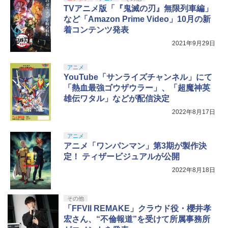
TVアニメ版「『鬼滅の刃』無限列車編」
など「Amazon Prime Video」10月の新
着コンテンツ発表
2021年9月29日
アニメ
YouTube「サンライズチャンネル」にて
「熱血最強ゴウザウラー」、「超魔神英
雄伝ワタル」などが配信決定
2022年8月17日
アニメ
アニメ「ワンパンマン」第3期が製作決
定！ ティザービジュアルが公開
2022年8月18日
その他
「FFVII REMAKE」クラウド役・櫻井孝
宏さん、“不倫報道”を受けて所属事務所