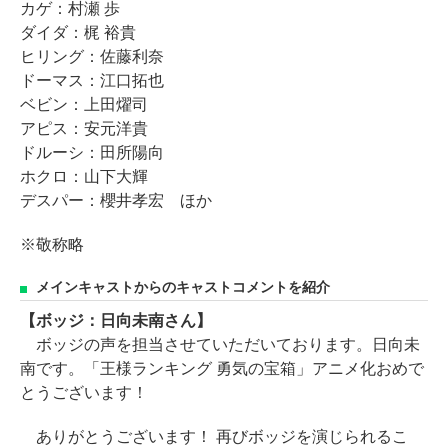
カゲ：村瀬 歩
ダイダ：梶 裕貴
ヒリング：佐藤利奈
ドーマス：江口拓也
ベビン：上田燿司
アピス：安元洋貴
ドルーシ：田所陽向
ホクロ：山下大輝
デスパー：櫻井孝宏 ほか
※敬称略
メインキャストからのキャストコメントを紹介
【ボッジ：日向未南さん】
ボッジの声を担当させていただいております。日向未
南です。「王様ランキング 勇気の宝箱」アニメ化おめで
とうございます！
ありがとうございます！ 再びボッジを演じられるこ