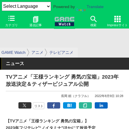
Powered by
Translate
カテゴリ
過去記事
検索
Impressサイト
GAME Watch
アニメ
テレビアニメ
ニュース
TVアニメ「王様ランキング 勇気の宝箱」2023年
放送決定＆ティザービジュアル公開
長岡 頼（クラフル）
2022年8月9日 10:28
リスト
【TVアニメ「王様ランキング 勇気の宝箱」】
2023年フジテレビ“ノイタミナ”ほかにて放送予定