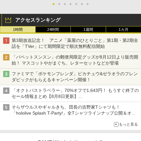
●
●
●
●
●
●
●
アクセスランキング
1時間
24時間
1週間
1カ月
第3期放送記念！ アニメ「薬屋のひとりごと」第1期・第2期全
話を「TVer」にて期間限定で順次無料配信開始
「パペットスンスン」の郵便局限定グッズが8月12日より販売開
始！ マスコットやがまぐち、レターセットなどが登場
ファミマで「ポケモンフレンダ」ピカチュウ&ゼラオラのフレン
ダピックがもらえるキャンペーン開催！
「オクトパストラベラー」70%オフで1,643円！ もうすぐ終了の
セール情報まとめ【8月8日更新】
ニンテンドーeショップでは「大神 絶景版」が67%オフで990円
そらザウルスやギャルきち、団長の吉野家Tシャツも！
「hololive Splash T-Party!」全Tシャツラインナップ公開＆オン
ライン販売開始
もっと見る