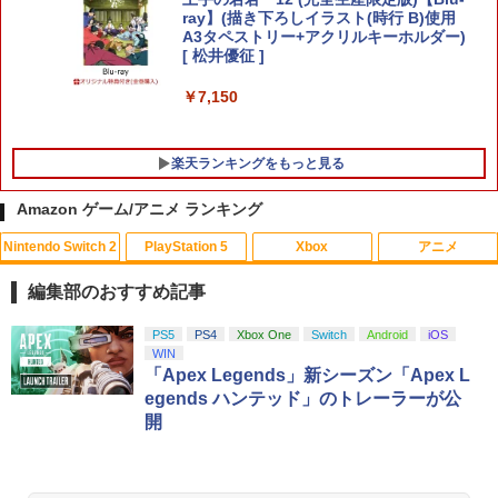
￥2,880
ray】(描き下ろしイラスト(時行 B)使用
A3タペストリー+アクリルキーホルダー)
[ 松井優征 ]
Nintendo Switch 2 ACアダプター
5
￥7,150
￥3,974
楽天ランキングをもっと見る
Amazon ゲーム/アニメ ランキング
Nintendo Switch 2
PlayStation 5
Xbox
アニメ
編集部のおすすめ記事
スプラトゥーン レイダース|オンライン
PlayStation 5 デジタル・エディション
【純正品】Xbox ワイヤレス コントロー
劇場版「鬼滅の刃」無限城編 第一章 猗
PS5
PS4
Xbox One
Switch
Android
iOS
1
1
1
1
コード版
日本語専用 Console Language: Japan
ラー + USB-C® ケーブル
窩座再来 通常版 [Blu-ray]
WIN
ese only (CFI-2200B01)
「Apex Legends」新シーズン「Apex L
￥5,832
￥8,300
￥3,982
egends ハンテッド」のトレーラーが公
￥55,000
開
【純正品】Xbox ワイヤレス コントロー
2
スプラトゥーン レイダース -Switch2
劇場版「鬼滅の刃」無限城編 第一章 猗
Beast of Reincarnation -PS5 【特典】
ラー (ロボット ホワイト)
2
2
2