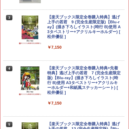
￥3,224
【楽天ブックス限定全巻購入特典】逃げ
3
70年代風ロボットアニメ ゲッP-X PS5
上手の若君 9 (完全生産限定版)【Blu-r
3
版
ay】(描き下ろしイラスト(時行 B)使用 A
3タペストリー+アクリルキーホルダー) [
【お買い物マラソン期間限定♪最大30％O
松井優征 ]
￥3,878
3
FF】【tomtoc公式店】 Switch 2対応 ハ
ードケース FancyCase-G05 Nintendo
￥7,150
2025年 スイッチ2モデル用 スリムケース
持ち運び キャリングケース 耐衝撃 薄型
ハードポーチ ゲームカード12枚収納 ア
【中古】REANIMAL(リアニマル)ソフト:
4
クセサリーポーチ
プレイステーション5ソフト／アクショ
【楽天ブックス限定全巻購入特典+先着
4
ン・ゲーム
特典】逃げ上手の若君 7 (完全生産限定
￥2,653
版)【Blu-ray】(描き下ろしイラスト(時
￥3,930
行 B)使用 A3タペストリー+アクリルキ
ーホルダー+和紙風ステッカーシート) [
松井優征 ]
【顧客満足度98.3%】 Switch2 ケース
4
大容量 Switch2/Switch通常モデル/Swit
がんばれゴエモン大集合！ PS5版
￥7,150
5
ch lite/Switch 有機ELモテルに対応 収納
バッグ 防水 防塵 耐衝撃 持ち運び便利 ポ
￥4,890
ーチ スタンド/コントローラー/カード/ド
ックなど収納可能 カバー 収納ボックス
【楽天ブックス限定全巻購入特典】逃げ
5
上手の若君 12 (完全生産限定版)【Blu-