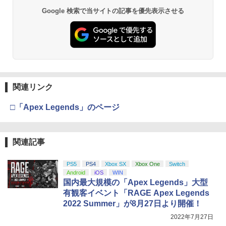
窩座再来 通常版 [DVD]
プロダクトコード 封入
Google 検索で当サイトの記事を優先表示させる
￥6,449
￥7,681
￥3,523
￥7,286
【純正品】Xbox ワイヤレス コントロー
3
ラー (カーボンブラック)
Nintendo Switch 2(日本語・国内専用)
【Amazon.co.jp限定】劇場版モノノ怪
【純正品】ディスクドライブ(CFI-ZDD1
3
3
3
第三章 蛇神 (Amazon.co.jp限定オリジ
J) PlayStation 5
￥8,020
ナル三方背収納ケース付きコレクション)
関連リンク
￥55,491
(オリジナル特典:オリジナル巾着＋メー
￥11,980
カー特典:【坤と離】二振りの剣、十翼よ
□「Apex Legends」のページ
り来たる！スタジオ描き下ろしイラスト
【純正品】Xbox 充電式バッテリー + US
4
ボード付) [Blu-ray]
B-C ケーブル
【純正品】DualSense ワイヤレスコン
ニンテンドープリペイド番号 9000円|オ
4
4
￥10,780
トローラー ミッドナイト ブラック(CFI-
関連記事
ンラインコード版
￥2,618
ZCT2J01)
￥9,000
PS5
PS4
Xbox SX
Xbox One
Switch
￥10,737
Android
iOS
WIN
劇場版「鬼滅の刃」無限城編 第一章 猗
4
国内最大規模の「Apex Legends」大型
窩座再来 完全生産限定版 [Blu-ray]
【国内正規品】Thrustmaster スラスト
5
有観客イベント「RAGE Apex Legends
マスター TH8S シフター - PC、PS4、P
ニンテンドープリペイド番号 5000円|オ
5
￥8,698
2022 Summer」が8月27日より開催！
【純正品】DualSense ワイヤレスコン
S5、PS5 Pro、Xbox One、Xbox Serie
ンラインコード版
5
トローラー(CFI-ZCT2J)
s X|S 対応の高精度 H パターン シフター
2022年7月27日
￥5,000