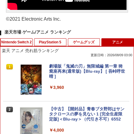
©2021 Electronic Arts Inc.
楽天市場 ゲーム/アニメ ランキング
Nintendo Switch 2
PlayStation 5
ゲームグッズ
アニメ
楽天 アニメ 売れ筋ランキング
更新日時：2026/08/09 03:00
【7週連続1位】inklink公式 Switch / Sw
鬼エイム 指サック ゲーム スマホ ゲーミ
劇場版「鬼滅の刃」無限城編 第一章 猗
1
1
1
itch2 コントローラー 最新モデル 最新フ
ング FPS 音ゲー 荒野行動 PUBG Apex
窩座再来(通常版)【Blu-ray】 [ 吾峠呼世
ァームウェア プロコン プロコン2 プロコ
CoD 高感度 銀繊維 手汗対策 鬼サック 6
晴 ]
ントローラー スイッチ2 スイッチ Switc
個入り
h コントローラー ワイヤレスコントロー
￥3,960
ラー 連射機能 ワイヤレス switch2コン
￥1,280
トローラ Switch2コントローラー
￥2,960
【中古】【開封品】青春ブタ野郎はサン
2
【中古】 ドラゴンボール Sparking！
タクロースの夢を見ない 1 [完全生産限
2
ZERO／PS5
定版]＜Blu-ray＞（代引き不可）6552
Switch2用 温度モニターファン
￥2,783
￥4,000
2