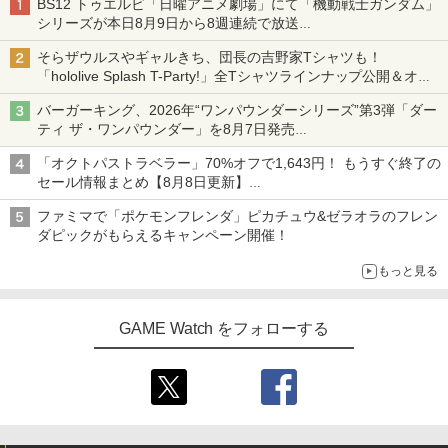
BS12 トゥエルビ「日曜アニメ劇場」にて「機動戦士ガンダム」
シリーズが本日8月9日から8週連続で放送
初回は「機動戦士ガンダム【HDリマスター版】」
そらザウルスやギャルきち、団長の吉野家Tシャツも！
「hololive Splash T-Party!」全Tシャツラインナップ公開＆オン
ライン販売開始
バーガーキング、2026年“ワンパウンダーシリーズ”第3弾「ダー
ティ ザ・ワンパウンダー」を8月7日発売
「特製ガーリックマヨソース」を使用した超大型チーズバーガー
「オクトパストラベラー」70%オフで1,643円！ もうすぐ終了の
セール情報まとめ【8月8日更新】
ニンテンドーeショップでは「大神 絶景版」が67%オフで990円
ファミマで「ポケモンフレンダ」ピカチュウ&ゼラオラのフレン
ダピックがもらえるキャンペーン開催！
もっと見る
GAME Watch をフォローする