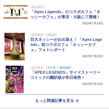
￥10,737
￥14,141
エンタメ
『映画 ラブライブ！蓮ノ空女学院スクー
5
「Apex Legends」のコラボカフェ「ネ
ルアイドルクラブ Bloom Garden Part
ッシーカフェ」が東京・大阪にて開催！
y』Blu-ray（特装限定版）
2022年7月19日
￥8,589
エンタメ
グルメ
巨大ネッシーがお出迎え！ 「Apex Lege
nds」初コラボカフェ「ネッシーカフ
ェ」フォトレポート
2022年7月22日
エンタメ
マンガ
本日発売
「APEX LEGENDS」サイドストーリー
コミックの翻訳版が本日発売！
2022年7月14日
もっと関連記事を見る