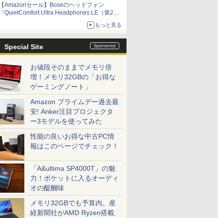
【Amazonセール】Boseのヘッドフォン
「QuietComfort Ultra Headphones LE（第2世
代）」などお買い得価格で登場
もっと見る
イマーシブオーディオで臨場感ある音楽体験が
楽しめる
Special Site
お値段そのままでメモリ倍
増！メモリ32GBの「お得な
ゲーミングノート」
Amazon プライムデー過去最
安! Anker注目プロジェクタ
ー3モデルを使ってみた
性能の良いお得な中古PC情
報はこのページでチェック！
「A&ultima SP4000T」の魅
力！ポケットに入るオーディ
オの醍醐味
メモリ32GBでも予算内。産
経新聞社がAMD Ryzen搭載