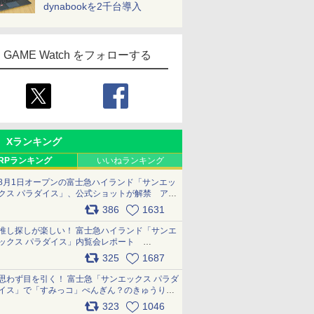
dynabookを2千台導入
GAME Watch をフォローする
Xランキング
RPランキング
いいねランキング
8月1日オープンの富士急ハイランド「サンエッ
クス パラダイス」、公式ショットが解禁 アト
ラクション、メニュー、グッズ写真を一覧で紹
386
1631
介 pic.x.com/bDYkq8oRFu
推し探しが楽しい！ 富士急ハイランド「サンエ
ックス パラダイス」内覧会レポート
pic.x.com/p718c0QB0k
325
1687
思わず目を引く！ 富士急「サンエックス パラダ
イス」で「すみっコ」ぺんぎん？のきゅうりド
ッグを食べてみた イラストそのままのメニュ
323
1046
ー化に挑戦。これが意外にもおいしい