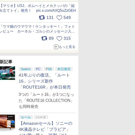
pic.x.com/Kgl04hZaeg
【マリオ】USJ、ボムヘイとメカクッパの「組
み立てトイ」発売！ pic.x.com/AXQ5uZzGEH
131
549
「ウマ娘のウマウマ！ケンタッキー！」フォト
レビュー カーネル・ゴルシのメッセージ入り
パッケージや描き下ろしトレカなどが登場
89
315
pic.x.com/PjnkR9vkXl
もっと見る
新記事
Switch
PC
PS5
本日発売
41年ぶりの復活。「ルート
16」シリーズ新作
「ROUTE16R」が本日発売
3つの「ルート16」が1つになっ
た「ROUTE16 COLLECTION」
も同時発売
セール
ハード
【Amazonセール】ソニーの
4K液晶テレビ「ブラビア」