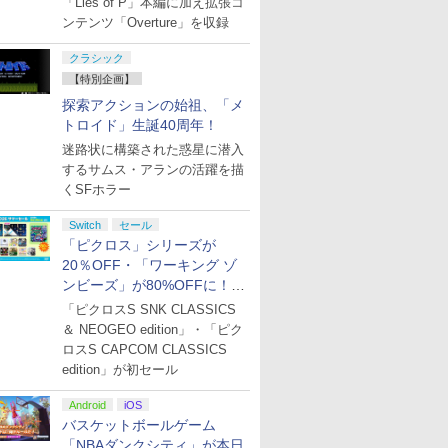
「Lies of P」本編に加え拡張コ
ンテンツ「Overture」を収録
クラシック
【特別企画】
探索アクションの始祖、「メ
トロイド」生誕40周年！
迷路状に構築された惑星に潜入
するサムス・アランの活躍を描
くSFホラー
Switch
セール
「ピクロス」シリーズが
20％OFF・「ワーキング ゾ
ンビーズ」が80%OFFに！
「ジュピターサマーセール
「ピクロスS SNK CLASSICS
2026」開催
＆ NEOGEO edition」・「ピク
ロスS CAPCOM CLASSICS
edition」が初セール
Android
iOS
バスケットボールゲーム
「NBAダンクシティ」が本日