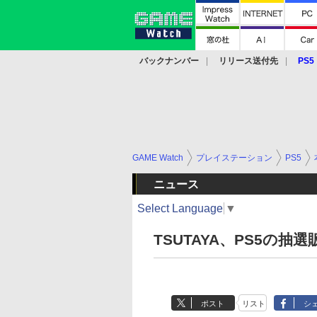
バックナンバー
リリース送付先
PS5
モバイル
eスポーツ
クラウド
PS
GAME Watch
プレイステーション
PS5
ニュース
Select Language
▼
TSUTAYA、PS5の抽
ポスト
リスト
シ