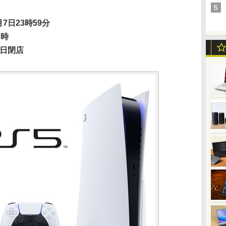
7日23時59分
7時
0日閉店