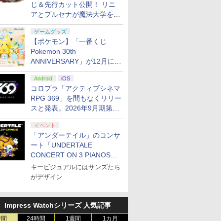
じ＆先行カット公開！ リニ
アとプルセナが魔法大学を卒
業
ゲームグッズ
【ポケモン】「一番くじ
Pokemon 30th
ANNIVERSARY」が12月に再
販決定！ ピカチュウたちの
Android
iOS
ぬいぐるみが当たる
コロプラ「アクティブシネマ
RPG 369」を間もなくリリー
スと発表。2026年9月期第3
四半期決算にて
イベント
「アンダーテイル」のコンサ
ート「UNDERTALE
CONCERT ON 3 PIANOS」
のチケット情報が公開
キービジュアルにはサンズたち
がデザイン
Impress Watchシリーズ 人気記事
時間
24時間
1週間
1カ月