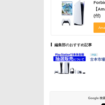
Forb
【Am
(付)
編集部のおすすめ記事
PS5
古本市場
Google