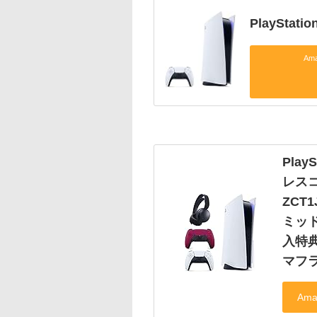
PlayStat
Am
Play
レスコ
ZCT
ミッド
入特典
マフ