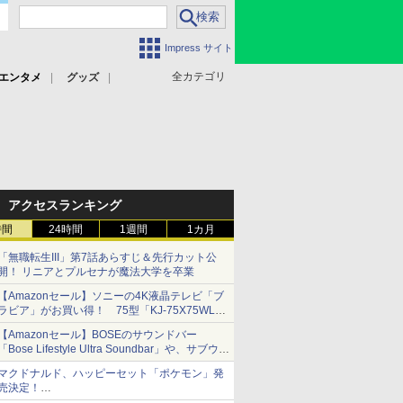
Impress サイト
全カテゴリ
エンタメ
グッズ
アクセスランキング
時間
24時間
1週間
1カ月
「無職転生III」第7話あらすじ＆先行カット公
開！ リニアとプルセナが魔法大学を卒業
【Amazonセール】ソニーの4K液晶テレビ「ブ
ラビア」がお買い得！ 75型「KJ-75X75WL」
などラインナップ
【Amazonセール】BOSEのサウンドバー
「Bose Lifestyle Ultra Soundbar」や、サブウー
ファー「Bose Lifestyle Ultra Subwoofer」など
マクドナルド、ハッピーセット「ポケモン」発
お買い得！
売決定！
ポケモン30周年記念で30匹が大集合