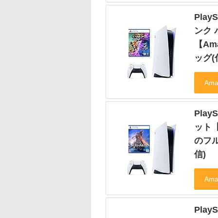
Play
ンク 
【Am
ッグ(
PlayS
ット【
のフ
信)
PlayS