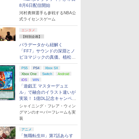
8月6日配信開始
河村勇輝選手も参戦するNBA公
式ライセンスゲーム
エンタメ
【特別企画】
パラデータから紐解く
「FF7」サウンドの深淵とノ
ビヨマジックの真価。植松伸
夫氏による「ff vol.7」一挙レ
PS5
PS4
Xbox SX
ポート
Xbox One
Switch
Android
iOS
WIN
「遊戯王 マスターデュエ
ル」で融合のイラスト違いが
実装！ 1億DL記念キャンペー
ン開催
シャイニング・フレア・ウィン
グマンのオーバーフレームも実
装
アニメ
「無職転生III」第7話あらす