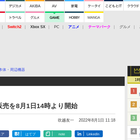
Switch2
Xbox SX
PC
アニメ
テーマパーク
グルメ
 Vita
3DS
アーケード
VR
本体・周辺機器
1
選販売を8月1日14時より開始
吹越友一
2022年8月1日 11:18
ェア
はてブ
note
LinkedIn