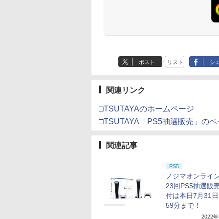
ポスト
リスト
シ
関連リンク
□TSUTAYAのホームページ
□TSUTAYA「PS5抽選販売」の
関連記事
PS5
ノジマオンライ
23回PS5抽選販
付は本日7月31日
59分まで！
2022