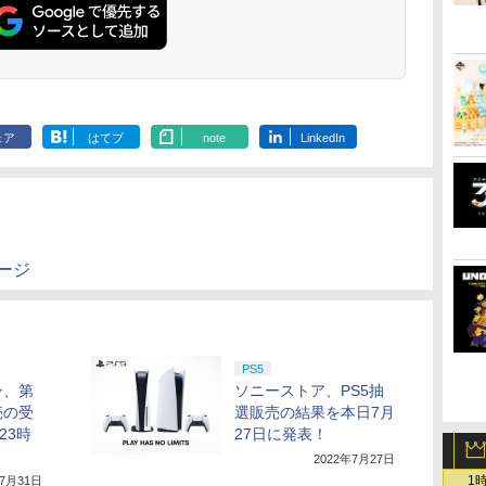
ェア
はてブ
note
LinkedIn
ページ
PS5
ン、第
ソニーストア、PS5抽
売の受
選販売の結果を本日7月
23時
27日に発表！
2022年7月27日
1
年7月31日