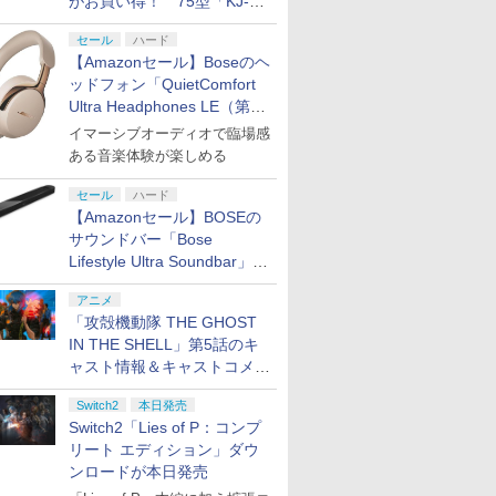
がお買い得！ 75型「KJ-
75X75WL」などラインナッ
セール
ハード
プ
【Amazonセール】Boseのヘ
ッドフォン「QuietComfort
Ultra Headphones LE（第2
世代）」などお買い得価格で
イマーシブオーディオで臨場感
登場
ある音楽体験が楽しめる
セール
ハード
【Amazonセール】BOSEの
サウンドバー「Bose
Lifestyle Ultra Soundbar」
や、サブウーファー「Bose
アニメ
Lifestyle Ultra Subwoofer」
「攻殻機動隊 THE GHOST
などお買い得！
IN THE SHELL」第5話のキ
ャスト情報＆キャストコメン
ト、エンドカードを公開！
Switch2
本日発売
Switch2「Lies of P：コンプ
リート エディション」ダウ
ンロードが本日発売