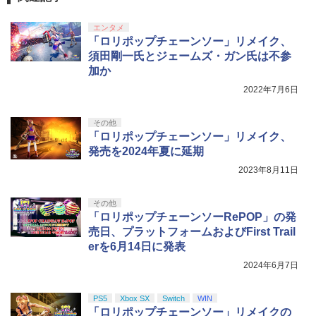
￥2,618
す。
￥9,000
￥10,737
エンタメ
劇場版「鬼滅の刃」無限城編 第一章 猗
4
￥3,300
SteamDeck用 本体分解工具セット ネ
5
「ロリポップチェーンソー」リメイク、
【中古】【Blu−ray】輪るピングドラ
5
窩座再来 完全生産限定版 [Blu-ray]
ジ・工具9点 ネジ8本セット
ム 5 特典CD・解説書・特集本・ポス
須田剛一氏とジェームズ・ガン氏は不参
【純正品】Xbox ワイヤレス コントロー
ニンテンドープリペイド番号 5000円|オ
5
トカード3枚付 / 幾原邦彦【監督】
5
￥8,698
加か
【純正品】DualSense ワイヤレスコン
ラー (カーボンブラック)
￥1,180
ンラインコード版
5
トローラー(CFI-ZCT2J)
ソニー・インタラクティブエンタテイン
2022年7月6日
5
￥660
メント 【PS5】Marvel’s Spider-Man 2
￥8,020
￥5,000
通常版 [ECJS-00035 PS5 マーベルス
￥10,737
パイダーマン2 ツウジョウ]【MARVELC
その他
【Amazon.co.jp限定】劇場版モノノ怪
5
orner】
「ロリポップチェーンソー」リメイク、
第三章 蛇神 (オリジナル特典:オリジナル
発売を2024年夏に延期
巾着＋メーカー特典:【坤と離】二振りの
￥3,980
剣、十翼より来たる！スタジオ描き下ろ
2023年8月11日
しイラストボード付) [DVD]
その他
￥8,800
「ロリポップチェーンソーRePOP」の発
売日、プラットフォームおよびFirst Trail
erを6月14日に発表
2024年6月7日
PS5
Xbox SX
Switch
WIN
「ロリポップチェーンソー」リメイクの