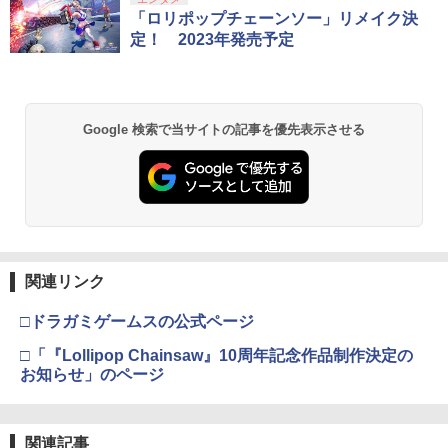
スプラトゥーン レイダース|オンライン
PlayStation 5 デジタル・エディション
【純正品】Xbox ワイヤレス コントロー
【Amazon.co.jp限定】劇場版モノノ怪
1
1
1
1
￥1,680
￥330
コード版
日本語専用 Console Language: Japan
ラー + USB-C® ケーブル
第三章 蛇神 (Amazon.co.jp限定オリジ
「ロリポップチェーンソー」リメイク決
ese only (CFI-2200B01)
ナル三方背収納ケース付きコレクション)
定！ 2023年発売予定
(オリジナル特典:オリジナル巾着＋メー
￥5,832
￥8,300
カー特典:【坤と離】二振りの剣、十翼よ
￥55,000
【中古】ルイージマンション2
【8/4-11 当店P5倍!&マラソン!】PS5 縦
【中古】【Blu−ray】輪るピングドラ
2
2
2
り来たる！スタジオ描き下ろしイラスト
置き スタンド 転倒防止 地震対策 傷付き
ム 4 特典CD・解説書・特集本・ポス
ボード付) [Blu-ray]
防止 放熱改善 簡単取り付け Ps5 Slim/P
トカード3枚付 / 幾原邦彦【監督】
￥468
Xbox プリペイドカード 5,000円 デジタ
s5 Pro/Ps5 対応 プレイステーション5 P
2
Google 検索で当サイトの記事を優先表示させる
￥10,780
スプラトゥーン レイダース -Switch2
Beast of Reincarnation -PS5 【特典】
ルコード 【旧 Xbox ギフトカード】 [オ
2
layStation 5
2
￥330
プロダクトコード 封入
ンラインコード]
￥6,455
￥1,698
￥7,286
￥5,000
劇場版「鬼滅の刃」無限城編 第一章 猗
2
【中古】乙女的恋革命★ラブレボ!!
3
【中古】【Blu－ray】輪るピングドラ
3
窩座再来 通常版 [Blu-ray]
ム 3 特典CD・解説書・特集本・ポス
￥605
【中古】PS5 Demon’s Souls
トカード3枚付 / 幾原邦彦【監督】
3
￥3,964
【純正品】Xbox ワイヤレス コントロー
3
関連リンク
Nintendo Switch 2(日本語・国内専用)
【純正品】ディスクドライブ(CFI-ZDD1
3
ラー (ロボット ホワイト)
3
￥3,103
￥385
J) PlayStation 5
￥55,871
□ドラガミゲームスの公式ページ
￥7,681
￥11,849
劇場版「鬼滅の刃」無限城編 第一章 猗
□「『Lollipop Chainsaw』10周年記念作品制作決定の
3
【即日出荷】ゲーム用アナログスティッ
4
【中古】【Blu－ray】輪るピングドラ
4
窩座再来 通常版 [DVD]
お知らせ」のページ
クカバー すやすや コリラックマ アロー
ム 2 特典CD・解説書・特集本・ポス
ン ALG-NS2CAKKZZ
【SALE・大幅値下げ・新品・未開封
【純正品】Xbox 充電式バッテリー + US
トカード3枚付 / 幾原邦彦【監督】
4
4
￥3,523
【純正品】DualSense ワイヤレスコン
品】三國志8 REMAKE PS5 【ポスト投
B-C ケーブル
ニンテンドープリペイド番号 9000円|オ
4
4
トローラー ミッドナイト ブラック(CFI-
￥972
函】 ※早期購入なし ※セール品のた
ンラインコード版
￥660
関連記事
ZCT2J01)
め、返品及び製品保証の対象外となりま