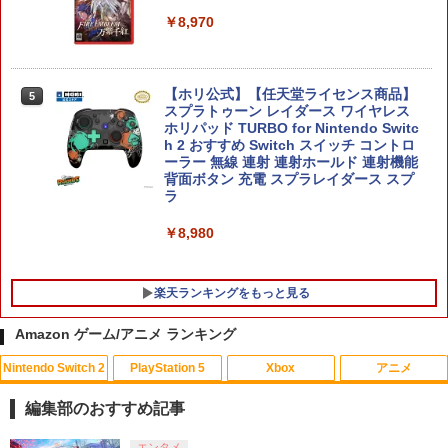
￥8,970
【ホリ公式】【任天堂ライセンス商品】
5
スプラトゥーン レイダース ワイヤレス
ホリパッド TURBO for Nintendo Switc
h 2 おすすめ Switch スイッチ コントロ
ーラー 無線 連射 連射ホールド 連射機能
背面ボタン 充電 スプラレイダース スプ
ラ
￥8,980
楽天ランキングをもっと見る
Amazon ゲーム/アニメ ランキング
Nintendo Switch 2
PlayStation 5
Xbox
アニメ
エレコム PlayStation Portal リモートプ
【中古】ニード・フォー・スピード アン
【中古】【Blu−ray】輪るピングドラ
1
1
1
レーヤー専用 液晶ガラスフィルム/スー
ダーカバー
ム 1 特典CD・解説書・特集本・ポス
編集部のおすすめ記事
パーAR/高透明 [GM-P5P23FLGAR]
トカード3枚付 / 幾原邦彦【監督】
￥465
エンタメ