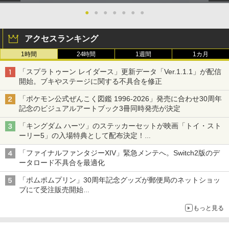
●
●
●
●
●
●
●
アクセスランキング
1時間
24時間
1週間
1カ月
「スプラトゥーン レイダース」更新データ「Ver.1.1.1」が配信
開始。ブキやステージに関する不具合を修正
「ポケモン公式ぜんこく図鑑 1996-2026」発売に合わせ30周年
記念のビジュアルアートブック3冊同時発売が決定
「キングダム ハーツ」のステッカーセットが映画「トイ・スト
ーリー5」の入場特典として配布決定！
本日8月7日より先着・数量限定で配布
「ファイナルファンタジーXIV」緊急メンテへ。Switch2版のデ
ータロード不具合を最適化
「ポムポムプリン」30周年記念グッズが郵便局のネットショッ
プにて受注販売開始
「おもちもちもちクッション」など今年だけの限定商品が登場
もっと見る