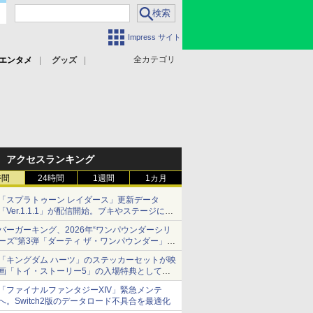
Impress サイト
全カテゴリ
エンタメ
グッズ
アクセスランキング
時間
24時間
1週間
1カ月
「スプラトゥーン レイダース」更新データ
「Ver.1.1.1」が配信開始。ブキやステージに関
する不具合を修正
バーガーキング、2026年“ワンパウンダーシリ
ーズ”第3弾「ダーティ ザ・ワンパウンダー」を
8月7日発売
「キングダム ハーツ」のステッカーセットが映
「特製ガーリックマヨソース」を使用した超大
画「トイ・ストーリー5」の入場特典として配
型チーズバーガー
布決定！
「ファイナルファンタジーXIV」緊急メンテ
本日8月7日より先着・数量限定で配布
へ。Switch2版のデータロード不具合を最適化