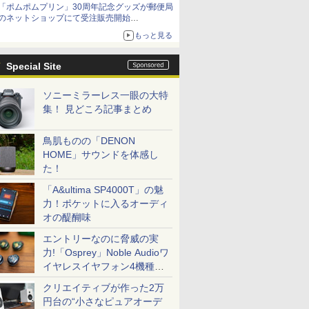
「ポムポムプリン」30周年記念グッズが郵便局
のネットショップにて受注販売開始
「おもちもちもちクッション」など今年だけの
もっと見る
限定商品が登場
Special Site
ソニーミラーレス一眼の大特
集！ 見どころ記事まとめ
鳥肌ものの「DENON
HOME」サウンドを体感し
た！
「A&ultima SP4000T」の魅
力！ポケットに入るオーディ
オの醍醐味
エントリーなのに脅威の実
力!「Osprey」Noble Audioワ
イヤレスイヤフォン4機種を
一気に聴く
クリエイティブが作った2万
円台の“小さなピュアオーデ