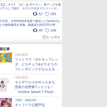
【ぽこポケ】「ぽこ あ ポケモン」新グッズを撮
り下ろしで紹介 カラビナ付きマスコットやス
クエアポーチが仲間入り
52
283
pic.x.com/XmVAgBxaW5
任天堂、令和8年熊本地震で被災したSwitch2な
どの無償修理を実施。義援金5,000万円の寄付
も発表 pic.x.com/BAYsMfUfUC
49
106
もっと見る
新記事
エンタメ
ファミマで「ポケモンフレン
ダ」ピカチュウ&ゼラオラの
フレンダピックがもらえるキ
ャンペーン開催！
エンタメ
そらザウルスやギャルきち、
団長の吉野家Tシャツも！
「hololive Splash T-Party!」
全Tシャツラインナップ公開
PS5
Xbox SX
＆オンライン販売開始
ネトフリで公開予定