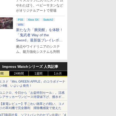
アイスカップに入ったスライム
やわたぼう、ベビーサタンなど
がオリジナルアートで登場
PS5
Xbox SX
Switch2
WIN
新たな力「腕覚醒」を体験！
「鬼武者 Way of the
Sword」最新版プレイレポー
ト
拠点やワイドリニアのシステ
ム、能力強化システムも判明
Impress Watchシリーズ 人気記事
時間
24時間
1週間
1カ月
ミスド「Mrs. GREEN APPLE」のコラボドーナ
ツ4種、いよいよ発売！
ユニクロ、今日から「お盆特別セール」。涼感
シアサッカーワンピース待望値下げ、撥水ギア
ショーツは1990円に
【家電レビュー】手ごわい雑草との戦い、コメ
リの草刈機で完全勝利 掃除機感覚で使えた
NTT島田社長、ソフトバンクのセブン出資に「d