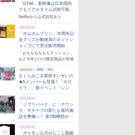
「GTA6」新映像は日本国内
でもリアルタイム試聴可能。
しかも日本語字幕付き
Netflixから公式回答あり
エンタメ
「ポムポムプリン」30周年記
念グッズが郵便局のネットシ
ョップにて受注販売開始
「おもちもちもちクッション」
など今年だけの限定商品が登場
Android
iOS
PC
さくらみこ＆星街すいせいの
★5メンバーも登場！「ホロ
ドリ」、新イベント「シンク
ロする夏のスパークル」がス
エンタメ
タート
「ジブリパーク」に「ナウシ
カ」モチーフの新たな屋内施
設を整備へ！ 第3期構想が公
開
エンタメ
「ポケモン公式ぜんこく図鑑