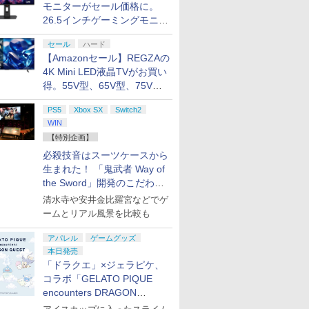
モニターがセール価格に。
26.5インチゲーミングモニタ
ー「ROG Strix OLED
セール
ハード
XG27ACDMS」限定モデルも
【Amazonセール】REGZAの
お買い得
4K Mini LED液晶TVがお買い
得。55V型、65V型、75V型
の2026年モデルがラインナ
PS5
Xbox SX
Switch2
ップ
WIN
【特別企画】
必殺技音はスーツケースから
生まれた！ 「鬼武者 Way of
the Sword」開発のこだわり
を目撃！
清水寺や安井金比羅宮などでゲ
ームとリアル風景を比較も
アパレル
ゲームグッズ
本日発売
「ドラクエ」×ジェラピケ、
コラボ「GELATO PIQUE
encounters DRAGON
QUEST」第2弾が本日発売