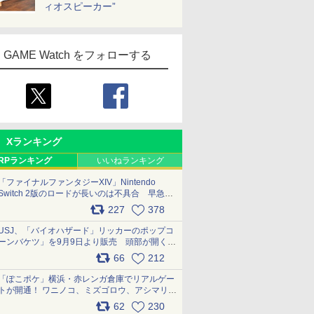
ィオスピーカー”
GAME Watch をフォローする
Xランキング
RPランキング
いいねランキング
「ファイナルファンタジーXIV」Nintendo
Switch 2版のロードが長いのは不具合 早急に
アップデートできるよう対応中
227
378
pic.x.com/s9S3nRCAGa
USJ、「バイオハザード」リッカーのポップコ
ーンバケツ」を9月9日より販売 頭部が開く仕
組み。味は恐怖を堪のう「味噌フレーバー」
66
212
pic.x.com/81MuXGahVM
「ぽこポケ」横浜・赤レンガ倉庫でリアルゲー
トが開通！ ワニノコ、ミズゴロウ、アシマリ登
場シーンをレポート pic.x.com/LDgEByVl6D
62
230