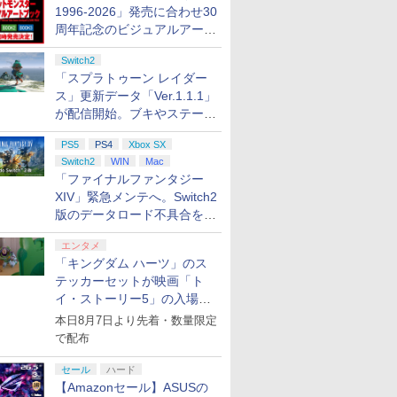
1996-2026」発売に合わせ30
周年記念のビジュアルアート
ブック3冊同時発売が決定
Switch2
「スプラトゥーン レイダー
ス」更新データ「Ver.1.1.1」
が配信開始。ブキやステージ
に関する不具合を修正
PS5
PS4
Xbox SX
Switch2
WIN
Mac
「ファイナルファンタジー
XIV」緊急メンテへ。Switch2
版のデータロード不具合を最
適化
エンタメ
「キングダム ハーツ」のス
テッカーセットが映画「ト
イ・ストーリー5」の入場特
典として配布決定！
本日8月7日より先着・数量限定
で配布
セール
ハード
【Amazonセール】ASUSの