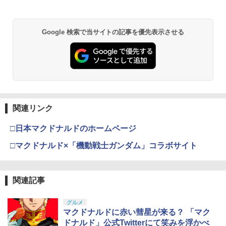
ソニー・インタラクティブエンタテイン
GO-TCHA / オートキャッチ 2/ Reviver
ヤー・アンド・アッシュ [DVDのみ]
2
メント 【PS5】Ghost of Yotei 通常版
Dia用充電ケーブル ゴッチャ Datel ポケ
【純正品】Xbox ワイヤレス コントロー
[ECJS-00050 PS5 ゴ-スト オブ ヨウテ
ットオートキャッチ Pocket auto catch
2
￥2,980
Nintendo Switch 2(日本語・国内専用)
劇場版「鬼滅の刃」無限城編 第一章 猗
Beast of Reincarnation -PS5 【特典】
ラー (ロボット ホワイト)
2
2
イ ツウジョウ]
Gotcha Pokemon Go プラス Plus 自動
2
Google 検索で当サイトの記事を優先表示させる
窩座再来 通常版 [DVD]
プロダクトコード 封入
化 ゴプラ ガッチャ 【充電ケーブルのみ
￥56,068
の販売です】
￥7,681
￥7,570
￥3,523
￥7,286
￥1,000
タカラトミー(TAKARA TOMY) パウ・パ
3
トロール ベーシックビークル ラブル ビ
ッグパワートラック
【純正品】Xbox ワイヤレス コントロー
【特典】Marvel’s Wolverine(【早期購
3
3
ラー (カーボンブラック)
入封入特典】DLC)
スプラトゥーン レイダース -Switch2
3
【Amazon.co.jp限定】劇場版モノノ怪
【純正品】ディスクドライブ(CFI-ZDD1
3
3
日本製 スティック 保護リング シリコン
￥3,043
3
第三章 蛇神 (Amazon.co.jp限定オリジ
J) PlayStation 5
関連リンク
リング Switchプロコン xbox PS4 PS5
￥8,020
￥7,620
￥6,445
ナル三方背収納ケース付きコレクション)
DualSense steam deck ROG Ally X ms
(オリジナル特典:オリジナル巾着＋メー
￥11,849
i claw AYANEO GPD onexplayer Legio
□日本マクドナルドのホームページ
カー特典:【坤と離】二振りの剣、十翼よ
n Go アクセサリー コントローラー 粉吹
パプリカ【Blu-ray】 [ 筒井康隆 ]
4
り来たる！スタジオ描き下ろしイラスト
き 削れ防止 国産 リング10個入り ※アソ
□マクドナルド×「機動戦士ガンダム」コラボサイト
【純正品】Xbox 充電式バッテリー + US
4
ボード付) [Blu-ray]
ートは各色4個で合計12個 Axisiz製
【新品】 Microsoft Flight Simulator 20
B-C ケーブル
￥3,954
4
【純正品】DualSense ワイヤレスコン
24 PS5 PlayStation 5 Flight Simulator
ニンテンドープリペイド番号 9000円|オ
4
4
￥10,780
￥699
トローラー ミッドナイト ブラック(CFI-
フライトシミュレーター Microsoft
ンラインコード版
￥2,618
ZCT2J01)
関連記事
￥8,200
￥9,000
￥10,737
グルメ
劇場版「鬼滅の刃」無限城編 第一章 猗
4
限定クーポンあり Switch2 ケース 即納
東京ゴッドファーザーズ【Blu-ray】 [ 江
4
5
マクドナルドに赤い彗星が来る？ 「マク
窩座再来 完全生産限定版 [Blu-ray]
パステルカラー かわいい Nintendo スイ
守徹 ]
【国内正規品】Thrustmaster スラスト
5
ドナルド」公式Twitterにて笑みを浮かべ
ッチ2 対応 スイッチ スイッチツー ニン