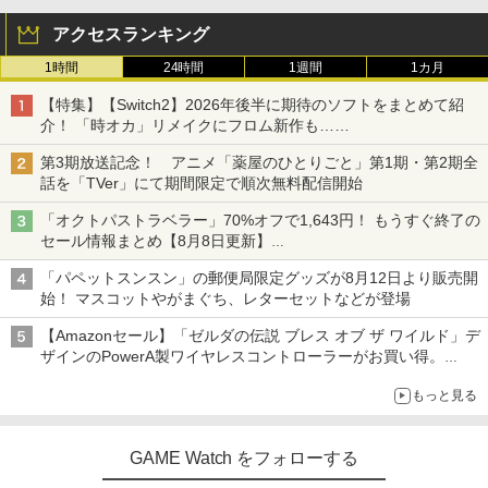
アクセスランキング
1時間
24時間
1週間
1カ月
【特集】【Switch2】2026年後半に期待のソフトをまとめて紹
介！ 「時オカ」リメイクにフロム新作も……
第3期放送記念！ アニメ「薬屋のひとりごと」第1期・第2期全
話を「TVer」にて期間限定で順次無料配信開始
「オクトパストラベラー」70%オフで1,643円！ もうすぐ終了の
セール情報まとめ【8月8日更新】
ニンテンドーeショップでは「大神 絶景版」が67%オフで990円
「パペットスンスン」の郵便局限定グッズが8月12日より販売開
始！ マスコットやがまぐち、レターセットなどが登場
【Amazonセール】「ゼルダの伝説 ブレス オブ ザ ワイルド」デ
ザインのPowerA製ワイヤレスコントローラーがお買い得。
Switch2でも使用可能
もっと見る
GAME Watch をフォローする