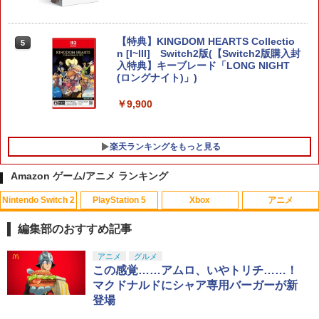
【特典】KINGDOM HEARTS Collectio
5
n [I~III] Switch2版(【Switch2版購入封
入特典】キーブレード「LONG NIGHT
(ロングナイト)」)
￥9,900
楽天ランキングをもっと見る
Amazon ゲーム/アニメ ランキング
Nintendo Switch 2
PlayStation 5
Xbox
アニメ
【楽天ブックス限定特典+特典】空の軌
レトロミニゲームキーホルダー 単品販売
劇場版名探偵コナン『旋律の楽譜（フル
1
1
1
跡 the 2nd PS5版(DLCチラシ：NEOブ
※色指定可 カラー全6種 (赤・青・黄・
スコア）』(新価格版Blu-ray)【Blu-ra
編集部のおすすめ記事
レイサー・アガット+【早期購入外付特
緑・黒・白) レトロゲーム 雑貨 [ 新品 ]
y】 [ 高山みなみ ]
典】DLCチラシ)
スプラトゥーン レイダース|オンライン
PlayStation 5 デジタル・エディション
【純正品】Xbox ワイヤレス コントロー
劇場版「鬼滅の刃」無限城編 第一章 猗
アニメ
グルメ
1
1
1
1
￥480
￥2,640
コード版
日本語専用 Console Language: Japan
ラー + USB-C® ケーブル
窩座再来 通常版 [Blu-ray]
この感覚……アムロ、いやトリチ……！
￥7,480
ese only (CFI-2200B01)
マクドナルドにシャア専用バーガーが新
￥5,832
￥8,300
￥3,982
登場
￥55,000
ポケモンGO ポケットオートキャッチ /
【中古】【未使用品】アバター：ファイ
2
2