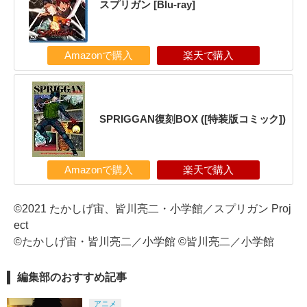
スプリガン [Blu-ray]
Amazonで購入
楽天で購入
SPRIGGAN復刻BOX ([特装版コミック])
Amazonで購入
楽天で購入
©2021 たかしげ宙、皆川亮二・小学館／スプリガン Proj
ect
©たかしげ宙・皆川亮二／小学館 ©皆川亮二／小学館
編集部のおすすめ記事
アニメ