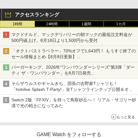
アクセスランキング
1時間
24時間
1週間
1カ月
マクドナルド、マックデリバリーの朝マックの最低注文料金が
500円値上げ。8月18日より1,500円から受付
「オクトパストラベラー」70%オフで1,643円！ もうすぐ終了の
セール情報まとめ【8月8日更新】
ニンテンドーeショップでは「大神 絶景版」が67%オフで990円
バーガーキング、2026年“ワンパウンダーシリーズ”第3弾「ダー
ティ ザ・ワンパウンダー」を8月7日発売
「特製ガーリックマヨソース」を使用した超大型チーズバーガー
そらザウルスやギャルきち、団長の吉野家Tシャツも！
「hololive Splash T-Party!」全Tシャツラインナップ公開＆オン
ライン販売開始
Switch 2版「FFXIV」を持って鳥取砂丘へ！ リアル・サゴリー砂
漠で光の戦士になってみた
もっと見る
GAME Watch をフォローする