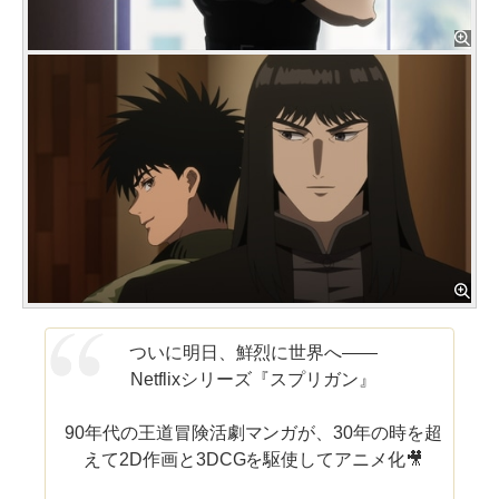
ついに明日、鮮烈に世界へ——
Netflixシリーズ『スプリガン』
90年代の王道冒険活劇マンガが、30年の時を超
えて2D作画と3DCGを駆使してアニメ化🎥