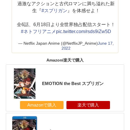
過激なアクションと古代ロマンに満ち溢れた新
生『
#スプリガン
』を体感せよ！
全6話、6月18日より全世界独占配信スタート！
#ネトフリアニメ
pic.twitter.com/rsds9iZw5D
— Netflix Japan Anime (@NetflixJP_Anime)
June 17,
2022
Amazon/楽天で購入
EMOTION the Best スプリガン
Amazonで購入
楽天で購入