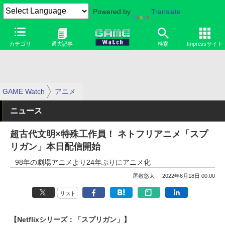
Powered by
Translate
カテゴリ
過去記事
検索
Impressサイト
GAME Watch
アニメ
ニュース
超古代文明×特殊工作員！ ネトフリアニメ「スプ
リガン」本日配信開始
98年の劇場アニメより24年ぶりにアニメ化
屋敷悠太
2022年6月18日 00:00
リスト
【Netflixシリーズ：「スプリガン」】