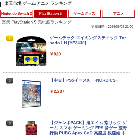
楽天市場 ゲーム/アニメ ランキング
Nintendo Switch 2
PlayStation 5
ゲームグッズ
アニメ
楽天 PlayStation 5 売れ筋ランキング
更新日時：2026/08/08 21:00
【ダイヤ・プラチナ会員様限定！エント
ゲームテック エイミングスティック Tor
1
1
リーでポイント10倍！】【メール便発
nado LH [YF2430]
送】【新品】任天堂 Nintendo Switch 2
ゲームソフト スプラトゥーン レイダー
￥820
ス
￥6,750
【中古】PS5イースX −NORDICS−
2
【当店独自で＋P10倍★要エントリー】
￥2,237
2
【中古】[Switch2] ぽこ あ ポケモン(20
260305)
￥6,880
【ジャンボPACK】鬼エイム 指サック ゲ
3
ーム スマホ ゲーミング FPS 音ゲー 荒野
行動 PUBG Apex CoD 高感度 銀繊維 手
【特典】デジモンストーリー タイムスト
3