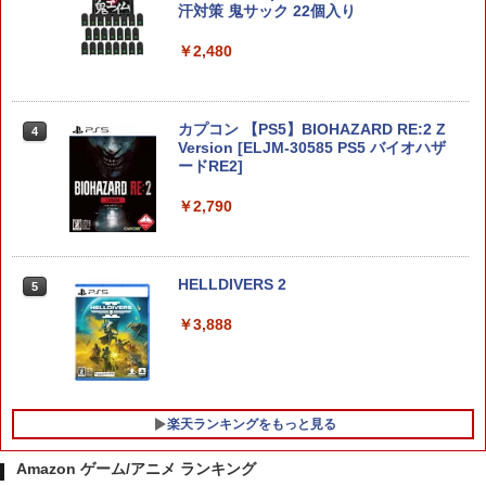
汗対策 鬼サック 22個入り
レンジャー Switch2版(【早期購入封入
特典】プレオーダーパック＋「デジモン
￥2,480
カードゲーム」プレイアブルカード)
￥6,943
カプコン 【PS5】BIOHAZARD RE:2 Z
4
Version [ELJM-30585 PS5 バイオハザ
ードRE2]
コナミデジタルエンタテインメント 【S
4
witch】パワフルプロ野球2026-2027 [H
￥2,790
AC-P-BQPYA NSW パワフルプロヤキュ
ウ 2026-2027]
￥7,620
HELLDIVERS 2
5
￥3,888
【ダイヤ・プラチナ会員様限定！エント
5
リーでポイント10倍！】【メール便発
送】【新品】Nintendo Switch 2 ゲーム
ソフト ぽこ あ ポケモン POT-P-AAB5A
楽天ランキングをもっと見る
￥8,100
Amazon ゲーム/アニメ ランキング