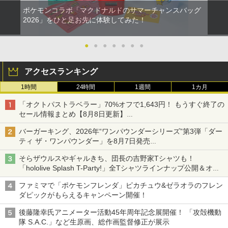
ポケモンコラボ「マクドナルドのサマーチャンスバッグ
2026」をひと足お先に体験してみた！
●
●
●
●
●
●
●
アクセスランキング
1時間
24時間
1週間
1カ月
「オクトパストラベラー」70%オフで1,643円！ もうすぐ終了の
セール情報まとめ【8月8日更新】
ニンテンドーeショップでは「大神 絶景版」が67%オフで990円
バーガーキング、2026年“ワンパウンダーシリーズ”第3弾「ダー
ティ ザ・ワンパウンダー」を8月7日発売
「特製ガーリックマヨソース」を使用した超大型チーズバーガー
そらザウルスやギャルきち、団長の吉野家Tシャツも！
「hololive Splash T-Party!」全Tシャツラインナップ公開＆オン
ライン販売開始
ファミマで「ポケモンフレンダ」ピカチュウ&ゼラオラのフレン
ダピックがもらえるキャンペーン開催！
後藤隆幸氏アニメーター活動45年周年記念展開催！ 「攻殻機動
隊 S.A.C.」など生原画、総作画監督修正が展示