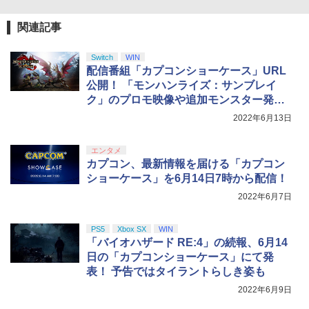
カー特典:【坤と離】二振りの剣、十翼よ
WSC / EYESRAIL レトロゲーム ガーデ
4
り来たる！スタジオ描き下ろしイラスト
ィアン 【コレクター開発x国内製造】 ハ
劇場版「鬼滅の刃」無限城編 第一章 猗
【純正品】Xbox 充電式バッテリー + US
4
4
ボード付) [Blu-ray]
ード コレクションケース UVカット 透明
関連記事
窩座再来(完全生産限定版)【Blu-ray】 [
B-C ケーブル
保護 保管 クリアケース（ WSC ワンダー
吾峠呼世晴 ]
【純正品】DualSense ワイヤレスコン
ニンテンドープリペイド番号 9000円|オ
4
4
スワンカラー用 ）
￥10,780
トローラー ミッドナイト ブラック(CFI-
ンラインコード版
￥2,618
Switch
WIN
ZCT2J01)
￥8,690
配信番組「カプコンショーケース」URL
￥880
￥9,000
公開！ 「モンハンライズ：サンブレイ
￥10,737
劇場版「鬼滅の刃」無限城編 第一章 猗
ク」のプロモ映像や追加モンスター発表
4
窩座再来 完全生産限定版 [Blu-ray]
予定
【楽天ブックス限定全巻購入特典+全巻
【国内正規品】Thrustmaster スラスト
2022年6月13日
5
5
【中古】ピクミン3 デラックス -Switch
5
購入特典】Re:ゼロから始める異世界生
マスター TH8S シフター - PC、PS4、P
ニンテンドープリペイド番号 5000円|オ
5
￥8,698
活 4th season 4【Blu-ray】(オリジナル
【純正品】DualSense ワイヤレスコン
S5、PS5 Pro、Xbox One、Xbox Serie
ンラインコード版
5
￥3,984
A5キャラファイングラフ+長月達平書き
トローラー(CFI-ZCT2J)
s X|S 対応の高精度 H パターン シフター
エンタメ
下ろし小説) [ 長月達平 ]
カプコン、最新情報を届ける「カプコン
￥5,000
￥10,737
￥14,141
ショーケース」を6月14日7時から配信！
￥9,900
【Amazon.co.jp限定】劇場版モノノ怪
2022年6月7日
5
第三章 蛇神 (オリジナル特典:オリジナル
巾着＋メーカー特典:【坤と離】二振りの
PS5
Xbox SX
WIN
剣、十翼より来たる！スタジオ描き下ろ
「バイオハザード RE:4」の続報、6月14
しイラストボード付) [DVD]
日の「カプコンショーケース」にて発
￥8,800
表！ 予告ではタイラントらしき姿も
2022年6月9日