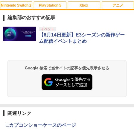
Nintendo Switch 2
PlayStation 5
Xbox
アニメ
【中古】ワールドサッカーウイニングイ
【通常版 Blu-ray/DVD】【場面写クリア
1
1
レブン10
カード3枚セット（竈門炭治郎、冨岡義
編集部のおすすめ記事
勇、猗窩座）】 劇場版「鬼滅の刃」無限
城編 第一章 猗窩座再来
￥583
スプラトゥーン レイダース|オンライン
PlayStation 5 デジタル・エディション
【純正品】Xbox ワイヤレス コントロー
劇場版「鬼滅の刃」無限城編 第一章 猗
イベント
1
1
1
1
コード版
日本語専用 Console Language: Japan
ラー + USB-C® ケーブル
窩座再来 通常版 [Blu-ray]
【6月14日更新】E3シーズンの新作ゲー
￥7,450
ese only (CFI-2200B01)
ム配信イベントまとめ
￥5,832
￥8,300
￥3,982
￥55,000
【中古】ポケットモンスター サン - 3DS
2
新劇場版銀魂 -吉原大炎上ー (完全生産限
2
定版)【Blu-ray】 [ 杉田智和 ]
￥810
【純正品】Xbox ワイヤレス コントロー
2
Google 検索で当サイトの記事を優先表示させる
スプラトゥーン レイダース -Switch2
劇場版「鬼滅の刃」無限城編 第一章 猗
Beast of Reincarnation -PS5 【特典】
ラー (ロボット ホワイト)
2
2
2
￥7,722
窩座再来 通常版 [DVD]
プロダクトコード 封入
￥6,446
￥7,681
￥3,523
￥7,286
[Switch] Pokemon Champions + スタ
3
ーターパック（ダウンロード版）※720
劇場版モノノ怪 第三章 蛇神【Blu-ray】
3
ポイントまでご利用可
[ 神谷浩史 ]
【純正品】Xbox ワイヤレス コントロー
3
ラー (カーボンブラック)
￥980
関連リンク
Nintendo Switch 2(日本語・国内専用)
【Amazon.co.jp限定】劇場版モノノ怪
【純正品】ディスクドライブ(CFI-ZDD1
3
3
3
￥7,821
第三章 蛇神 (Amazon.co.jp限定オリジ
J) PlayStation 5
￥8,020
ナル三方背収納ケース付きコレクション)
￥55,491
□カプコンショーケースのページ
(オリジナル特典:オリジナル巾着＋メー
￥11,980