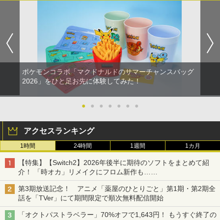
ポケモンコラボ「マクドナルドのサマーチャンスバッグ
2026」をひと足お先に体験してみた！
●
●
●
●
●
●
●
アクセスランキング
1時間
24時間
1週間
1カ月
【特集】【Switch2】2026年後半に期待のソフトをまとめて紹
介！ 「時オカ」リメイクにフロム新作も……
第3期放送記念！ アニメ「薬屋のひとりごと」第1期・第2期全
話を「TVer」にて期間限定で順次無料配信開始
「オクトパストラベラー」70%オフで1,643円！ もうすぐ終了の