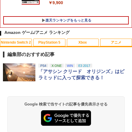
￥9,900
楽天ランキングをもっと見る
Amazon ゲーム/アニメ ランキング
Nintendo Switch 2
PlayStation 5
Xbox
アニメ
【楽天ブックス限定特典+特典】空の軌
レトロミニゲームキーホルダー 単品販売
劇場版名探偵コナン『旋律の楽譜（フル
1
1
1
跡 the 2nd PS5版(DLCチラシ：NEOブ
※色指定可 カラー全6種 (赤・青・黄・
スコア）』(新価格版Blu-ray)【Blu-ra
編集部のおすすめ記事
レイサー・アガット+【早期購入外付特
緑・黒・白) レトロゲーム 雑貨 [ 新品 ]
y】 [ 高山みなみ ]
典】DLCチラシ)
スプラトゥーン レイダース|オンライン
PlayStation 5 デジタル・エディション
【純正品】Xbox ワイヤレス コントロー
劇場版「鬼滅の刃」無限城編 第一章 猗
PS4
X ONE
WIN
E3 2017
1
1
1
1
￥480
￥2,640
コード版
日本語専用 Console Language: Japan
ラー + USB-C® ケーブル
窩座再来 通常版 [Blu-ray]
「アサシン クリード オリジンズ」はピ
￥7,480
ese only (CFI-2200B01)
ラミッドに入って探索できる！
￥5,832
￥8,300
￥3,982
￥55,000
ポケモンGO ポケットオートキャッチ /
【中古】【未使用品】アバター：ファイ
2
2
ソニー・インタラクティブエンタテイン
GO-TCHA / オートキャッチ 2/ Reviver
ヤー・アンド・アッシュ [DVDのみ]
2
メント 【PS5】Ghost of Yotei 通常版
Dia用充電ケーブル ゴッチャ Datel ポケ
【純正品】Xbox ワイヤレス コントロー
[ECJS-00050 PS5 ゴ-スト オブ ヨウテ
ットオートキャッチ Pocket auto catch
2
Google 検索で当サイトの記事を優先表示させる
￥2,980
Nintendo Switch 2(日本語・国内専用)
劇場版「鬼滅の刃」無限城編 第一章 猗
Beast of Reincarnation -PS5 【特典】
ラー (ロボット ホワイト)
2
2
イ ツウジョウ]
Gotcha Pokemon Go プラス Plus 自動
2
窩座再来 通常版 [DVD]
プロダクトコード 封入
化 ゴプラ ガッチャ 【充電ケーブルのみ
￥56,068
の販売です】
￥7,681
￥7,570
￥3,523
￥7,286
￥1,000
タカラトミー(TAKARA TOMY) パウ・パ
3