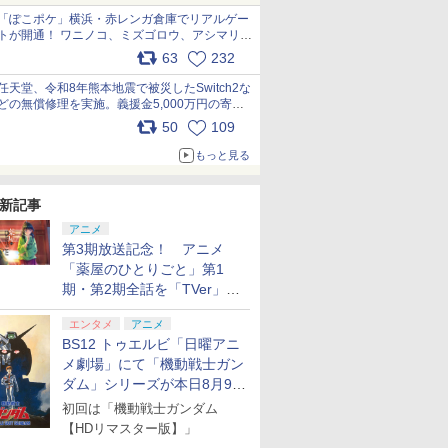
「ぽこポケ」横浜・赤レンガ倉庫でリアルゲー
トが開通！ ワニノコ、ミズゴロウ、アシマリ登
場シーンをレポート pic.x.com/LDgEByVl6D
63
232
任天堂、令和8年熊本地震で被災したSwitch2な
どの無償修理を実施。義援金5,000万円の寄付
も発表 pic.x.com/BAYsMfUfUC
50
109
もっと見る
新記事
アニメ
第3期放送記念！ アニメ
「薬屋のひとりごと」第1
期・第2期全話を「TVer」に
て期間限定で順次無料配信開
エンタメ
アニメ
始
BS12 トゥエルビ「日曜アニ
メ劇場」にて「機動戦士ガン
ダム」シリーズが本日8月9日
から8週連続で放送
初回は「機動戦士ガンダム
【HDリマスター版】」