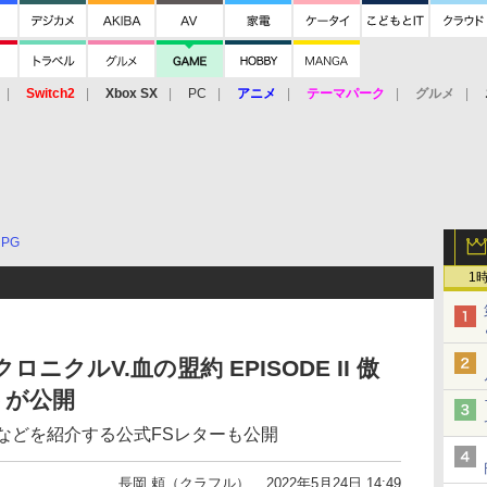
Switch2
Xbox SX
PC
アニメ
テーマパーク
グルメ
 Vita
3DS
アーケード
VR
RPG
1
ニクルV.血の盟約 EPISODE II 傲
トが公開
などを紹介する公式FSレターも公開
長岡 頼（クラフル）
2022年5月24日 14:49