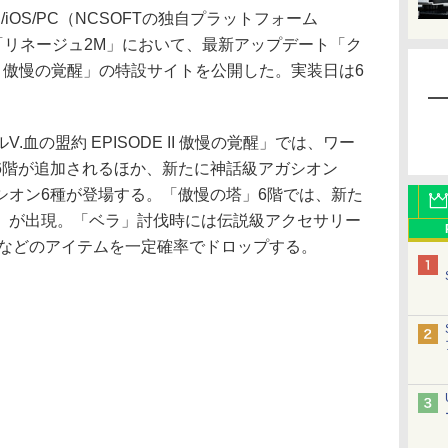
/iOS/PC（NCSOFTの独自プラットフォーム
PG「リネージュ2M」において、最新アップデート「ク
E II 傲慢の覚醒」の特設サイトを公開した。実装日は6
血の盟約 EPISODE II 傲慢の覚醒」では、ワー
6階が追加されるほか、新たに神話級アガシオン
シオン6種が登場する。「傲慢の塔」6階では、新た
」が出現。「ベラ」討伐時には伝説級アクセサリー
」などのアイテムを一定確率でドロップする。