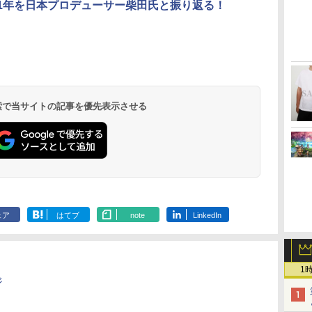
21年を日本プロデューサー柴田氏と振り返る！
双2
ッ
ギ
【特典】ファイナルフ
[Switch] Pokemon
【楽天ブックス限定先
サドン ストライク 5 デ
【中古】グランド・セ
マシンロボ ぶっちぎり
【特典】ドラゴンクエ
【中古】Nintendo
劇場版「鬼滅の刃」無
コナミデジタ
Switch2 ケ
【楽天ブック
ス
ァンタジー レゾナン
Champions + スター
着特典】「超かぐや
ラックスエディション
フト・オートV
バトルハッカーズ 全31
ストモンスターズ4
Switch Proコントロー
限城編 第一章 猗窩座
テインメント 
ケース スイッ
着特典】ヤマ
版
S2
ス PS5版(【初回封入
ターパック（ダウンロ
姫！」通常版【Blu-
【CEROレーティング
話BOXセット ブルーレ
枯れ木の国のビアン
ラー HAC-A-
再来(完全生産限定版)
プロ野球スピ
Nintendo 
に REBEL31
￥6,628
】
特典】魔導船＆かけだ
ード版）※720ポイン
ray】(アクリルコース
「Z」】 (「特典」タイ
イ【Blu-ray】
カ・フローラ PS5版
FSSKA【千葉】保証期
【Blu-ray】 [ 吾峠呼世
2026 [ELJM-
チ スイッチツ
終巻＞【Blu-r
￥6,526
￥980
￥6,800
￥1,598
￥7,300
￥7,199
￥3,300
￥8,690
￥7,430
￥3,480
￥10,659
無
し騎士の応援パック・
トまでご利用可
ター) [ 夏吉ゆうこ ]
ガーシャークマネーカ
(【早期購入封入特典】
間1週間【ランクC】
晴 ]
PS5 プロヤ
ル ミニマル 
面写真使用ビ
ダ
イ
無
Nintendo Switch 2(日
【純正品】ディスクド
【純正品】Xbox ワイ
【Amazon.co.jp限
ニンテンドープリペイ
【純正品】DualSense
【純正品】Xbox 充電
劇場版「鬼滅の刃」無
ニンテンドープリペイ
【純正品】DualSense
【国内正規品】
『映画 ラブライブ！蓮
ニンテンドー
プレイステー
【純正品】Xbox
【Amazon.co
ル」
かけだし騎士のスター
ード(「GTAオンライ
冒険スタートダッシュ
リッツ 2026]
革 カバー ポ
シート5枚セッ
ー
座再
本語・国内専用)
ライブ(CFI-ZDD1J)
ヤレス コントローラー
定】劇場版モノノ怪 第
ド番号 9000円|オンラ
ワイヤレスコントロー
式バッテリー + USB-C
限城編 第一章 猗窩座
ド番号 5000円|オンラ
ワイヤレスコントロー
Thrustmaster スラス
ノ空女学院スクールア
ド番号 1000
トアチケット 10
ワイヤレス 
定】劇場版モ
トダッシュパック)
ン」マネー$20万)DLC
セット)
ラップ付属 オ
コ
PlayStation 5
(カーボンブラック)
三章 蛇神
インコード版
ラー ミッドナイト ブ
ケーブル
再来 完全生産限定版
インコード版
ラー(CFI-ZCT2J)
トマスター TH8S シフ
イドルクラブ Bloom
インコード版
オンラインコ
ラー Series 2
三章 蛇神 (
のプロダクトコード 同
フト 収納 ガ
￥55,491
(Amazon.co.jp限定オ
ラック(CFI-ZCT2J01)
[Blu-ray]
ター - PC、PS4、
Garden Party』Blu-
Edition (ホ
特典:オリジ
梱)- PS4
ース クリスマ
 検索で当サイトの記事を優先表示させる
￥11,849
￥8,020
￥10,780
￥9,000
￥10,737
￥2,618
￥8,698
￥5,000
￥10,737
￥14,141
￥8,589
￥1,000
￥10,000
￥18,500
￥8,800
リジナル三方背収納ケ
PS5、PS5 Pro、Xbox
ray（特装限定版）
メーカー特典
プレゼント 
ース付きコレクション)
One、Xbox Series X|S
離】二振りの
(オリジナル特典:オリ
対応の高精度 H パター
より来たる！
ジナル巾着＋メーカー
ン シフター
描き下ろしイ
特典:【坤と離】二振り
ード付) [DVD
の剣、十翼より来た
る！スタジオ描き下ろ
しイラストボード付)
[Blu-ray]
ェア
はてブ
note
LinkedIn
1
ジ