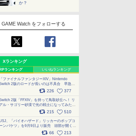
か？
GAME Watch をフォローする
Xランキング
RPランキング
いいねランキング
「ファイナルファンタジーXIV」Nintendo
Switch 2版のロードが長いのは不具合 早急に
アップデートできるよう対応中
226
377
pic.x.com/s9S3nRCAGa
Switch 2版「FFXIV」を持って鳥取砂丘へ！ リ
アル・サゴリー砂漠で光の戦士になってみた
pic.x.com/qyOfL2uv1n
215
510
USJ、「バイオハザード」リッカーのポップコ
ーンバケツ」を9月9日より販売 頭部が開く仕
組み。味は恐怖を堪のう「味噌フレーバー」
66
213
pic.x.com/81MuXGahVM