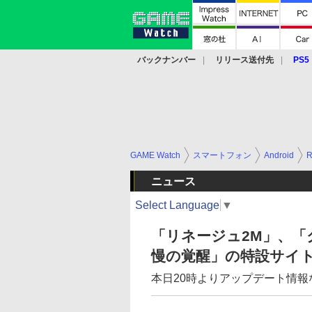
バックナンバー
リリース送付先
PS5
モバイル
eスポーツ
クラウド
PS
GAME Watch
スマートフォン
Android
ニュース
Select Language
▼
「リネージュ2M」、「クロ
慢の覚醒」の特設サイ
本日20時よりアップデート情報