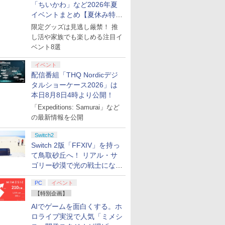
「ちいかわ」など2026年夏
7
8
9
10
イベントまとめ【夏休み特
集】
限定グッズは見逃し厳禁！ 推
し活や家族でも楽しめる注目イ
ベント8選
イベント
配信番組「THQ Nordicデジ
tch 2
任天堂 【Switch2】
SanDisk サンディスク
【7週連続1位】inklink
【特典】進
タルショーケース2026」は
ーラー
Joy-Con 2 (L) ブル
microSD Express
公式 Switch / Switch2
TREASU
ー/(R) ライトイエロー
Card 256GB for
コントローラー 最新モ
Switch
本日8月8日4時より公開！
[BEE-A-JACAC NSW2
Nintendo Switch 2
デル 最新ファームウェ
封入特典】D
￥9,980
「Expeditions: Samurai」など
￥10,200
￥2,960
￥14,810
ジョイコン2 ブル-イエ
BEE-A-SD01A
ア プロコン プロコン2
の最新情報を公開
ロ-]
Switch2 microSDカー
プロコントローラー ス
ド microSD Express
イッチ2 スイッチ
Switch2
Nintendo任天堂ライセ
Switch コントローラ
Switch 2版「FFXIV」を持っ
ンス 高速転送 UHS-I互
ー ワイヤレスコントロ
換 ゲーム保存 メモリー
ーラー 連射機能 ワイ
て鳥取砂丘へ！ リアル・サ
7
7
7
8
8
8
9
9
9
10
10
10
カード 国内正規品
ヤレス switch2コント
ゴリー砂漠で光の戦士になっ
4523052030185
ローラ Switch2コント
てみた
ローラー
PC
イベント
【特別企画】
7
7
7
7
8
8
8
8
9
9
9
9
10
10
10
10
AIでゲームを面白くする。ホ
ロライブ実況で人気「ミメシ