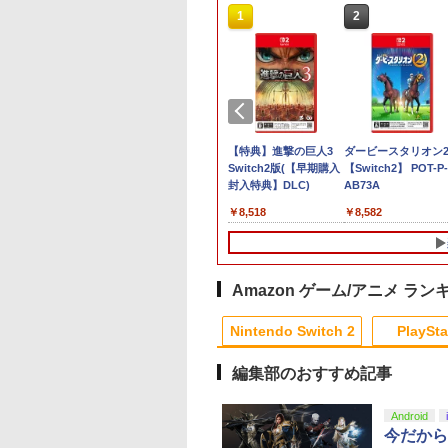
10
1
2
週連続1位】inklink
【特典】進撃の巨人3
【特典】進撃の巨人3
ダービースタリオン
Switch / Switch2
TREASURE BOX
Switch2版(【早期購入
【Switch2】 POT-P-
トローラー 最新モ
Switch2版(【早期購入
封入特典】DLC)
AB73A
 最新ファームウェ
封入特典】DLC)
960
￥14,810
￥8,518
￥8,582
プロコン プロコン2
コントローラー ス
チ2 スイッチ
itch コントローラ
ワイヤレスコントロ
Amazon ゲーム/アニメ ラン
ー 連射機能 ワイ
10
10
10
1
1
1
2
2
2
ス switch2コント
Nintendo Switch 2
PlaySta
ラ Switch2コント
ラー
編集部のおすすめ記事
10
10
10
10
1
1
1
1
2
2
2
2
Android
今だから