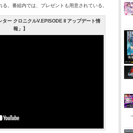
れる。番組内では、プレゼントも用意されている。
ター クロニクルV.EPISODE II アップデート情
報」】