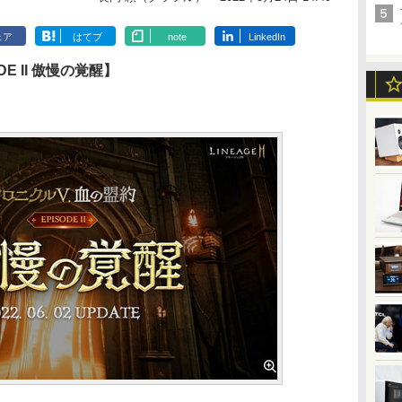
ェア
はてブ
note
LinkedIn
E II 傲慢の覚醒】