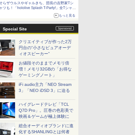
そらザウルスやギャルきち、団長の吉野家Tシ
ニンテンドーeショップでは「大神 絶景版」が
ャツも！「hololive Splash T-Party!」全Tシャツ
67%オフで990円
ラインナップ公開＆オンライン販売開始
もっと見る
Special Site
クリエイティブが作った2万
円台の“小さなピュアオーデ
ィオスピーカー”
お値段そのままでメモリ倍
増！メモリ32GBの「お得な
ゲーミングノート」
iFi audio主力「NEO Stream
3」「NEO iDSD 3」に迫る
ハイグレードテレビ「TCL
Q7D Pro」。圧巻の色彩美で
映画＆ゲームが極上体験に
総合オーディオブランドに進
化するSHANLINGとは何者