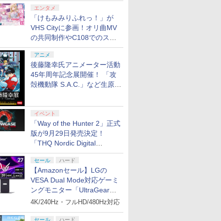
エンタメ
「けもみみりふれっ！」が
VHS Cityに参画！オリ曲MV
の共同制作やC108でのスペ
シャルコラボ広告を掲出
アニメ
後藤隆幸氏アニメーター活動
45年周年記念展開催！ 「攻
殻機動隊 S.A.C.」など生原
画、総作画監督修正が展示
イベント
「Way of the Hunter 2」正式
版が9月29日発売決定！
「THQ Nordic Digital
Showcase 2026」まとめ
セール
ハード
【Amazonセール】LGの
VESA Dual Mode対応ゲーミ
ングモニター「UltraGear
27G850A-B」がお買い得！
4K/240Hz・フルHD/480Hz対応
セール
ハード