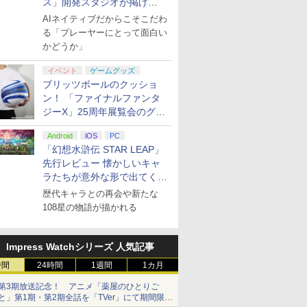
ス」開発スタジオが掲げ
ルエンタ
ース レザー
ス限定先
PlayStation5用カバー
【中古】スプラトゥー
【楽天ブックス限定配
ハピネット 【PS5】
【中古美品】 ドラゴン
鬼滅の刃 柱稽古編 全8
カプコン 鬼武者 Way
魔獣王
特別編集版『機動戦士
【特典】Bea
【SFC/S
マクロスゼロ 
る“AI活用の信念”とは？【講
【PS5】
チ2
トよ永遠
リミックス グリーン
ン3 -Switch
送BOX】【楽天ブック
Beast of
クエストVII
話セット ブルーレイ
of the Sword【PS5】
30thAnniversary限定
ガンダム 鉄血のオルフ
Reincarn
用】 スー
Box プ
AIネイティブだからこそこだわ
演レポート】
リッツ
対応 スイッ
99 7＜最
ス限定先着特典+先着特
Reincarnation（ビー
Reimagined -Switch2
【Blu-ray】 北米版
ELJM30821
版 【SFC/SFC互換機
ェンズ ウルズハント -
封入特典】
ン＆DIREC
ターEditi
る「プレーヤーにとって面白い
￥7,480
￥4,940
30940
ー シンプ
ay】(場
典】劇場版「鬼滅の
スト・オブ・リンカネ
[CERO区分_B / 12歳以
[ELJM30821]
用】
小さな挑戦者の軌跡
コード)
CUT
版)【Blu-r
かどうか」
￥11,000
￥7,620
￥5,258
￥11,500
￥7,630
￥6,109
￥13,728
￥7,632
￥7,461
￥14,652
キュウスピ
PUレザー
ジュアル
刃」無限城編 第一章 猗
ーション） [ELJM-
上対象] 029-260602-st-
ー』／『機動戦士ガン
正治 ]
プリペイ
ション ス
 Elite
.jp限
ぽこ あ ポケモン エキ
PlayStation 5 デジタ
GameSir G7 HE 有線
劇場版「鬼滅の刃」無
ニンテンドープリペイ
プレイステーション ス
HyperX Clutch
ヤマトよ永遠に
【任天堂ライセンス商
プレイステーション ス
8BitDo M30 Xboxシリ
【Amazon.co.jp限
ニンテンド
【Amazon.
GameSir 
【Amazon.
ーチ スト
ト)
窩座再来(完全生産限定
30984 PS5 ビ-スト オ
06-otoh 万代Net店
ダム 鉄血のオルフェン
イベント
ゲームグッズ
円|オンラ
,000円|
コントロー
ノノ怪 第
スパンションパス|オン
ル・エディション 日本
ゲームコントローラー
限城編 第一章 猗窩座再
ド番号 500円|オンライ
トアチケット 3,000円|
Gladiate Xbox公式ラ
REBEL3199 7 [Blu-
品】Samsung
トアチケット 15,000円
ーズX | S、Xbox
定】劇場版モノノ怪 第
ド番号 20
定】 Logic
ゲームコン
定】死亡遊
シャレ ソ
版)【Blu-ray】(かるた
ブ リンカネ-ション]
ズ』10周年記念新作短
ブリッツボールのクッショ
ード版
 Core
オリジナル
ラインコード版
語専用 (CFI-2200B01)
XBOX Series X|S
来 完全生産限定版
ンコード版
オンラインコード版
イセンス ゲーミング コ
ray]
microSD Express
|オンラインコード版
One、およびWindows
三章 蛇神 (オリジナル
インコード
コン G92
XBOX Seri
う。 44:C
ジェットケ
+イベント抽選権+描き
編「幕間の楔」（数量
ン！ 「ファイナルファンタ
ワイト)
ナル巾着＋
+ ディスクドライブ
XBOX One Windows
[DVD]
ントローラー 有線 日本
Card 256GB for
の有線コントローラー
特典:オリジナル巾着＋
リスモ7 Fo
XBOX One
BEACH
ス ギフト
下ろし色紙) [ 吾峠呼世
限定版）【Blu-ray】 [
￥4,400
￥66,849
￥7,999
￥7,828
￥500
￥3,000
￥4,980
￥8,760
現在在庫切れです。
￥15,000
￥4,590
￥9,900
￥2,000
￥38,800
￥6,499
￥24,200
:【坤と
(CFI-ZDD1J) セット
10/11用 PCコントロー
正規代理店品 6L366AA
Nintendo Switch
6ボタンレイアウト - 正
メーカー特典:【坤と
Horizon 6
10/11用
ト・ねこめ
送料無料
晴 ]
ジーX」25周年展覧会のグッ
矢立肇 ]
剣、十翼
ラーゲームパッド ホー
2（サムスン マイクロ
式にライセンスされて
離】二振りの剣、十翼
ラーゲーム
ろし 幽鬼
ズ情報が公開
スタジオ
ル効果スティック付き
SDエクスプレスカード
います
より来たる！スタジオ
ルエフェク
付き完全数
Android
iOS
PC
ラストボ
ビデオゲームコントロ
256GB）
描き下ろしイラストボ
クと3.5
メーカー特
「幻想水滸伝 STAR LEAP」
]
ーラー（ブラック）
ード付) [Blu-ray]
ジャック付
ラスト・ね
先行レビュー 懐かしいキャ
き下ろしA
ラたちが意外な形で出てくる
ター付 ) 
シリーズ完全新作！
アニメ描き
歴代キャラとの再会や新たな
スト使用キ
108星の物語が描かれる
マット付 ) [
Impress Watchシリーズ 人気記事
時間
24時間
1週間
1カ月
第3期放送記念！ アニメ「薬屋のひとりご
と」第1期・第2期全話を「TVer」にて期間限定