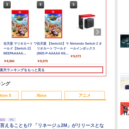
3
4
5
6
2
任天堂 マリオカート ワ
任天堂 【Switch2】マ
Nintendo Switch 2 オ
Nintendo Swi
ールド【Switch 2】
リオカート ワールド
ールインボックス
Proコントロ
BEEPAAAAA
[BEE-P-AAAAA NSW2
￥9,073
￥9,980
[BEEPAAAAA]
マリオカ-ト ワ-ルド]
￥8,960
￥8,970
楽天ランキングをもっと見る
キング
3
3
3
4
4
4
5
5
5
6
6
6
tion 5
Xbox
アニメ
3
3
3
3
4
4
4
4
5
5
5
5
6
6
6
6
iOS
PC
言えることも!? 「リネージュ2M」がリリースとな