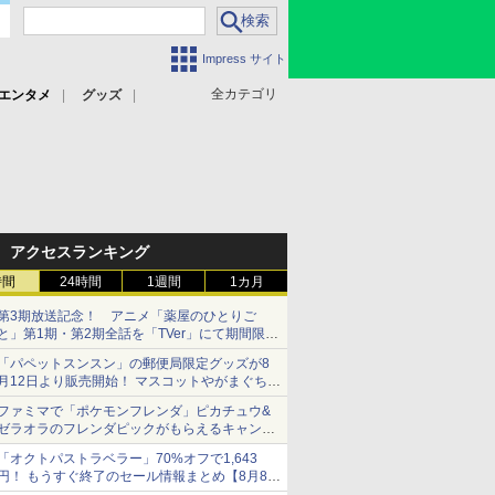
Impress サイト
全カテゴリ
エンタメ
グッズ
アクセスランキング
時間
24時間
1週間
1カ月
第3期放送記念！ アニメ「薬屋のひとりご
と」第1期・第2期全話を「TVer」にて期間限定
で順次無料配信開始
「パペットスンスン」の郵便局限定グッズが8
月12日より販売開始！ マスコットやがまぐち、
レターセットなどが登場
ファミマで「ポケモンフレンダ」ピカチュウ&
ゼラオラのフレンダピックがもらえるキャンペ
ーン開催！
「オクトパストラベラー」70%オフで1,643
円！ もうすぐ終了のセール情報まとめ【8月8日
更新】