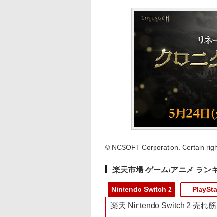
© NCSOFT Corporation. Certain right
楽天市場 ゲーム/アニメ ラン
Nintendo Switch 2
PlaySta
楽天 Nintendo Switch 2 