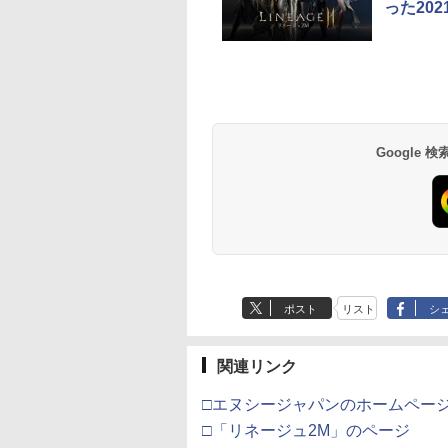
った20
コン 鬼武者 Way
王
編集版『機動戦士
【特典】Beast of
【SFC/SFC互換機
マクロスゼロ Blu-ray
【特典】BLUE
【中古】ファイナルフ
マクロスプラス MOVIE
【特典】真・三國無
【中古】PS2 ギャロ
Flow【Blu-ray】 [ 
the Sword【PS5】
hAnniversary限定
ダム 鉄血のオルフ
Reincarnation(【永久
用】 スーパータリカ
Box プレミアムリマス
REFLECTION
ァンタジーXII レヴァナ
EDITION【Blu-ray】 [
with 猛将伝
プレーサー6
ンツ・ジルバロディ
M30821
【SFC/SFC互換機
ズ ウルズハント -
封入特典】プロダクト
ン＆DIRECTOR’S
ターEdition(特装限定
Quartet: 少女たちのキ
ント・ウイング
山崎たくみ ]
Remastered PS5
−Revolution− P
]
JM30821]
な挑戦者の軌跡
コード)
CUT
版)【Blu-ray】 [ 河森
セキ PS5版(【早期購
(【早期購入封入特典
the Best
630
109
,728
￥7,632
￥7,461
￥14,652
￥6,342
￥596
￥4,070
￥6,358
￥660
￥4,316
／『機動戦士ガン
正治 ]
入特典】特別フォトフ
「赤兎鐙『真・三國
天堂ライセンス商
イステーション ス
tDo M30 Xboxシリ
azon.co.jp限
ニンテンドープリペイ
【Amazon.co.jp限
GameSir G7 SE 有線
【Amazon.co.jp限
スプラトゥーン レイダ
PlayStation 5 デジタ
【純正品】Xbox ワイ
劇場版「鬼滅の刃」無
スプラトゥーン レイ
Beast of
【純正品】Xbox ワ
劇場版「鬼滅の刃」
 鉄血のオルフェン
レーム「Quartet」)
双2』レトロスタイ
Samsung
チケット 15,000円
 | S、Xbox
劇場版モノノ怪 第
ド番号 2000円|オンラ
定】 Logicool G ハン
ゲームコントローラー
定】死亡遊戯で飯を食
ース|オンラインコード
ル・エディション 日本
ヤレス コントローラー
限城編 第一章 猗窩座再
ース -Switch2
Reincarnation -PS5
ヤレス コントローラ
限城編 第一章 猗窩
10周年記念新作短
DLC)
roSD Express
ンラインコード版
e、およびWindows
 蛇神 (オリジナル
インコード版
コン G923 グランツー
XBOX Series X|S
う。 44:CLOUDY
版
語専用 Console
+ USB-C® ケーブル
来 通常版 [Blu-ray]
【特典】プロダクト
(ロボット ホワイト)
来 通常版 [DVD]
幕間の楔」（数量
￥6,447
d 256GB for
線コントローラー
:オリジナル巾着＋
リスモ7 Forza
XBOX One Windows
BEACH《原作イラス
Language: Japanese
ード 封入
版）【Blu-ray】 [
Google
在庫切れです。
,000
590
900
￥2,000
￥38,800
￥6,499
￥24,200
￥5,832
￥55,000
￥8,300
￥3,982
￥7,286
￥7,681
￥3,523
tendo Switch
タンレイアウト - 正
カー特典:【坤と
Horizon 6 G923d
10/11用 PCコントロー
ト・ねこめたる描き下
only (CFI-2200B01)
肇 ]
サムスン マイクロ
ライセンスされて
二振りの剣、十翼
ラーゲームパッド ホー
ろし 幽鬼抱き枕カバー
エクスプレスカード
す
来たる！スタジオ
ルエフェクトスティッ
付き完全数量限定版》(
6GB）
下ろしイラストボ
クと3.5mmオーディオ
メーカー特典：原作イ
) [Blu-ray]
ジャック付き
ラスト・ねこめたる描
き下ろしA3クリアポス
ター付 ) ( 購入特典：
アニメ描き下ろしイラ
スト使用キャラファン
ポスト
リスト
シ
マット付 ) [Blu-ray]
関連リンク
□エヌシージャパンのホームペー
□「リネージュ2M」のページ