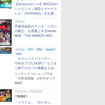
【Amazonセール】REGZAの
ハイビジョン液晶スマートテ
レビ「24V35N(A)」がお買い
得！
アニメ
手塚治虫氏のマンガ「リボン
の騎士」を原案とするNetflix
映画「THE RIBBON HERO
リボンヒーロー」本日配信開
始
セール
PS5
PS4
Switch2
WIN
「オクトパストラベラー」
70%オフで1,643円！ もうす
ぐ終了のセール情報まとめ
【8月8日更新】
ニンテンドーeショップでは
「大神 絶景版」が67%オフで
990円
イベント
エンタメ
【特集】
「ドラクエ」「ポケモン」