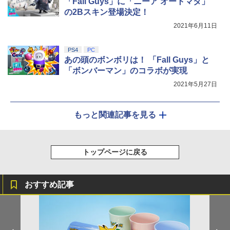
「Fall Guys」に「ニーア オートマタ」
しイラストボード付) [DVD]
ット)
の2Bスキン登場決定！
￥8,800
￥7,293
2021年6月11日
PS4
PC
あの頭のボンボリは！ 「Fall Guys」と
「ボンバーマン」のコラボが実現
2021年5月27日
もっと関連記事を見る
トップページに戻る
おすすめ記事