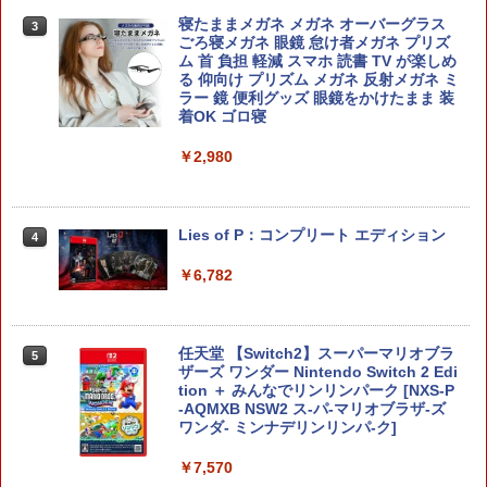
寝たままメガネ メガネ オーバーグラス
3
ごろ寝メガネ 眼鏡 怠け者メガネ プリズ
ム 首 負担 軽減 スマホ 読書 TV が楽しめ
る 仰向け プリズム メガネ 反射メガネ ミ
ラー 鏡 便利グッズ 眼鏡をかけたまま 装
着OK ゴロ寝
￥2,980
Lies of P：コンプリート エディション
4
￥6,782
任天堂 【Switch2】スーパーマリオブラ
5
ザーズ ワンダー Nintendo Switch 2 Edi
tion ＋ みんなでリンリンパーク [NXS-P
-AQMXB NSW2 ス-パ-マリオブラザ-ズ
ワンダ- ミンナデリンリンパ-ク]
￥7,570