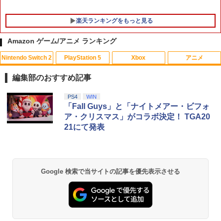
楽天ランキングをもっと見る
Amazon ゲーム/アニメ ランキング
Nintendo Switch 2
PlayStation 5
Xbox
アニメ
PRO FREAK V2 Cheeky (通常版) モデ
ミュージカル『刀剣乱舞』 ～静かなる夜
1
1
ル プロフリーク PS5 PS4 NS proチーキ
半の寝ざめ～【Blu-ray】 [ ミュージカル
編集部のおすすめ記事
ー 凹型 FPS 無段階高さ調節 profreek バ
『刀剣乱舞』 ]
ージョン2 PS4 PS5 nintendo switch プ
スプラトゥーン レイダース|オンライン
PlayStation 5 デジタル・エディション
【純正品】Xbox ワイヤレス コントロー
【Amazon.co.jp限定】劇場版モノノ怪
PS4
WIN
ロコン対応【定形外郵便のみ送料無料】
1
1
1
1
￥7,821
コード版
日本語専用 Console Language: Japan
ラー + USB-C® ケーブル
第三章 蛇神 (Amazon.co.jp限定オリジ
「Fall Guys」と「ナイトメアー・ビフォ
Playstation 5特許取得済み日本製しまリ
ese only (CFI-2200B01)
ナル三方背収納ケース付きコレクション)
ス堂
ア・クリスマス」がコラボ決定！ TGA20
(オリジナル特典:オリジナル巾着＋メー
￥5,832
￥8,300
21にて発表
カー特典:【坤と離】二振りの剣、十翼よ
￥55,000
￥1,999
ミュージカル『刀剣乱舞』 祝玖寿 乱舞
2
り来たる！スタジオ描き下ろしイラスト
音曲祭【Blu-ray】 [ ミュージカル『刀剣
ボード付) [Blu-ray]
乱舞』 ]
【純正品】Xbox ワイヤレス コントロー
2
￥10,780
スプラトゥーン レイダース -Switch2
Beast of Reincarnation -PS5 【特典】
ラー (ロボット ホワイト)
2
＼20%OFF★在庫処分／【最新型】PS5
2
￥7,920
2
Google 検索で当サイトの記事を優先表示させる
プロダクトコード 封入
収納ケース 専用カバー PS5リモートプレ
￥6,449
ーヤー SONY PlayStation Portal コント
￥7,681
ローラー用 ガラスフィルム付き 強化ガ
￥7,286
劇場版「鬼滅の刃」無限城編 第一章 猗
ラス 保護ケース ハードケース 収納バッ
2
劇場版「鬼滅の刃」無限城編 第一章 猗
3
窩座再来 通常版 [Blu-ray]
グ 軽量 手提げかばん 液晶保護高透過率
窩座再来(完全生産限定版)【Blu-ray】 [
キズ 飛散防止