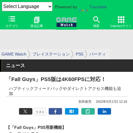
Powered by
Translate
カテゴリ
過去記事
検索
Impressサイト
GAME Watch
プレイステーション
PS5
パーティ
ニュース
「Fall Guys」PS5版は4K60FPSに対応！
ハプティックフィードバックやダイレクトアクセス機能も追
加
安田俊亮
2022年5月17日 12:16
リスト
【「Fall Guys」PS5用新機能】