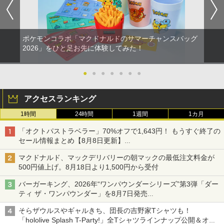
ポケモンコラボ「マクドナルドのサマーチャンスバッグ
2026」をひと足お先に体験してみた！
●
●
●
●
●
●
●
アクセスランキング
1時間
24時間
1週間
1カ月
「オクトパストラベラー」70%オフで1,643円！ もうすぐ終了の
セール情報まとめ【8月8日更新】
ニンテンドーeショップでは「大神 絶景版」が67%オフで990円
マクドナルド、マックデリバリーの朝マックの最低注文料金が
500円値上げ。8月18日より1,500円から受付
バーガーキング、2026年“ワンパウンダーシリーズ”第3弾「ダー
ティ ザ・ワンパウンダー」を8月7日発売
「特製ガーリックマヨソース」を使用した超大型チーズバーガー
そらザウルスやギャルきち、団長の吉野家Tシャツも！
「hololive Splash T-Party!」全Tシャツラインナップ公開＆オン