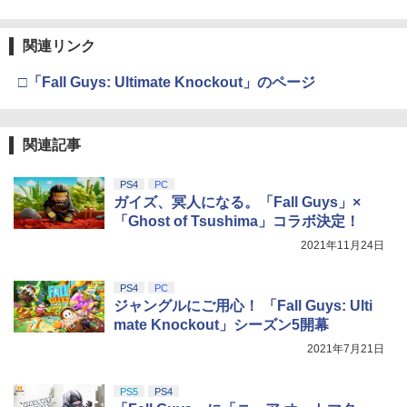
【純正品】Xbox ワイヤレス コントロー
吾峠呼世晴 ]
3
￥3,982
ラー (カーボンブラック)
Nintendo Switch 2(日本語・国内専用)
￥2,380
【純正品】ディスクドライブ(CFI-ZDD1
3
3
￥8,690
J) PlayStation 5
関連リンク
￥8,020
￥55,871
￥11,849
□「Fall Guys: Ultimate Knockout」のページ
劇場版「鬼滅の刃」無限城編 第一章 猗
3
【当店独自で＋P10倍★要エントリー】
3
劇場版「鬼滅の刃」無限城編 第一章 猗
4
窩座再来 通常版 [DVD]
【中古】[PS5] ユニコーンオーバーロー
【純正品】Xbox 充電式バッテリー + US
窩座再来(通常版)【Blu-ray】 [ 吾峠呼世
4
ド(Unicorn Overlord) 通常版 アトラス
B-C ケーブル
晴 ]
￥3,523
(20240308)
【純正品】DualSense ワイヤレスコン
関連記事
ニンテンドープリペイド番号 9000円|オ
4
4
トローラー ミッドナイト ブラック(CFI-
ンラインコード版
￥2,618
￥3,960
￥3,080
ZCT2J01)
PS4
PC
￥9,000
ガイズ、冥人になる。「Fall Guys」×
￥10,737
劇場版「鬼滅の刃」無限城編 第一章 猗
「Ghost of Tsushima」コラボ決定！
4
転生したらスライムだった件 第2期 Blu-
5
窩座再来 完全生産限定版 [Blu-ray]
DEATH STRANDING 2: ON THE BEAC
【国内正規品】Thrustmaster スラスト
4
2021年11月24日
5
ray BOX(期間限定生産版)【Blu-ray】 [
H
マスター TH8S シフター - PC、PS4、P
ニンテンドープリペイド番号 5000円|オ
岡咲美保 ]
5
￥8,698
【純正品】DualSense ワイヤレスコン
S5、PS5 Pro、Xbox One、Xbox Serie
ンラインコード版
5
￥4,889
トローラー(CFI-ZCT2J)
s X|S 対応の高精度 H パターン シフター
PS4
PC
￥26,400
ジャングルにご用心！ 「Fall Guys: Ulti
￥5,000
￥10,737
￥14,141
mate Knockout」シーズン5開幕
【Amazon.co.jp限定】劇場版モノノ怪
2021年7月21日
5
第三章 蛇神 (オリジナル特典:オリジナル
【特典】超新時空ゲイム ネプテューヌ∞
5
巾着＋メーカー特典:【坤と離】二振りの
PS5版(【早期購入外付特典】【DLC】
PS5
PS4
剣、十翼より来たる！スタジオ描き下ろ
発売記念グッズ付きスタートダッシュセ