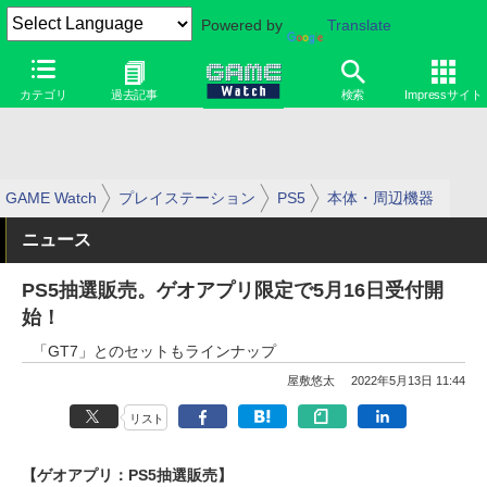
Powered by
Translate
カテゴリ
過去記事
検索
Impressサイト
GAME Watch
プレイステーション
PS5
本体・周辺機器
ニュース
PS5抽選販売。ゲオアプリ限定で5月16日受付開
始！
「GT7」とのセットもラインナップ
屋敷悠太
2022年5月13日 11:44
リスト
【ゲオアプリ：PS5抽選販売】