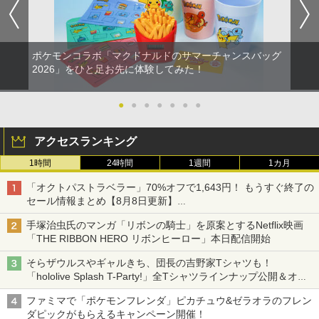
ポケモンコラボ「マクドナルドのサマーチャンスバッグ
2026」をひと足お先に体験してみた！
●
●
●
●
●
●
●
アクセスランキング
1時間
24時間
1週間
1カ月
「オクトパストラベラー」70%オフで1,643円！ もうすぐ終了の
セール情報まとめ【8月8日更新】
ニンテンドーeショップでは「大神 絶景版」が67%オフで990円
手塚治虫氏のマンガ「リボンの騎士」を原案とするNetflix映画
「THE RIBBON HERO リボンヒーロー」本日配信開始
そらザウルスやギャルきち、団長の吉野家Tシャツも！
「hololive Splash T-Party!」全Tシャツラインナップ公開＆オン
ライン販売開始
ファミマで「ポケモンフレンダ」ピカチュウ&ゼラオラのフレン
ダピックがもらえるキャンペーン開催！