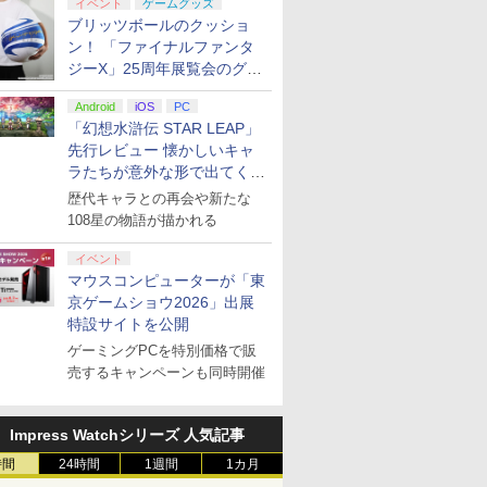
イベント
ゲームグッズ
ブリッツボールのクッショ
ン！ 「ファイナルファンタ
ジーX」25周年展覧会のグッ
ズ情報が公開
Android
iOS
PC
「幻想水滸伝 STAR LEAP」
先行レビュー 懐かしいキャ
ラたちが意外な形で出てくる
シリーズ完全新作！
歴代キャラとの再会や新たな
108星の物語が描かれる
イベント
マウスコンピューターが「東
京ゲームショウ2026」出展
特設サイトを公開
ゲーミングPCを特別価格で販
売するキャンペーンも同時開催
Impress Watchシリーズ 人気記事
時間
24時間
1週間
1カ月