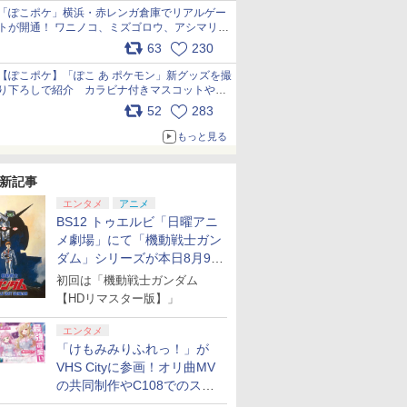
「ぽこポケ」横浜・赤レンガ倉庫でリアルゲー
トが開通！ ワニノコ、ミズゴロウ、アシマリ登
場シーンをレポート pic.x.com/LDgEByVl6D
63
230
【ぽこポケ】「ぽこ あ ポケモン」新グッズを撮
り下ろしで紹介 カラビナ付きマスコットやス
クエアポーチが仲間入り
52
283
pic.x.com/XmVAgBxaW5
もっと見る
新記事
エンタメ
アニメ
BS12 トゥエルビ「日曜アニ
メ劇場」にて「機動戦士ガン
ダム」シリーズが本日8月9日
から8週連続で放送
初回は「機動戦士ガンダム
【HDリマスター版】」
エンタメ
「けもみみりふれっ！」が
VHS Cityに参画！オリ曲MV
の共同制作やC108でのスペ
シャルコラボ広告を掲出