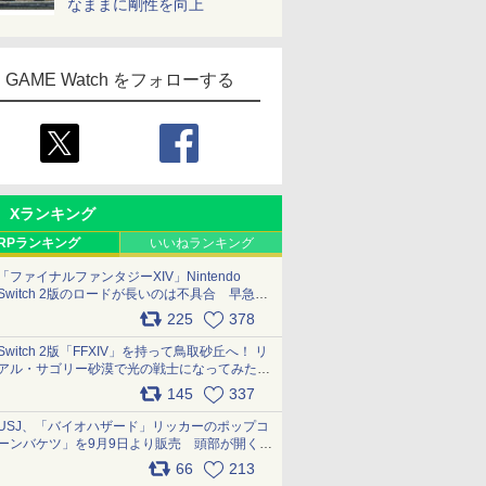
なままに剛性を向上
GAME Watch をフォローする
Xランキング
RPランキング
いいねランキング
「ファイナルファンタジーXIV」Nintendo
Switch 2版のロードが長いのは不具合 早急に
アップデートできるよう対応中
225
378
pic.x.com/s9S3nRCAGa
Switch 2版「FFXIV」を持って鳥取砂丘へ！ リ
アル・サゴリー砂漠で光の戦士になってみた
pic.x.com/qyOfL2uv1n
145
337
USJ、「バイオハザード」リッカーのポップコ
ーンバケツ」を9月9日より販売 頭部が開く仕
組み。味は恐怖を堪のう「味噌フレーバー」
66
213
pic.x.com/81MuXGahVM