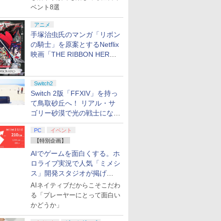
ベント8選
アニメ
手塚治虫氏のマンガ「リボン
の騎士」を原案とするNetflix
映画「THE RIBBON HERO
リボンヒーロー」本日配信開
始
Switch2
Switch 2版「FFXIV」を持っ
て鳥取砂丘へ！ リアル・サ
ゴリー砂漠で光の戦士になっ
てみた
PC
イベント
【特別企画】
AIでゲームを面白くする。ホ
ロライブ実況で人気「ミメシ
ス」開発スタジオが掲げ
る“AI活用の信念”とは？【講
AIネイティブだからこそこだわ
演レポート】
る「プレーヤーにとって面白い
かどうか」