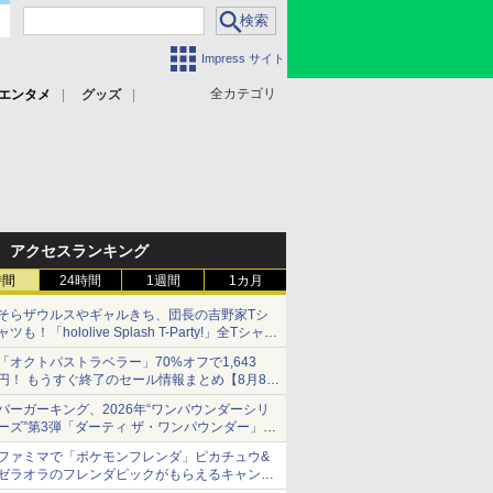
Impress サイト
全カテゴリ
エンタメ
グッズ
アクセスランキング
時間
24時間
1週間
1カ月
そらザウルスやギャルきち、団長の吉野家Tシ
ャツも！「hololive Splash T-Party!」全Tシャツ
ラインナップ公開＆オンライン販売開始
「オクトパストラベラー」70%オフで1,643
円！ もうすぐ終了のセール情報まとめ【8月8日
更新】
バーガーキング、2026年“ワンパウンダーシリ
ニンテンドーeショップでは「大神 絶景版」が
ーズ”第3弾「ダーティ ザ・ワンパウンダー」を
67%オフで990円
8月7日発売
ファミマで「ポケモンフレンダ」ピカチュウ&
「特製ガーリックマヨソース」を使用した超大
ゼラオラのフレンダピックがもらえるキャンペ
型チーズバーガー
ーン開催！