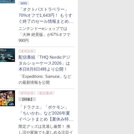
WIN
「オクトパストラベラー」
70%オフで1,643円！ もうす
ぐ終了のセール情報まとめ
【8月8日更新】
ニンテンドーeショップでは
「大神 絶景版」が67%オフで
990円
イベント
配信番組「THQ Nordicデジ
タルショーケース2026」は
本日8月8日4時より公開！
「Expeditions: Samurai」など
の最新情報を公開
イベント
エンタメ
【特集】
「ドラクエ」「ポケモン」
「ちいかわ」など2026年夏
イベントまとめ【夏休み特
集】
限定グッズは見逃し厳禁！ 推
し活や家族でも楽しめる注目イ