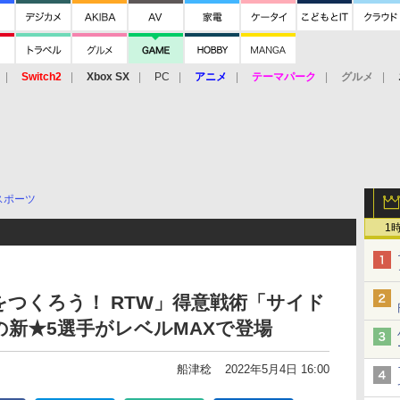
Switch2
Xbox SX
PC
アニメ
テーマパーク
グルメ
 Vita
3DS
アーケード
VR
スポーツ
1
つくろう！ RTW」得意戦術「サイド
新★5選手がレベルMAXで登場
船津稔
2022年5月4日 16:00