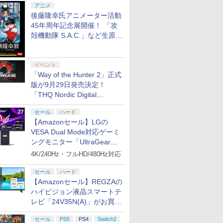
アニメ
後藤隆幸氏アニメーター活動
45年周年記念展開催！ 「攻
殻機動隊 S.A.C.」など生原
画、総作画監督修正が展示
イベント
「Way of the Hunter 2」正式
版が9月29日発売決定！
「THQ Nordic Digital
Showcase 2026」まとめ
セール
ハード
【Amazonセール】LGの
VESA Dual Mode対応ゲーミ
ングモニター「UltraGear
27G850A-B」がお買い得！
4K/240Hz・フルHD/480Hz対応
セール
ハード
【Amazonセール】REGZAの
ハイビジョン液晶スマートテ
レビ「24V35N(A)」がお買い
得！
セール
PS5
PS4
Switch2