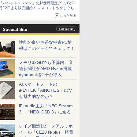
「パペットスンスン」の郵便局限定グッズが8
月12日より販売開始！ マスコットやがまぐち、
レターセットなどが登場
もっと見る
Special Site
性能の良いお得な中古PC情
報はこのページでチェック！
メモリ32GBでも予算内。産
経新聞社がAMD Ryzen搭載
dynabookを2千台導入
AIスマートノートの
iFLYTEK「AINOTE 2」はな
ぜ魅力的なのか？
iFi audio主力「NEO Stream
3」「NEO iDSD 3」に迫る
レイズ鍛造1ピースアルミホ
イール「CE28 N-plus」軽量