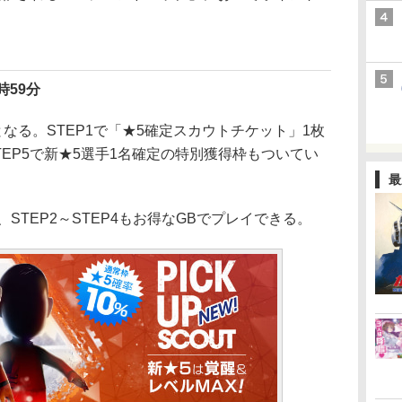
時59分
なる。STEP1で「★5確定スカウトチケット」1枚
TEP5で新★5選手1名確定の特別獲得枠もついてい
最
個、STEP2～STEP4もお得なGBでプレイできる。