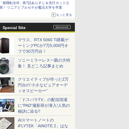
「無職転生III」第7話あらすじ＆先行カット公
シリーズ累計100タイトルへ
開！ リニアとプルセナが魔法大学を卒業
もっと見る
Special Site
マウス、RTX 5060 Ti搭載ゲ
ーミングPCが7万5,000円オ
フで30万円台！
ソニーミラーレス一眼の大特
集！ 見どころ記事まとめ
クリエイティブが作った2万
円台の“小さなピュアオーデ
ィオスピーカー”
「ドスパラTV」の配信現場
に“PAD”撮影班が潜入!人気の
秘訣に迫る!!
AIスマートノートの
iFLYTEK「AINOTE 2」はな