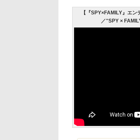
【『SPY×FAMILY』
／“SPY × FAMILY