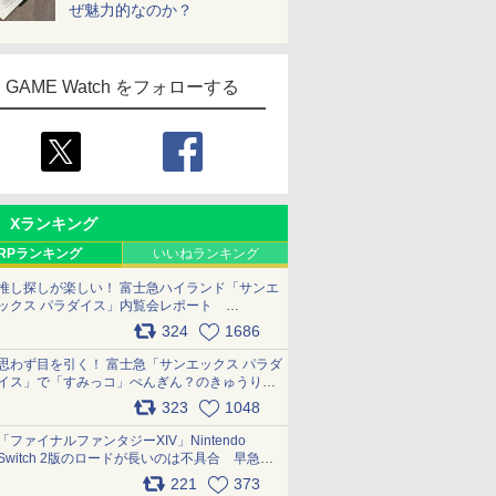
ぜ魅力的なのか？
GAME Watch をフォローする
Xランキング
RPランキング
いいねランキング
推し探しが楽しい！ 富士急ハイランド「サンエ
ックス パラダイス」内覧会レポート
pic.x.com/p718c0QB0k
324
1686
思わず目を引く！ 富士急「サンエックス パラダ
イス」で「すみっコ」ぺんぎん？のきゅうりド
ッグを食べてみた イラストそのままのメニュ
323
1048
ー化に挑戦。これが意外にもおいしい
pic.x.com/Kgl04hZaeg
「ファイナルファンタジーXIV」Nintendo
Switch 2版のロードが長いのは不具合 早急に
アップデートできるよう対応中
221
373
pic.x.com/s9S3nRCAGa