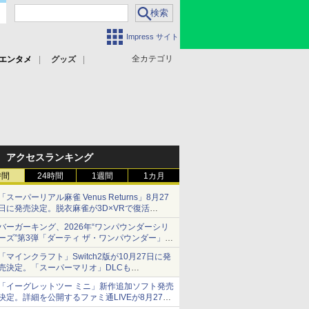
Impress サイト
全カテゴリ
エンタメ
グッズ
アクセスランキング
時間
24時間
1週間
1カ月
「スーパーリアル麻雀 Venus Returns」8月27
日に発売決定。脱衣麻雀が3D×VRで復活
発売から2週間は20%オフになるセールが実施
バーガーキング、2026年“ワンパウンダーシリ
ーズ”第3弾「ダーティ ザ・ワンパウンダー」を
8月7日発売
「マインクラフト」Switch2版が10月27日に発
「特製ガーリックマヨソース」を使用した超大
売決定。「スーパーマリオ」DLCも
型チーズバーガー
Switch版からのアップグレードも可能に
「イーグレットツー ミニ」新作追加ソフト発売
決定。詳細を公開するファミ通LIVEが8月27日
20時から配信