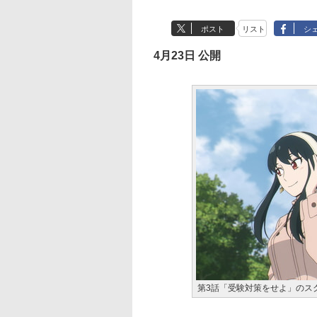
ポスト
リスト
シ
4月23日 公開
第3話「受験対策をせよ」のス