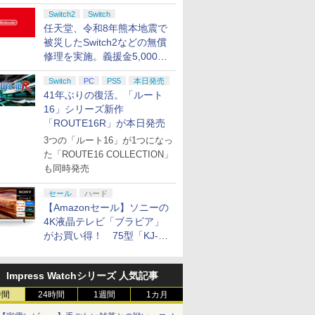
Switch2
Switch
任天堂、令和8年熊本地震で
被災したSwitch2などの無償
修理を実施。義援金5,000万
円の寄付も発表
Switch
PC
PS5
本日発売
41年ぶりの復活。「ルート
16」シリーズ新作
「ROUTE16R」が本日発売
3つの「ルート16」が1つになっ
た「ROUTE16 COLLECTION」
も同時発売
セール
ハード
【Amazonセール】ソニーの
4K液晶テレビ「ブラビア」
がお買い得！ 75型「KJ-
75X75WL」などラインナッ
プ
Impress Watchシリーズ 人気記事
時間
24時間
1週間
1カ月