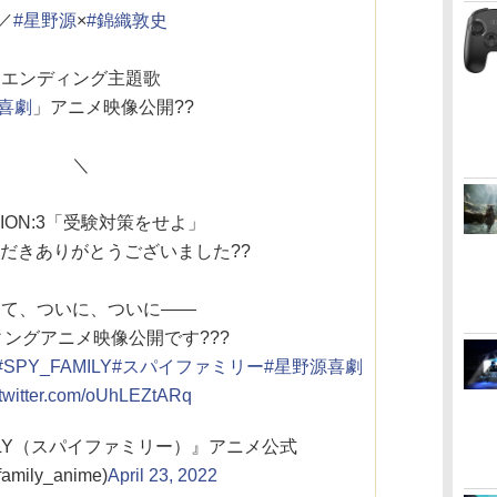
／
#星野源
×
#錦織敦史
エンディング主題歌
#喜劇
」アニメ映像公開??
＼
SION:3「受験対策をせよ」
だきありがとうございました??
して、ついに、ついに――
ングアニメ映像公開です???
#SPY_FAMILY
#スパイファミリー
#星野源喜劇
.twitter.com/oUhLEZtARq
MILY（スパイファミリー）』アニメ公式
amily_anime)
April 23, 2022