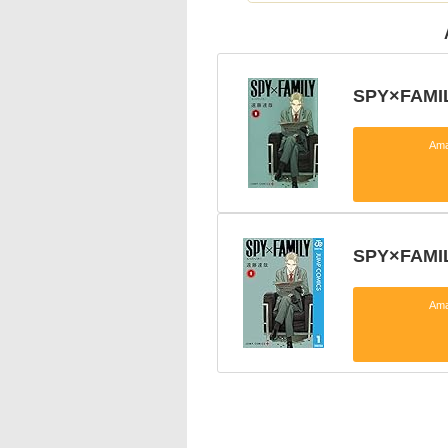
SPY×FAMI
Am
SPY×FA
Am