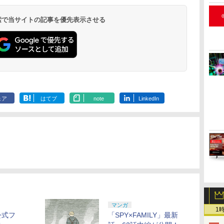
 検索で当サイトの記事を優先表示させる
ェア
はてブ
note
LinkedIn
マンガ
1
Y公式フ
「SPY×FAMILY」最新