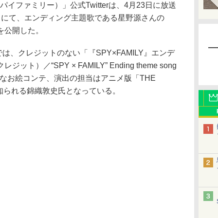
スパイファミリー）」公式Twitterは、4月23日に放送
」にて、エンディング主題歌である星野源さんの
を公開した。
ネルでは、クレジットのない「『SPY×FAMILY』エンデ
／“SPY × FAMILY” Ending theme song
いる。なお絵コンテ、演出の担当はアニメ版「THE
督で知られる錦織敦史氏となっている。