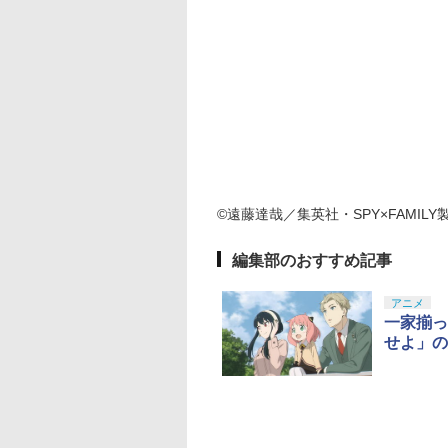
©遠藤達哉／集英社・SPY×FAMIL
編集部のおすすめ記事
アニメ
一家揃っ
せよ」の