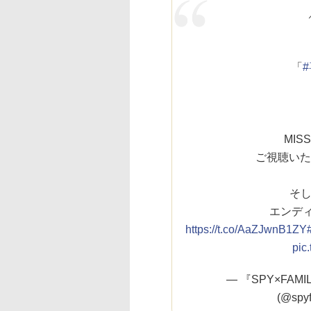
「
MIS
ご視聴いた
そ
エンディ
https://t.co/AaZJwnB1ZY
pic
— 『SPY×FA
(@spyf