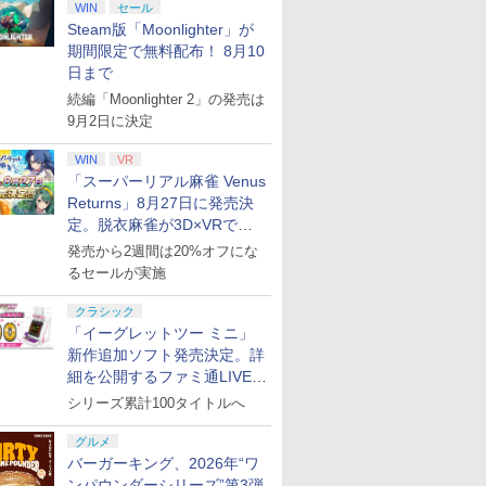
WIN
セール
Steam版「Moonlighter」が
期間限定で無料配布！ 8月10
日まで
続編「Moonlighter 2」の発売は
9月2日に決定
WIN
VR
「スーパーリアル麻雀 Venus
Returns」8月27日に発売決
定。脱衣麻雀が3D×VRで復
活
発売から2週間は20%オフにな
るセールが実施
クラシック
「イーグレットツー ミニ」
新作追加ソフト発売決定。詳
細を公開するファミ通LIVEが
8月27日20時から配信
シリーズ累計100タイトルへ
グルメ
バーガーキング、2026年“ワ
ンパウンダーシリーズ”第3弾