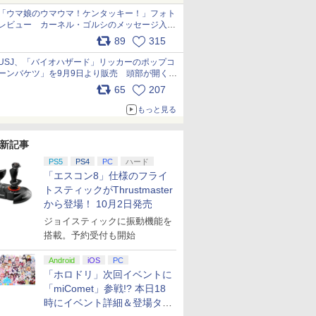
「ウマ娘のウマウマ！ケンタッキー！」フォト
レビュー カーネル・ゴルシのメッセージ入り
パッケージや描き下ろしトレカなどが登場
89
315
pic.x.com/PjnkR9vkXl
USJ、「バイオハザード」リッカーのポップコ
ーンバケツ」を9月9日より販売 頭部が開く仕
組み。味は恐怖を堪のう「味噌フレーバー」
65
207
pic.x.com/81MuXGahVM
もっと見る
新記事
PS5
PS4
PC
ハード
「エスコン8」仕様のフライ
トスティックがThrustmaster
から登場！ 10月2日発売
ジョイスティックに振動機能を
搭載。予約受付も開始
Android
iOS
PC
「ホロドリ」次回イベントに
「miComet」参戦!? 本日18
時にイベント詳細＆登場タレ