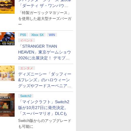
「ダーティ ザ・ワンパウン
ダー」を8月7日発売
「特製ガーリックマヨソース」
を使用した超大型チーズバーガ
ー
PS5
Xbox SX
WIN
イベント
「STRANGER THAN
HEAVEN」東京ゲームショウ
2026に出展決定！ デモプレ
イや体験型展示も
エンタメ
ディズニーシー「ダッフィー
&フレンズ」のハロウィーン
グッズやフードスーベニアが
8月25日より発売
Switch2
「マインクラフト」Switch2
版が10月27日に発売決定。
「スーパーマリオ」DLCも
Switch版からのアップグレード
も可能に