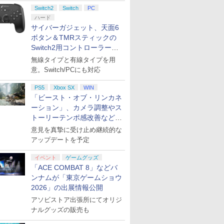
ント公開
Switch2
Switch
PC
ハード
サイバーガジェット、天面6
ボタン＆TMRスティックの
Switch2用コントローラーを9
月下旬発売！
無線タイプと有線タイプを用
意。Switch/PCにも対応
PS5
Xbox SX
WIN
「ビースト・オブ・リンカネ
ーション」、カメラ調整やス
トーリーテンポ感改善などの
アプデを1週間以内に実施
意見を真摯に受け止め継続的な
アップデートを予定
イベント
ゲームグッズ
「ACE COMBAT 8」などバ
ンナムが「東京ゲームショウ
2026」の出展情報公開
アソビストア出張所にてオリジ
ナルグッズの販売も