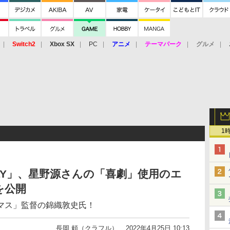
Switch2
Xbox SX
PC
アニメ
テーマパーク
グルメ
 Vita
3DS
アーケード
VR
1
MILY」、星野源さんの「喜劇」使用のエ
を公開
マス」監督の錦織敦史氏！
長岡 頼（クラフル）
2022年4月25日 10:13