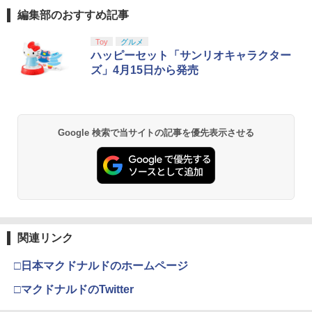
DualSense™ワイヤレスコントローラー
なら絶望学園 (通常版) - PSP
ヤー・アンド・アッシュ [通常版本編ブ
編集部のおすすめ記事
専用充電USBケーブル for PlayStation5
ルーレイディスクのみ]
おすすめ
￥350
スプラトゥーン レイダース|オンライン
PlayStation 5 デジタル・エディション
【純正品】Xbox ワイヤレス コントロー
劇場版「鬼滅の刃」無限城編 第一章 猗
Toy
グルメ
1
1
1
1
￥2,980
コード版
日本語専用 Console Language: Japan
ラー + USB-C® ケーブル
窩座再来 通常版 [Blu-ray]
ハッピーセット「サンリオキャラクター
￥1,580
ese only (CFI-2200B01)
ズ」4月15日から発売
￥5,832
￥8,300
￥3,982
￥55,000
【中古】東京鬼祓師 鴉乃杜學園奇譚 - P
魔女の宅急便 ブルーレイ DVD 即納 2枚
2
2
SP
＼10％OFFクーポン／PS5用 冷却ファン
組 ボックス 北米版 劇場版 Kiki's Deliver
2
クーリングファン 冷却装置 USBクーラ
y Service Blu-ray + DVD スタジオジブ
【純正品】Xbox ワイヤレス コントロー
ー 外付け 自動冷却ファン 三つファン 急
リ 宮崎駿 アニメ 送料無料 日本語
￥418
2
Google 検索で当サイトの記事を優先表示させる
スプラトゥーン レイダース -Switch2
劇場版「鬼滅の刃」無限城編 第一章 猗
Beast of Reincarnation -PS5 【特典】
ラー (ロボット ホワイト)
2
2
速冷却 静音 装着簡単 排熱 熱対策 USB
英語 USA正規品 ブルーレイ DVD 2枚組
2
窩座再来 通常版 [DVD]
プロダクトコード 封入
ポート 省スペース 耐久性 プレイステー
box combo pack コンボパック キキ
￥6,446
ション5対応 ディスク版 デジタル版の両
￥7,681
￥3,523
方に対応
￥7,286
￥3,410
【中古】【3DS】ドラゴンクエストXI 過
3
￥2,680
ぎ去りし時を求めて
【純正品】Xbox ワイヤレス コントロー
3
ラー (カーボンブラック)
￥543
崖の上のポニョ 即納 ブルーレイ ponyo
3
関連リンク
Nintendo Switch 2(日本語・国内専用)
【Amazon.co.jp限定】劇場版モノノ怪
【純正品】ディスクドライブ(CFI-ZDD1
3
3
3
北米版 Two-Disc Blu-ray DVD Combo
第三章 蛇神 (Amazon.co.jp限定オリジ
J) PlayStation 5
【中古】PS5DAEMON X MACHINA
2枚組 【USA正規品】スタジオジブ
￥8,020
3
ナル三方背収納ケース付きコレクション)
￥55,491
□日本マクドナルドのホームページ
TITANIC SCION
リ ブルーレイ・DVD 2枚組ボックス
(オリジナル特典:オリジナル巾着＋メー
￥11,980
ジブリ ポニョ 宮崎駿 監督 作品 日本語
カー特典:【坤と離】二振りの剣、十翼よ
指サック 6個入り【創業70年の老舗工場
□マクドナルドのTwitter
4
英語 他言語 送料無料
￥2,735
り来たる！スタジオ描き下ろしイラスト
と共同開発】驚きの反応力 日本製 音ゲ
【純正品】Xbox 充電式バッテリー + US
4
ボード付) [Blu-ray]
ー 指サック ゲーム用 First Hit スマホゲ