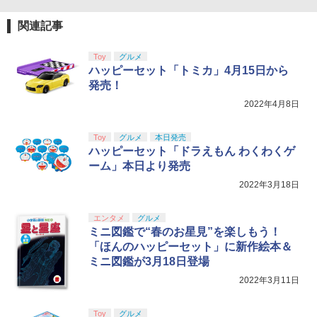
￥3,520
B-C ケーブル
ーム [ 荒野行動 FPS PUBG ]
【純正品】DualSense ワイヤレスコン
ニンテンドープリペイド番号 9000円|オ
4
4
￥10,780
関連記事
トローラー ミッドナイト ブラック(CFI-
ンラインコード版
￥2,618
￥1,080
ZCT2J01)
[メール便OK]【新品】【PS5】零 〜紅い
4
蝶〜 REMAKE [PS5版]
【特典】君たちはどう生きるか【Blu-ra
￥9,000
4
Toy
グルメ
￥10,737
y】(オリジナル トトロの手ぬぐい) [ 宮
ハッピーセット「トミカ」4月15日から
劇場版「鬼滅の刃」無限城編 第一章 猗
4
崎駿 ]
￥3,320
発売！
窩座再来 完全生産限定版 [Blu-ray]
【楽天ランキング1位入賞】自動タップ
5
【国内正規品】Thrustmaster スラスト
5
機 オートクリッカー 連打装置 USB給電
2022年4月8日
￥5,385
マスター TH8S シフター - PC、PS4、P
ニンテンドープリペイド番号 5000円|オ
5
クリップ式 スマホ自動操作 日本語説明
￥8,698
【純正品】DualSense ワイヤレスコン
S5、PS5 Pro、Xbox One、Xbox Serie
ンラインコード版
5
書付き iPhone/Android対応 いいね/ゲ
トローラー(CFI-ZCT2J)
s X|S 対応の高精度 H パターン シフター
ーム周回/ライブ/推し活対応 (ホワイト)
Toy
グルメ
本日発売
【当店独自で＋P10倍★要エントリー】
5
￥5,000
ハッピーセット「ドラえもん わくわくゲ
【中古】[PS5] オクトパストラベラーII
￥10,737
￥14,141
『映画 ラブライブ！蓮ノ空女学院スクー
5
￥1,380
(OCTOPATH TRAVELER 2) スクウェ
ーム」本日より発売
ルアイドルクラブ Bloom Garden Part
【Amazon.co.jp限定】劇場版モノノ怪
5
ア・エニックス (20230224)
y』(特装限定版)【Blu-ray】 [ 矢立肇 ]
2022年3月18日
第三章 蛇神 (オリジナル特典:オリジナル
巾着＋メーカー特典:【坤と離】二振りの
￥4,180
￥8,580
剣、十翼より来たる！スタジオ描き下ろ
エンタメ
グルメ
しイラストボード付) [DVD]
ミニ図鑑で“春のお星見”を楽しもう！
「ほんのハッピーセット」に新作絵本＆
￥8,800
ミニ図鑑が3月18日登場
2022年3月11日
Toy
グルメ