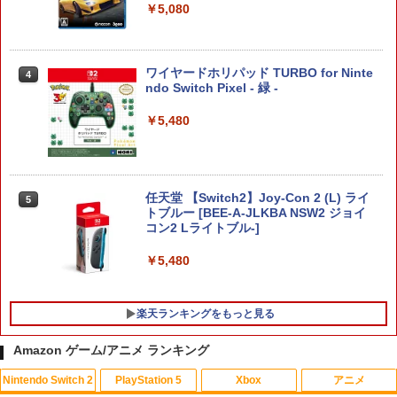
￥5,080
ワイヤードホリパッド TURBO for Ninte
4
ndo Switch Pixel - 緑 -
￥5,480
任天堂 【Switch2】Joy-Con 2 (L) ライ
5
トブルー [BEE-A-JLKBA NSW2 ジョイ
コン2 Lライトブル-]
￥5,480
楽天ランキングをもっと見る
Amazon ゲーム/アニメ ランキング
Nintendo Switch 2
PlayStation 5
Xbox
アニメ
【ホリ公式】【SONYライセンス商品】
【中古】スーパーダンガンロンパ2 さよ
【中古】【未使用品】アバター：ファイ
1
1
1