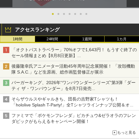
●
●
●
●
●
●
●
アクセスランキング
1時間
24時間
1週間
1カ月
「オクトパストラベラー」70%オフで1,643円！ もうすぐ終了の
セール情報まとめ【8月8日更新】
ニンテンドーeショップでは「大神 絶景版」が67%オフで990円
後藤隆幸氏アニメーター活動45年周年記念展開催！ 「攻殻機動
隊 S.A.C.」など生原画、総作画監督修正が展示
バーガーキング、2026年“ワンパウンダーシリーズ”第3弾「ダー
ティ ザ・ワンパウンダー」を8月7日発売
「特製ガーリックマヨソース」を使用した超大型チーズバーガー
そらザウルスやギャルきち、団長の吉野家Tシャツも！
「hololive Splash T-Party!」全Tシャツラインナップ公開＆オン
ライン販売開始
ファミマで「ポケモンフレンダ」ピカチュウ&ゼラオラのフレン
ダピックがもらえるキャンペーン開催！
もっと見る