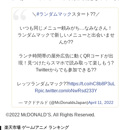
＼
#ランダムマック
スタート??／
いつも同じメニュー頼みがち…なみなさん！
ランダムマックで新しいメニューと出会いませ
んか??
ランチ時間帯の屋外広告に動くQRコードが出
現！見つけたらスマホで読み取って楽しもう?
Twitterからでも参加できる??
レッツランダムマック??
https://t.co/nC8b8P3uL
R
pic.twitter.com/oNwRsd233Y
— マクドナルド (@McDonaldsJapan)
April 11, 2022
©2022 McDONALD’S. All Rights Reserved.
楽天市場 ゲーム/アニメ ランキング