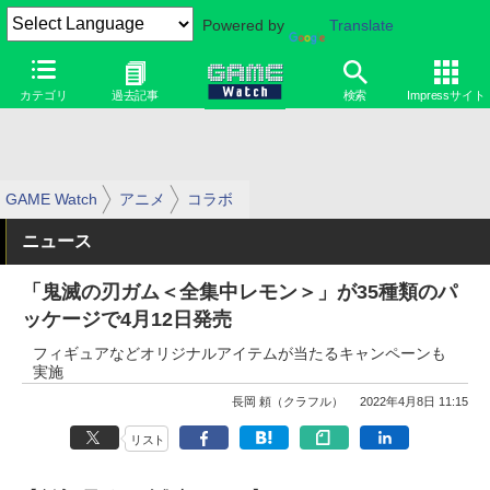
Powered by
Translate
カテゴリ
過去記事
検索
Impressサイト
GAME Watch
アニメ
コラボ
ニュース
「鬼滅の刃ガム＜全集中レモン＞」が35種類のパ
ッケージで4月12日発売
フィギュアなどオリジナルアイテムが当たるキャンペーンも
実施
長岡 頼（クラフル）
2022年4月8日 11:15
リスト