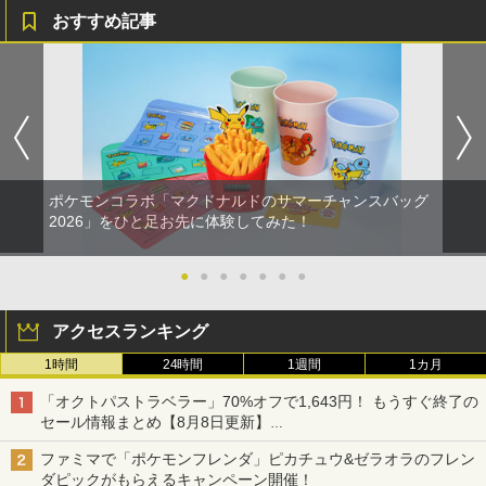
おすすめ記事
ポケモンコラボ「マクドナルドのサマーチャンスバッグ
2026」をひと足お先に体験してみた！
●
●
●
●
●
●
●
アクセスランキング
1時間
24時間
1週間
1カ月
「オクトパストラベラー」70%オフで1,643円！ もうすぐ終了の
セール情報まとめ【8月8日更新】
ニンテンドーeショップでは「大神 絶景版」が67%オフで990円
ファミマで「ポケモンフレンダ」ピカチュウ&ゼラオラのフレン
ダピックがもらえるキャンペーン開催！