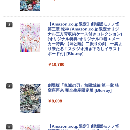
PS Vita 2000 アナログスティック・スラ
3
バイオハザード:デスアイランド スペシ
3
イドパッド修理用基板 部品 パーツ L R
ャル・プライス【Blu-ray】 [ 羽住英一郎
互換 黒 ブラック オリジナルウエス スラ
【中古】PS5ソフト ドラゴンクエストVII
【純正品】Xbox ワイヤレス コントロー
ELDEN RING Tarnished Edition 【Swit
]
3
3
3
イドパッド
Reimagined
ラー (カーボンブラック)
ch2】 POT-P-AAF6C
Nintendo Switch 2(日本語・国内専用)
【Amazon.co.jp限定】劇場版モノノ怪
【純正品】ディスクドライブ(CFI-ZDD1
3
3
3
￥1,369
第三章 蛇神 (Amazon.co.jp限定オリジ
J) PlayStation 5
￥750
￥4,320
￥8,020
￥7,757
ナル三方背収納ケース付きコレクション)
￥55,491
(オリジナル特典:オリジナル巾着＋メー
￥11,980
カー特典:【坤と離】二振りの剣、十翼よ
新劇場版銀魂 -吉原大炎上ー (通常版)【B
4
り来たる！スタジオ描き下ろしイラスト
【中古】桃太郎電鉄15 五大ボンビー登
【純正品】Xbox 充電式バッテリー + US
4
lu-ray】 [ 杉田智和 ]
4
ボード付) [Blu-ray]
【特典】ドラゴンズドグマ 2：ダークア
場!の巻
任天堂 スーパー マリオパーティ ジャン
B-C ケーブル
4
4
リズン PS5版(【早期購入封入特典】D
【純正品】DualSense ワイヤレスコン
ボリー Nintendo Switch 2 Edition + ジ
ニンテンドープリペイド番号 9000円|オ
4
￥4,118
4
￥10,780
Lコード)
トローラー ミッドナイト ブラック(CFI-
ャンボリーTV【Switch 2】 NXSPA7HL
￥857
ンラインコード版
￥2,618
ZCT2J01)
B [NXSPA7HLB]
￥5,090
￥9,000
￥10,737
￥7,930
劇場版「鬼滅の刃」無限城編 第一章 猗
4
アニプレックス ブルーレイディスク
5
窩座再来 完全生産限定版 [Blu-ray]
【中古】Nintendo リングフィット アド
【国内正規品】Thrustmaster スラスト
5
劇場版「鬼滅の刃」無限列車編 通常版
5
ベンチャー [Nintendo Switch]【府中
シティーズ：スカイライン リマスター
マスター TH8S シフター - PC、PS4、P
ニンテンドープリペイド番号 5000円|オ
5
5
￥8,698
ル・シーニュ】保証期間1週間
ジャパン・スペシャル・エディション
【純正品】DualSense ワイヤレスコン
S5、PS5 Pro、Xbox One、Xbox Serie
スーパー マリオパーティ ジャンボリー
ンラインコード版
5
￥4,400
5
トローラー(CFI-ZCT2J)
s X|S 対応の高精度 H パターン シフター
Nintendo Switch 2 Edition ＋ ジャンボ
￥1,200
リーTV 【Switch2】 NXS-P-A7HLB
￥5,591
￥5,000
￥10,737
￥14,141
￥8,170
【Amazon.co.jp限定】劇場版モノノ怪
5