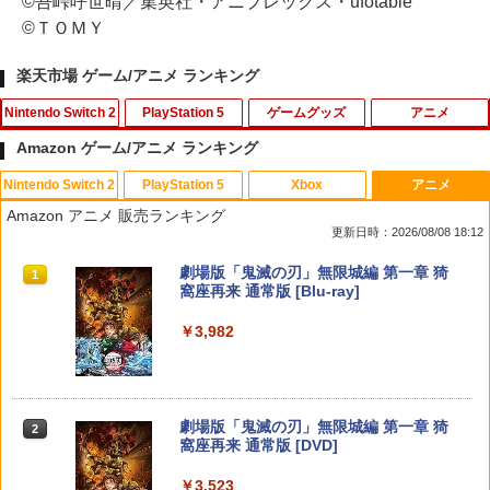
©吾峠呼世晴／集英社・アニプレックス・ufotable
©ＴＯＭＹ
楽天市場 ゲーム/アニメ ランキング
Nintendo Switch 2
PlayStation 5
ゲームグッズ
アニメ
Amazon ゲーム/アニメ ランキング
Nintendo Switch 2
PlayStation 5
Xbox
アニメ
【特典】ドラゴンクエストモンスターズ
【中古】PS5龍が如く8外伝 Pirates i
【中古】グランド・セフト・オートV
バイオハザード:ヴェンデッタ スペシャ
1
1
1
1
Amazon アニメ 販売ランキング
4 枯れ木の国のビアンカ・フローラ S
n Hawaii
【CEROレーティング「Z」】 - PS3
ル・プライス【Blu-ray】 [ ケビン・ドー
更新日時：2026/08/08 18:12
witch2版(【早期購入封入特典】冒険ス
マン ]
タートダッシュセット)
￥1,989
￥446
スプラトゥーン レイダース|オンライン
PlayStation 5 デジタル・エディション
【純正品】Xbox ワイヤレス コントロー
劇場版「鬼滅の刃」無限城編 第一章 猗
1
1
1
1
￥1,369
コード版
日本語専用 Console Language: Japan
ラー + USB-C® ケーブル
窩座再来 通常版 [Blu-ray]
￥7,623
ese only (CFI-2200B01)
￥5,832
￥8,300
￥3,982
￥55,000
ソニー・インタラクティブエンタテイン
【中古】WinningPost 4
バイオハザード:インフィニット ダーク
2
2
2
メント 【PS5】Marvel’s Spider-Man 2
任天堂 【Switch2】ゼルダの伝説 ブレス
ネス スペシャル・プライス【Blu-ray】 [
2
通常版 [ECJS-00035 PS5 マーベルス
オブ ザ ワイルド Nintendo Switch 2 Ed
株式会社カプコン ]
￥549
パイダーマン2 ツウジョウ]【MARVELC
【純正品】Xbox ワイヤレス コントロー
ition [NXS-P-AAAAH NSW2 ゼルダノデ
2
スプラトゥーン レイダース -Switch2
劇場版「鬼滅の刃」無限城編 第一章 猗
orner】
Beast of Reincarnation -PS5 【特典】
ラー (ロボット ホワイト)
2
2
ンセツ ブレス オブ ザ ワイルド]
2
￥1,369
窩座再来 通常版 [DVD]
プロダクトコード 封入
￥6,446
￥3,980
￥7,681
￥7,710
￥3,523
￥7,286