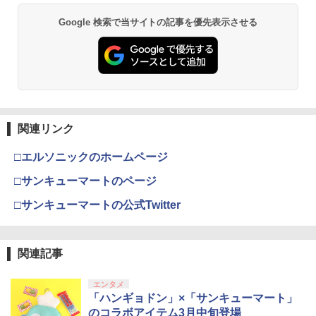
￥10,780
Google 検索で当サイトの記事を優先表示させる
劇場版「鬼滅の刃」無限城編 第一章 猗
2
窩座再来 通常版 [Blu-ray]
￥3,964
関連リンク
□エルソニックのホームページ
劇場版「鬼滅の刃」無限城編 第一章 猗
3
窩座再来 通常版 [DVD]
□サンキューマートのページ
￥3,523
□サンキューマートの公式Twitter
関連記事
劇場版「鬼滅の刃」無限城編 第一章 猗
4
窩座再来 完全生産限定版 [Blu-ray]
エンタメ
「ハンギョドン」×「サンキューマート」
￥8,698
のコラボアイテム3月中旬登場