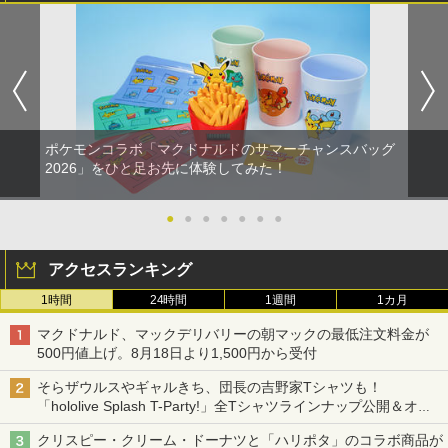
ポケモンコラボ「マクドナルドのサマーチャンスバッグ
2026」をひと足お先に体験してみた！
●
●
●
●
●
●
●
アクセスランキング
1時間
24時間
1週間
1カ月
マクドナルド、マックデリバリーの朝マックの最低注文料金が
500円値上げ。8月18日より1,500円から受付
そらザウルスやギャルきち、団長の吉野家Tシャツも！
「hololive Splash T-Party!」全Tシャツラインナップ公開＆オン
ライン販売開始
クリスピー・クリーム・ドーナツと「ハリポタ」のコラボ商品が