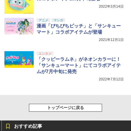
2022年3月14日
【Amazon.co.jp限定】劇場版モノノ怪
5
アニメ
マンガ
第三章 蛇神 (オリジナル特典:オリジナル
漫画「ぴちぴちピッチ」と「サンキュー
巾着＋メーカー特典:【坤と離】二振りの
マート」コラボアイテムが登場
剣、十翼より来たる！スタジオ描き下ろ
しイラストボード付) [DVD]
2021年12月1日
￥8,800
エンタメ
「クッピーラムネ」がネオンカラーに！
「サンキューマート」にてコラボアイテ
ムが7月中旬に発売
2022年7月12日
トップページに戻る
おすすめ記事