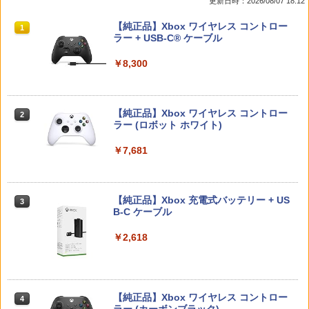
更新日時：2026/08/07 18:12
ケース 高透明 簡単組立 PP素材 日本製 3
ド対応）+MovieNEXワールド] [Blu-ray]
Aカンパニー RCC-GBCASE-5P 【メー
￥3,800
￥2,560
スプラトゥーン レイダース|オンライン
PlayStation 5 デジタル・エディション
【純正品】Xbox ワイヤレス コントロー
ル便送料無料】
1
1
1
￥1,100
コード版
日本語専用 Console Language: Japan
ラー + USB-C® ケーブル
ese only (CFI-2200B01)
￥880
￥5,832
￥8,300
￥55,000
テーブルモード専用 ポータブルUSBハブ
【SQUARE ENIX】【中古品】スクウェ
機動戦士ガンダムSEED FREEDOM(通常
2
2
2
スタンド 2ポート for Nintendo Switch
ア・エニックス『ドラゴンクエストVII R
版)【Blu-ray】 [ 矢立肇 ]
2
eimagined』ELJM-30807 PS5 ゲームソ
3DO ファイアボール【新品】
2
フト 1週間保証【中古】
【純正品】Xbox ワイヤレス コントロー
2
￥4,032
スプラトゥーン レイダース -Switch2
Beast of Reincarnation -PS5 【特典】
ラー (ロボット ホワイト)
2
￥3,980
2
￥1,200
プロダクトコード 封入
￥3,296
￥6,445
￥7,681
￥7,286
空飛ぶゆうれい船【Blu-ray】 [ 石ノ森章
3
スクウェア・エニックス ドラゴンクエス
太郎 ]
3
Nintendo Switch2 専用 NGC+USB ハブ
3
トXI 過ぎ去りし時を求めて S【Switch
[メール便OK]【新品】【PS5】メタファ
3
冷却ファン付き ゲームキューブコントロ
2】 POTPAANVA [POTPAANVA]
ー：リファンタジオ［PS5版］[在庫品]
【純正品】Xbox 充電式バッテリー + US
3
￥4,400
ーラー 接続 USB ハブ スイッチ2 アクセ
B-C ケーブル
サリー 周辺機器 SWITCH2 ◇AL-NS257
Nintendo Switch 2(日本語・国内専用)
【純正品】ディスクドライブ(CFI-ZDD1
3
3
￥4,920
￥4,050
1【メール便】
J) PlayStation 5
￥2,618
￥55,871
￥2,580
￥11,849
映画『THE FIRST SLAM DUNK』 STAN
4
ドラゴンクエストXI 過ぎ去りし時を求
DARD EDITION【4K ULTRA HD】（早
4
【中古】PS5ソフト アサシン クリード
めて S Switch2版
期予約特典なし） [ 井上雄彦 ]
4
シャドウズ スタンダードエディション
【純正品】Xbox ワイヤレス コントロー
4
任天堂 amiibo マンタロー スプラトゥー
4
【佐々店】
【純正品】DualSense ワイヤレスコン
ラー (カーボンブラック)