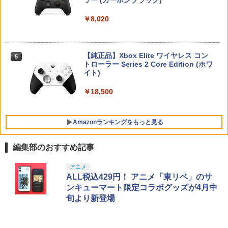
ニンテンドープリペイド番号 9000円|オ
4
￥4,930
￥5,280
4
ンシリーズ ※大量購入時には納期にお時
トローラー ミッドナイト ブラック(CFI-
ンラインコード版
間がかかる場合があります
ZCT2J01)
￥5,000
￥8,020
￥9,000
￥2,600
￥10,737
【当店独自で＋P10倍★要エントリー】
【特典】攻殻機動隊 SAC_2045 最後の
5
5
【中古】[Switch2] ドラゴンクエストVII
人間(特装限定版)【Blu-ray】(第1弾・第
【特典】METAL GEAR SOLID : MASTE
【純正品】Xbox Elite ワイヤレス コン
Reimagined(ドラクエ7 リイマジンド)
2弾キービジュアル使用ステッカーセッ
5
5
R COLLECTION Vol.2 PS5版(【早期購
トローラー Series 2 Core Edition (ホワ
スクウェア・エニックス(20260205)
ト(2枚1セット・袋入れ)) [ 士郎正宗 ]
ニンテンドープリペイド番号 5000円|オ
5
Switch2 ケース レザーケース スイッチ2
5
入封入特典】DLCチラシ)
【純正品】DualSense ワイヤレスコン
イト)
ンラインコード版
5
Nintendo 対応 スイッチ スイッチツー
トローラー(CFI-ZCT2J)
￥5,080
￥5,535
シンプル ミニマル PUレザー 革 カバー
￥5,742
￥18,500
￥5,000
ポーチ ストラップ付属 オシャレ ソフト
￥10,737
収納 ガジェットケース クリスマス ギフ
ト プレゼント 送料無料
Amazonランキングをもっと見る
￥3,480
編集部のおすすめ記事
【Amazon.co.jp限定】劇場版モノノ怪
アニメ
1
第三章 蛇神 (Amazon.co.jp限定オリジ
ALL税込429円！ アニメ「東リベ」のサ
ナル三方背収納ケース付きコレクション)
ンキューマート限定コラボグッズが4月中
(オリジナル特典:オリジナル巾着＋メー
旬より新登場
カー特典:【坤と離】二振りの剣、十翼よ
り来たる！スタジオ描き下ろしイラスト
ボード付) [Blu-ray]