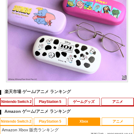
楽天市場 ゲーム/アニメ ランキング
Nintendo Switch 2
PlayStation 5
ゲームグッズ
アニメ
Amazon ゲーム/アニメ ランキング
Nintendo Switch 2
PlayStation 5
Xbox
アニメ
【新品】Switch2 eFootball Kick-Off!
[メール便OK]【新品】【PS5】CRYSTA
GBC用 レトロコレクションケース 5枚
【中古】アナと雪の女王 MovieNEX [ブ
1
1
1
1
Amazon Xbox 販売ランキング
【メール便】
R -クライスタ- ［PS5版］[在庫品]
ゲームボーイ ソフト ケース ゲーム 収納
ルーレイ+DVD+デジタルコピー（クラウ