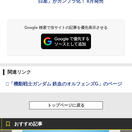
白星」がガンプラ化！ 8月発売
劇場版「鬼滅の刃」無限城編 第一章 猗
2
Google 検索で当サイトの記事を優先表示させる
窩座再来 通常版 [DVD]
￥3,523
【Amazon.co.jp限定】劇場版モノノ怪
3
第三章 蛇神 (Amazon.co.jp限定オリジ
関連リンク
ナル三方背収納ケース付きコレクション)
(オリジナル特典:オリジナル巾着＋メー
□「機動戦士ガンダム 鉄血のオルフェンズG」のページ
カー特典:【坤と離】二振りの剣、十翼よ
り来たる！スタジオ描き下ろしイラスト
ボード付) [Blu-ray]
トップページに戻る
￥10,780
おすすめ記事
劇場版「鬼滅の刃」無限城編 第一章 猗
4