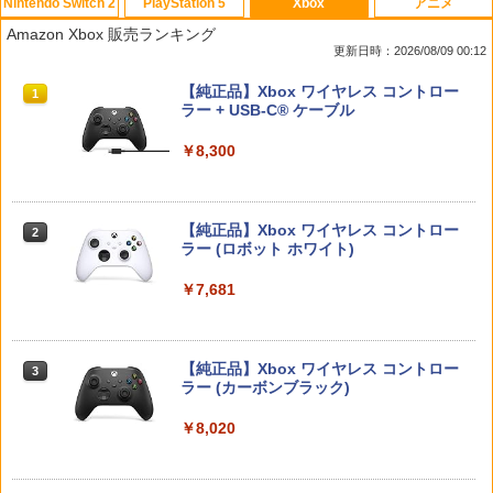
Nintendo Switch 2
PlayStation 5
Xbox
アニメ
【7週連続1位】inklink公式 Switch / Sw
CYBER ・ コントローラー充電ケーブル
【中古】ゲーム&ワリオ
【中古】 ウォーキング with ダイナソー
1
1
1
1
Amazon Xbox 販売ランキング
itch2 コントローラー 最新モデル 最新フ
Type-C to C （ PS5 用） 3m
[レンタル落ち] [Blu-ray] [ブルーレイ]
更新日時：2026/08/09 00:12
ァームウェア プロコン プロコン2 プロコ
￥1,288
ントローラー スイッチ2 スイッチ Switc
￥1,188
￥84
スプラトゥーン レイダース|オンライン
PlayStation 5 デジタル・エディション
【純正品】Xbox ワイヤレス コントロー
h コントローラー ワイヤレスコントロー
1
1
1
コード版
日本語専用 Console Language: Japan
ラー + USB-C® ケーブル
ラー 連射機能 ワイヤレス switch2コン
ese only (CFI-2200B01)
トローラ Switch2コントローラー
￥5,832
￥8,300
￥55,000
￥2,960
【中古】 ドラゴンボール Sparking！
【中古】ファイナルファンタジーコレク
エアコンカビとりすいすい（G型モデ
2
2
2
ZERO／PS5
ション
ル、エアコンファン掃除ブラシ）スペア
ブラシカートリッジ1個付き
【純正品】Xbox ワイヤレス コントロー
￥2,783
￥1,503
2
スプラトゥーン レイダース -Switch2
Beast of Reincarnation -PS5 【特典】
ラー (ロボット ホワイト)
2
Switch2用 温度モニターファン
￥3,723
2
2
プロダクトコード 封入
￥6,449
￥7,681
￥3,224
￥7,286
Switch2 ケース スイッチ2 Nintendo 対
3
【中古】 オクトパストラベラー0／PS5
Vivy -Fluorite Eye’s Song- 4 完全生産
3
応 スイッチ スイッチツー 名入れ かわい
3
限定版 BD
い ニンテンドースイッチ カバー ポーチ
【純正品】Xbox ワイヤレス コントロー
￥3,872
switch Lite 新型 本体 ジョイコン ソフ
3
ラー (カーボンブラック)
￥3,980
ト ケーブル 収納可能 ポーチ クリスマス
Nintendo Switch 2(日本語・国内専用)
【純正品】ディスクドライブ(CFI-ZDD1
3
【お買い物マラソン期間限定♪最大30％O
3
ギフト クリスマス プレゼント 送料無料
3
J) PlayStation 5
FF】【tomtoc公式店】 Switch 2対応 ハ
￥8,020
￥55,491
ードケース FancyCase-G05 Nintendo
￥1,300
2025年 スイッチ2モデル用 スリムケース
￥11,980
持ち運び キャリングケース 耐衝撃 薄型
70年代風ロボットアニメ ゲッP-X PS5
【送料無料】劇場版「鬼滅の刃」無限城
4
4