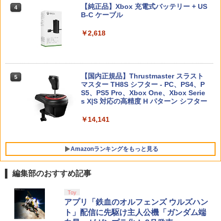
ハードポーチ ゲームカード12枚収納 ア
版
編 第一章 猗窩座再来(通常版)【Blu-ra
【純正品】Xbox 充電式バッテリー + US
4
クセサリーポーチ
y】/アニメーション[Blu-ray]【返品種別
B-C ケーブル
【中古品】 Nintendo SUPER Famicom
4
A】
【純正品】DualSense ワイヤレスコン
￥3,878
ニンテンドープリペイド番号 9000円|オ
4
SFC ニンテンドー スーパー ファミコン
4
￥2,653
トローラー ミッドナイト ブラック(CFI-
ンラインコード版
￥2,618
ソフト 魂斗羅スピリッツ 併売 ソフト汚
ZCT2J01)
￥4,400
れ 023-260714-mh-06-fuzh 万代Net店
￥9,000
￥10,737
￥3,000
【顧客満足度98.3%】 Switch2 ケース
シルバースタージャパン 【PS5】遊んで
4
5
大容量 Switch2/Switch通常モデル/Swit
将棋が強くなる！ 銀星将棋DX2 [ELJM-
Vivy -Fluorite Eye’s Song- 6【完全生産
【国内正規品】Thrustmaster スラスト
5
5
ch lite/Switch 有機ELモテルに対応 収納
30494 PS5 ギンセイショウギ DX 2]
限定版】【Blu-ray】 [ 種崎敦美 ]
マスター TH8S シフター - PC、PS4、P
ニンテンドープリペイド番号 5000円|オ
5
バッグ 防水 防塵 耐衝撃 持ち運び便利 ポ
【純正品】DualSense ワイヤレスコン
S5、PS5 Pro、Xbox One、Xbox Serie
ンラインコード版
5
[Switch 2] ぽこ あ ポケモン エキスパン
5
ーチ スタンド/コントローラー/カード/ド
￥4,480
トローラー(CFI-ZCT2J)
s X|S 対応の高精度 H パターン シフター
￥6,160
ションパス（ダウンロード版）※3,200
ックなど収納可能 カバー 収納ボックス
ポイントまでご利用可
￥5,000
￥10,737
￥14,141
￥2,880
￥4,400
Amazonランキングをもっと見る
Nintendo Switch 2 ACアダプター
5
編集部のおすすめ記事
￥3,974
劇場版「鬼滅の刃」無限城編 第一章 猗
Toy
1
窩座再来 通常版 [Blu-ray]
アプリ「鉄血のオルフェンズ ウルズハン
ト」配信に先駆け主人公機「ガンダム端
￥3,982