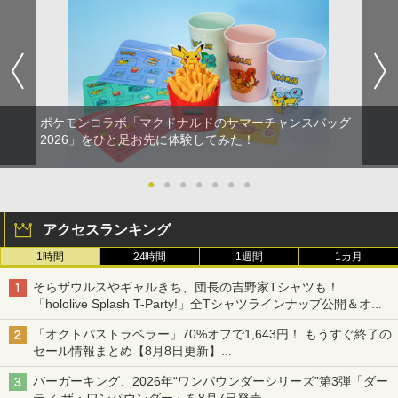
窩座再来 完全生産限定版 [Blu-ray]
￥8,698
『映画 ラブライブ！蓮ノ空女学院スクー
5
ポケモンコラボ「マクドナルドのサマーチャンスバッグ
ルアイドルクラブ Bloom Garden Part
2026」をひと足お先に体験してみた！
y』Blu-ray（特装限定版）
￥8,589
●
●
●
●
●
●
●
アクセスランキング
1時間
24時間
1週間
1カ月
そらザウルスやギャルきち、団長の吉野家Tシャツも！
「hololive Splash T-Party!」全Tシャツラインナップ公開＆オン
ライン販売開始
「オクトパストラベラー」70%オフで1,643円！ もうすぐ終了の
セール情報まとめ【8月8日更新】
ニンテンドーeショップでは「大神 絶景版」が67%オフで990円
バーガーキング、2026年“ワンパウンダーシリーズ”第3弾「ダー