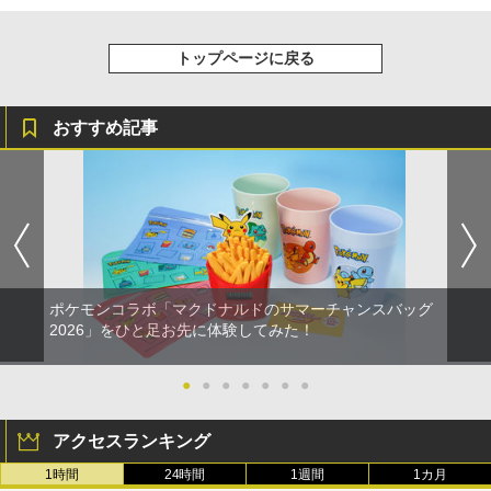
トップページに戻る
おすすめ記事
ポケモンコラボ「マクドナルドのサマーチャンスバッグ
2026」をひと足お先に体験してみた！
●
●
●
●
●
●
●
アクセスランキング
1時間
24時間
1週間
1カ月