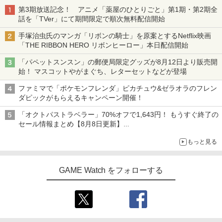
第3期放送記念！ アニメ「薬屋のひとりごと」第1期・第2期全
話を「TVer」にて期間限定で順次無料配信開始
手塚治虫氏のマンガ「リボンの騎士」を原案とするNetflix映画
「THE RIBBON HERO リボンヒーロー」本日配信開始
「パペットスンスン」の郵便局限定グッズが8月12日より販売開
始！ マスコットやがまぐち、レターセットなどが登場
ファミマで「ポケモンフレンダ」ピカチュウ&ゼラオラのフレン
ダピックがもらえるキャンペーン開催！
「オクトパストラベラー」70%オフで1,643円！ もうすぐ終了の
セール情報まとめ【8月8日更新】
ニンテンドーeショップでは「大神 絶景版」が67%オフで990円
もっと見る
GAME Watch をフォローする