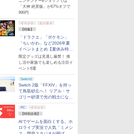
ニンテンドーeショップでは
「大神 絶景版」が67%オフで
990円
イベント
エンタメ
【特集】
「ドラクエ」「ポケモン」
「ちいかわ」など2026年夏
イベントまとめ【夏休み特
集】
限定グッズは見逃し厳禁！ 推
し活や家族でも楽しめる注目イ
ベント8選
Switch2
Switch 2版「FFXIV」を持っ
て鳥取砂丘へ！ リアル・サ
ゴリー砂漠で光の戦士になっ
てみた
PC
イベント
【特別企画】
AIでゲームを面白くする。ホ
ロライブ実況で人気「ミメシ
ス」開発スタジオが掲げ