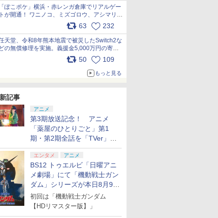
「ぽこポケ」横浜・赤レンガ倉庫でリアルゲー
トが開通！ ワニノコ、ミズゴロウ、アシマリ登
場シーンをレポート pic.x.com/LDgEByVl6D
63
232
任天堂、令和8年熊本地震で被災したSwitch2な
どの無償修理を実施。義援金5,000万円の寄付
も発表 pic.x.com/BAYsMfUfUC
50
109
もっと見る
新記事
アニメ
第3期放送記念！ アニメ
「薬屋のひとりごと」第1
期・第2期全話を「TVer」に
て期間限定で順次無料配信開
エンタメ
アニメ
始
BS12 トゥエルビ「日曜アニ
メ劇場」にて「機動戦士ガン
ダム」シリーズが本日8月9日
から8週連続で放送
初回は「機動戦士ガンダム
【HDリマスター版】」