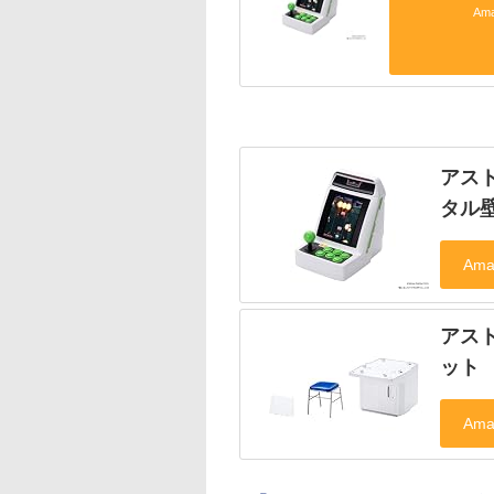
Am
アスト
タル壁
アス
ット