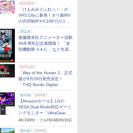
エンタメ
「けもみみりふれっ！」が
VHS Cityに参画！オリ曲MV
の共同制作やC108でのスペ
シャルコラボ広告を掲出
アニメ
後藤隆幸氏アニメーター活動
45年周年記念展開催！ 「攻
殻機動隊 S.A.C.」など生原
画、総作画監督修正が展示
イベント
「Way of the Hunter 2」正式
版が9月29日発売決定！
「THQ Nordic Digital
Showcase 2026」まとめ
セール
ハード
【Amazonセール】LGの
VESA Dual Mode対応ゲーミ
ングモニター「UltraGear
27G850A-B」がお買い得！
4K/240Hz・フルHD/480Hz対応
セール
ハード