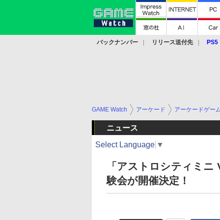
バックナンバー
リリース送付先
PS5
モバイル
eスポーツ
クラウド
PS
GAME Watch
アーケード
アーケードゲー
ニュース
Select Language
▼
「アストロシティミニ 
験会が開催決定！