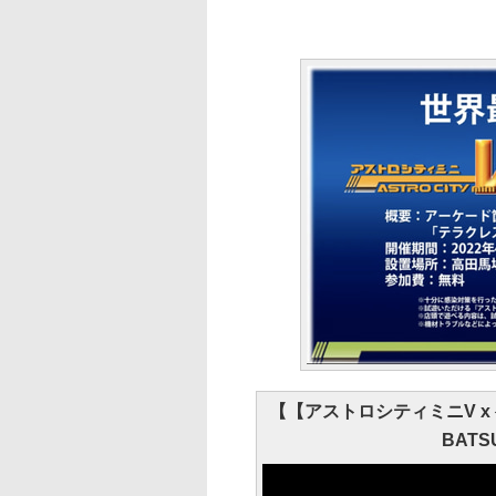
【【アストロシティミニV x
BAT