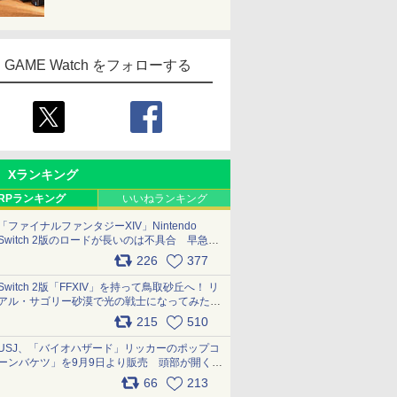
GAME Watch をフォローする
Xランキング
RPランキング
いいねランキング
「ファイナルファンタジーXIV」Nintendo
Switch 2版のロードが長いのは不具合 早急に
アップデートできるよう対応中
226
377
pic.x.com/s9S3nRCAGa
Switch 2版「FFXIV」を持って鳥取砂丘へ！ リ
アル・サゴリー砂漠で光の戦士になってみた
pic.x.com/qyOfL2uv1n
215
510
USJ、「バイオハザード」リッカーのポップコ
ーンバケツ」を9月9日より販売 頭部が開く仕
組み。味は恐怖を堪のう「味噌フレーバー」
66
213
pic.x.com/81MuXGahVM