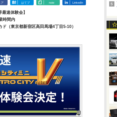
ェア
はてブ
note
LinkedIn
界最速体験会】
営業時間内
ド（東京都新宿区高田馬場4丁目5-10）