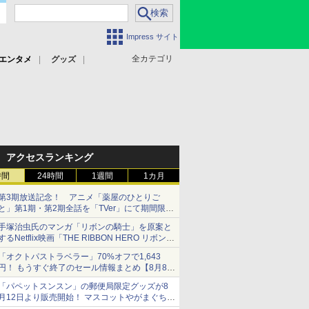
Impress サイト
全カテゴリ
エンタメ
グッズ
アクセスランキング
時間
24時間
1週間
1カ月
第3期放送記念！ アニメ「薬屋のひとりご
と」第1期・第2期全話を「TVer」にて期間限定
で順次無料配信開始
手塚治虫氏のマンガ「リボンの騎士」を原案と
するNetflix映画「THE RIBBON HERO リボンヒ
ーロー」本日配信開始
「オクトパストラベラー」70%オフで1,643
円！ もうすぐ終了のセール情報まとめ【8月8日
更新】
「パペットスンスン」の郵便局限定グッズが8
ニンテンドーeショップでは「大神 絶景版」が
月12日より販売開始！ マスコットやがまぐち、
67%オフで990円
レターセットなどが登場