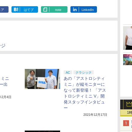
ェア
はてブ
note
LinkedIn
ージ
AC
クラシック
ィミニ
あの「アストロシティ
ー出
ミニ」が縦モニターに
なって新登場！ 「アス
トロシティミニ V」開
2年2月4日
発スタッフインタビュ
ー
1
2021年12月17日