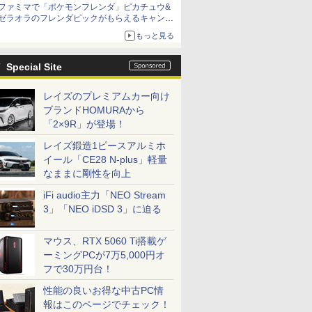
ファミマで「ポケモンフレンダ」ピカチュウ&
ゼラオラのフレンダピックがもらえるキャンペ
ーン開催！
もっと見る
Special Site
レイズのプレミアムカー向け
ブランドHOMURAから
「2×9R」が登場！
レイズ鍛造1ピースアルミホ
イール「CE28 N-plus」軽量
なままに剛性を向上
iFi audio主力「NEO Stream
3」「NEO iDSD 3」に迫る
マウス、RTX 5060 Ti搭載ゲ
ーミングPCが7万5,000円オ
フで30万円台！
性能の良いお得な中古PC情
報はこのページでチェック！