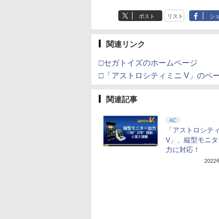
ポスト
リスト
シ
関連リンク
□セガトイズのホームページ
□「アストロシティミニ V」のペ
関連記事
AC
「アストロシテ
V」、縦型モニタ
力に対応！
202