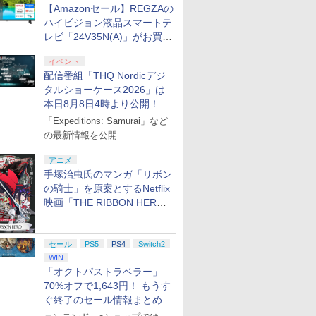
【Amazonセール】REGZAの
ハイビジョン液晶スマートテ
レビ「24V35N(A)」がお買い
得！
イベント
配信番組「THQ Nordicデジ
タルショーケース2026」は
本日8月8日4時より公開！
「Expeditions: Samurai」など
の最新情報を公開
アニメ
手塚治虫氏のマンガ「リボン
の騎士」を原案とするNetflix
映画「THE RIBBON HERO
リボンヒーロー」本日配信開
始
セール
PS5
PS4
Switch2
WIN
「オクトパストラベラー」
70%オフで1,643円！ もうす
ぐ終了のセール情報まとめ
【8月8日更新】