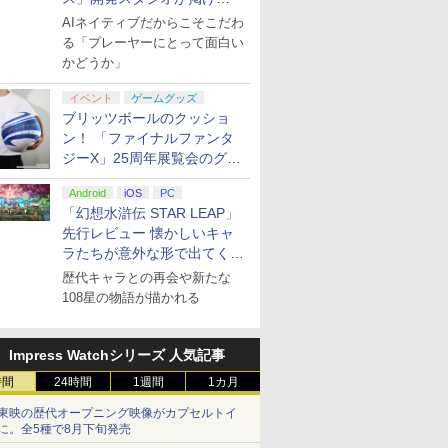
る“AI活用の信念”とは？【講
AIネイティブだからこそこだわ
演レポート】
る「プレーヤーにとって面白い
かどうか」
イベント
ゲームグッズ
ブリッツボールのクッショ
ン！ 「ファイナルファンタ
ジーX」25周年展覧会のグッ
ズ情報が公開
Android
iOS
PC
「幻想水滸伝 STAR LEAP」
先行レビュー 懐かしいキャ
ラたちが意外な形で出てくる
シリーズ完全新作！
歴代キャラとの再会や新たな
108星の物語が描かれる
Impress Watchシリーズ 人気記事
時間
24時間
1週間
1カ月
東映の歴代オープニング映像がカプセルトイ
に。全5種で8月下旬発売