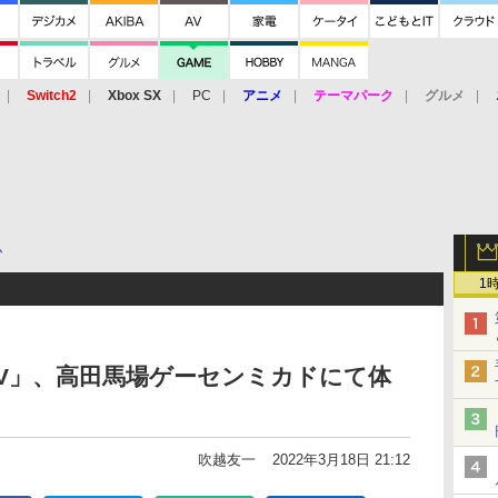
Switch2
Xbox SX
PC
アニメ
テーマパーク
グルメ
 Vita
3DS
アーケード
VR
ム
1
V」、高田馬場ゲーセンミカドにて体
吹越友一
2022年3月18日 21:12