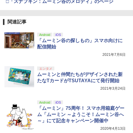
ナル三方背収納ケース付きコレクション)
￥55,491
□「スナフキン：ムーミン谷のメロディ」のページ
(オリジナル特典:オリジナル巾着＋メー
￥11,980
￥476
カー特典:【坤と離】二振りの剣、十翼よ
り来たる！スタジオ描き下ろしイラスト
【純正品】Xbox 充電式バッテリー + US
4
ボード付) [Blu-ray]
関連記事
【楽天ブックス限定特典+特典】空の軌
B-C ケーブル
4
【純正品】DualSense ワイヤレスコン
跡 the 2nd PS5版(DLCチラシ：NEOブ
ニンテンドープリペイド番号 9000円|オ
4
4
￥10,780
トローラー ミッドナイト ブラック(CFI-
レイサー・アガット+【早期購入外付特
ンラインコード版
￥2,618
Android
iOS
ZCT2J01)
典】DLCチラシ)
【中古】エースコンバット04 シャッター
5
「ムーミン谷の探しもの」スマホ向けに
ドスカイ
￥9,000
配信開始
￥10,737
￥7,480
劇場版「鬼滅の刃」無限城編 第一章 猗
4
￥592
2021年7月6日
窩座再来 完全生産限定版 [Blu-ray]
【国内正規品】Thrustmaster スラスト
5
マスター TH8S シフター - PC、PS4、P
ニンテンドープリペイド番号 5000円|オ
5
￥8,698
エンタメ
【純正品】DualSense ワイヤレスコン
S5、PS5 Pro、Xbox One、Xbox Serie
【特典】鬼武者 Way of the Sword(【初
ンラインコード版
5
5
ムーミンと仲間たちがデザインされた新
トローラー(CFI-ZCT2J)
s X|S 対応の高精度 H パターン シフター
回購入封入特典】プロダクトコード)
たなTカードがTSUTAYAにて発行開始
￥5,000
￥10,737
￥14,141
￥7,641
2021年3月24日
『映画 ラブライブ！蓮ノ空女学院スクー
5
ルアイドルクラブ Bloom Garden Part
Android
iOS
y』Blu-ray（特装限定版）
「ムーミン」75周年！ スマホ用箱庭ゲー
ム「ムーミン ～ようこそ！ムーミン谷へ
￥8,589
～」にて記念キャンペーン開催中
2020年4月13日