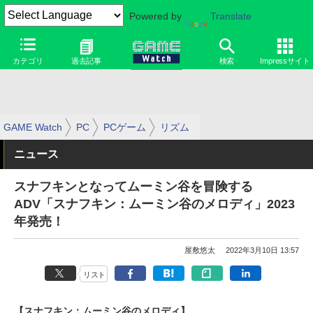
Powered by
Translate
カテゴリ
過去記事
検索
Impressサイト
GAME Watch
PC
PCゲーム
リズム
ニュース
スナフキンとなってムーミン谷を冒険する
ADV「スナフキン：ムーミン谷のメロディ」2023
年発売！
屋敷悠太
2022年3月10日 13:57
リスト
【スナフキン：ムーミン谷のメロディ】