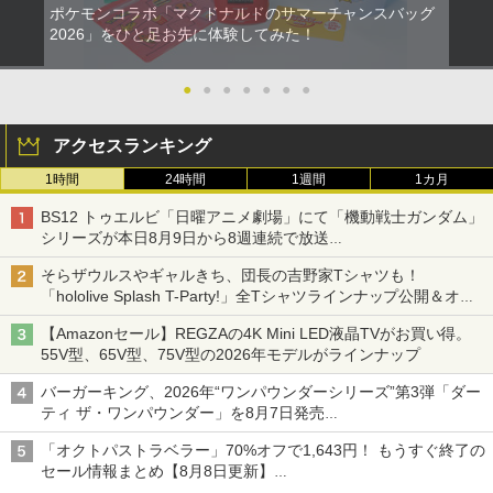
ポケモンコラボ「マクドナルドのサマーチャンスバッグ
2026」をひと足お先に体験してみた！
●
●
●
●
●
●
●
アクセスランキング
1時間
24時間
1週間
1カ月
BS12 トゥエルビ「日曜アニメ劇場」にて「機動戦士ガンダム」
シリーズが本日8月9日から8週連続で放送
初回は「機動戦士ガンダム【HDリマスター版】」
そらザウルスやギャルきち、団長の吉野家Tシャツも！
「hololive Splash T-Party!」全Tシャツラインナップ公開＆オン
ライン販売開始
【Amazonセール】REGZAの4K Mini LED液晶TVがお買い得。
55V型、65V型、75V型の2026年モデルがラインナップ
バーガーキング、2026年“ワンパウンダーシリーズ”第3弾「ダー
ティ ザ・ワンパウンダー」を8月7日発売
「特製ガーリックマヨソース」を使用した超大型チーズバーガー
「オクトパストラベラー」70%オフで1,643円！ もうすぐ終了の
セール情報まとめ【8月8日更新】
ニンテンドーeショップでは「大神 絶景版」が67%オフで990円