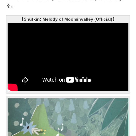
る。
【Snufkin: Melody of Moominvalley (Official)】