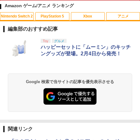
Amazon ゲーム/アニメ ランキング
Nintendo Switch 2
PlayStation 5
Xbox
アニメ
アンサー PS5コントローラ用 プレイアッ
【中古】ぷよぷよ通 決定盤
1
1
プボタンセット(ブラック)(ANS-PSV003
編集部のおすすめ記事
BK) 取り寄せ商品【期間数量限定】
￥358
スプラトゥーン レイダース|オンライン
PlayStation 5 デジタル・エディション
【純正品】Xbox ワイヤレス コントロー
劇場版「鬼滅の刃」無限城編 第一章 猗
Toy
グルメ
1
1
1
1
￥1,049
コード版
日本語専用 Console Language: Japan
ラー + USB-C® ケーブル
窩座再来 通常版 [Blu-ray]
ハッピーセットに「ムーミン」のキッチ
ese only (CFI-2200B01)
ングッズが登場。2月4日から発売！
￥5,832
￥8,300
￥3,982
【中古】アイドルマスター アニメ & G4
2
￥55,000
U!パック VOL.8
【8/4-11 当店P5倍!&マラソン!】PS5 縦
2
置き スタンド 転倒防止 地震対策 傷付き
￥410
防止 放熱改善 簡単取り付け Ps5 Slim/P
【純正品】Xbox ワイヤレス コントロー
s5 Pro/Ps5 対応 プレイステーション5 P
2
Google 検索で当サイトの記事を優先表示させる
スプラトゥーン レイダース -Switch2
劇場版「鬼滅の刃」無限城編 第一章 猗
Beast of Reincarnation -PS5 【特典】
ラー (ロボット ホワイト)
2
2
layStation 5
2
窩座再来 通常版 [DVD]
プロダクトコード 封入
￥6,449
￥7,681
￥1,698
￥3,523
【中古】グランツーリスモ4
￥7,286
3
￥470
【純正品】Xbox ワイヤレス コントロー
アストロボット
3
3
ラー (カーボンブラック)
関連リンク
Nintendo Switch 2(日本語・国内専用)
【Amazon.co.jp限定】劇場版モノノ怪
【純正品】ディスクドライブ(CFI-ZDD1
3
3
3
￥4,968
第三章 蛇神 (Amazon.co.jp限定オリジ
J) PlayStation 5
【中古】I.Q FINAL
￥8,020
4