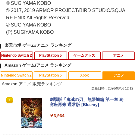
© SUGIYAMA KOBO
© 2017, 2019 ARMOR PROJECT/BIRD STUDIO/SQUA
RE ENIX All Rights Reserved.
© SUGIYAMA KOBO
(P) SUGIYAMA KOBO
楽天市場 ゲーム/アニメ ランキング
Nintendo Switch 2
PlayStation 5
ゲームグッズ
アニメ
Amazon ゲーム/アニメ ランキング
Nintendo Switch 2
PlayStation 5
Xbox
アニメ
eFootball(TM) Kick-Off! 【Switch2】
PS5 スティックカバー コントローラー
【中古】アサシン クリード4 ブラック フ
【中古】【Blu−ray】僕のヒーローアカ
1
1
1
1
Amazon アニメ 販売ランキング
RL205-J1
交換用 スティックキャップ PS4 コント
ラッグ - PS3
デミア Vol．3 / 長崎健司【監督】
更新日時：2026/08/06 12:12
ローラー / PS5 コントローラー / PS5 コ
ントローラー Edge ハンドル 交換用 周
￥3,600
￥300
￥430
スプラトゥーン レイダース|オンライン
PlayStation 5 デジタル・エディション
Xbox プリペイドカード 10,000円 デジ
劇場版「鬼滅の刃」無限城編 第一章 猗
辺機器 ホコリ防止 全面保護 快適なグリ
1
1
1
1
コード版
日本語専用 Console Language: Japan
タルコード 【旧 Xbox ギフトカード】
窩座再来 通常版 [Blu-ray]
ップ 取付簡単 DualSense DualShock4
ese only (CFI-2200B01)
[オンラインコード]
対応 ブラック 2個入
￥5,832
￥3,964
￥55,000
￥10,000
￥630
アンサー Switch2/PC用 miniコントロ
【中古】PS2 ソウルキャリバーII
【バーゲンセール】【中古】Blu-ray▼
2
2
2
ーラー ブラック [ANS-SW200BK]
スター・ウォーズ クローン・ウォーズ
ブルーレイディスク レンタル落ち
￥440