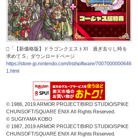
□「【新価格版】ドラゴンクエストXI 過ぎ去りし時を
求めて S」ダウンロードページ
https://store-jp.nintendo.com/list/software/7007000000646
1.html
© 1986, 2019 ARMOR PROJECT/BIRD STUDIO/SPIKE
CHUNSOFT/SQUARE ENIX All Rights Reserved.
© SUGIYAMA KOBO
© 1987, 2019 ARMOR PROJECT/BIRD STUDIO/SPIKE
CHUNSOFT/SQUARE ENIX All Rights Reserved.