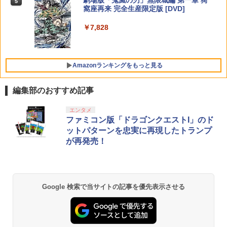
劇場版「鬼滅の刃」無限城編 第一章 猗
5
トローラー(CFI-ZCT2J)
ラー (ロボット ホワイト)
￥6,791
窩座再来 完全生産限定版 [DVD]
￥5,000
￥10,737
￥7,681
￥7,828
【店内全品P10倍 8/4〜要エントリー】
5
【中古】[PS5] 亰都ザナドゥ -桜花幻舞-
(おうかげんぶ) 通常版 日本ファルコム(2
0260716)
Amazonランキングをもっと見る
￥5,680
編集部のおすすめ記事
エンタメ
ファミコン版「ドラゴンクエストI」のド
ットパターンを忠実に再現したトランプ
が再発売！
Google 検索で当サイトの記事を優先表示させる