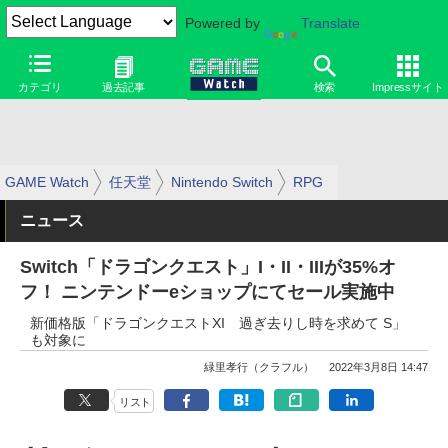
Powered by
Translate
カテゴリ
過去記事
検索
Impressサイト
GAME Watch
任天堂
Nintendo Switch
RPG
ニュース
Switch「ドラゴンクエスト」I・II・IIIが35%オ
フ！ ニンテンドーeショップにてセール実施中
新価格版「ドラゴンクエストXI 過ぎ去りし時を求めて S」
も対象に
緑里孝行（クラフル）
2022年3月8日 14:47
リスト