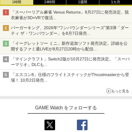
1時間
24時間
1週間
1カ月
「スーパーリアル麻雀 Venus Returns」8月27日に発売決定。脱
衣麻雀が3D×VRで復活
発売から2週間は20%オフになるセールが実施
バーガーキング、2026年“ワンパウンダーシリーズ”第3弾「ダー
ティ ザ・ワンパウンダー」を8月7日発売
「特製ガーリックマヨソース」を使用した超大型チーズバーガー
「イーグレットツー ミニ」新作追加ソフト発売決定。詳細を公
開するファミ通LIVEが8月27日20時から配信
シリーズ累計100タイトルへ
「マインクラフト」Switch2版が10月27日に発売決定。「スーパ
ーマリオ」DLCも
Switch版からのアップグレードも可能に
「エスコン8」仕様のフライトスティックがThrustmasterから登
場！ 10月2日発売
ジョイスティックに振動機能を搭載。予約受付も開始
もっと見る
GAME Watch をフォローする