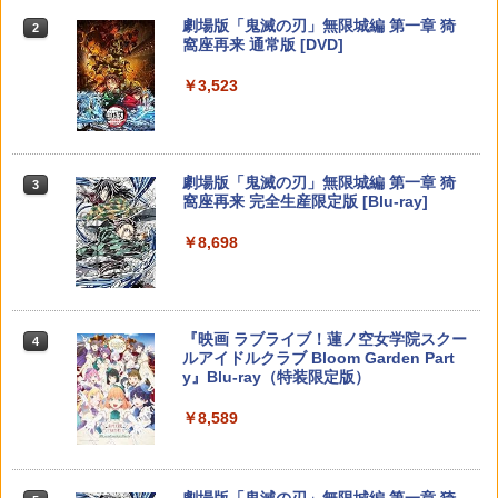
￥4,370
スプラトゥーン レイダース -Switch2
劇場版「鬼滅の刃」無限城編 第一章 猗
Beast of Reincarnation -PS5 【特典】
Xbox プリペイドカード 1,000円 デジタ
2
2
【中古】 ELDEN RING／PS5
￥1,183
2
2
2
窩座再来 通常版 [DVD]
プロダクトコード 封入
ルコード 【旧 Xbox ギフトカード】 [オ
ンラインコード]
￥6,455
￥4,961
￥3,523
￥7,286
￥1,000
ドラゴンクエストXI 過ぎ去りし時を求
【中古】鬼滅の刃 ヒノカミ血風譚 - PS4
【送料無料】劇場版「鬼滅の刃」無限城
3
3
3
めて S Switch2版
編 第一章 猗窩座再来(通常版)【Blu-ra
y】/アニメーション[Blu-ray]【返品種別
￥769
A】
￥4,930
Nintendo Switch 2(日本語・国内専用)
劇場版「鬼滅の刃」無限城編 第一章 猗
【純正品】ディスクドライブ(CFI-ZDD1
3
3
【8/11まで！抽選で最大全額ポイントバ
【純正品】Xbox ワイヤレス コントロー
3
3
3
窩座再来 完全生産限定版 [Blu-ray]
J) PlayStation 5
ック】 【日本語説明書付き】 Brook Wi
ラー + USB-C® ケーブル
￥4,400
￥55,603
ngman NS ウィングマン NS Lite コンバ
￥8,698
ーター コントローラー 変換アダプター
￥11,849
￥8,300
ホリ Switch2 星のカービィ ぬいポーチ f
4
PS5 XBOX Elite コントローラー用 Swit
NewスーパーマリオブラザーズWii ノコ
or Nintendo Switch 2 カービィ
4
ch PC X-input 対応 正規輸入品
ノコエアホッケー
【送料無料】私がビーバーになる時 ブル
4
ーレイ+DVDセット/アニメーション[Blu-
￥4,980
￥4,980
【純正品】DualSense ワイヤレスコン
￥1,254
ray]【返品種別A】
Xbox プリペイドカード 5,000円 デジタ
ニンテンドープリペイド番号 9000円|オ
4
4
4
『映画 ラブライブ！蓮ノ空女学院スクー
4
トローラー ミッドナイト ブラック(CFI-
ルコード 【旧 Xbox ギフトカード】 [オ
ンラインコード版
ルアイドルクラブ Bloom Garden Part
ZCT2J01)
ンラインコード]
￥4,635
y』Blu-ray（特装限定版）
￥9,000
スクウェア・エニックス 【Switch2】FI
5
【店内全品P10倍 8/4〜要エントリー】
￥10,737
￥5,000
4
ペルソナ5 ザ・ロイヤル 主人公×ぶく
NAL FANTASY VII REBIRTH [POT-P-A
5
￥8,589
【中古】[PS5] 仁王3 通常版 コーエーテ
ぶ ぬいぐるみマスコット 07.魅力 ラ
BMTA NSW2 ファイナルファンタジ-7 リ
クモゲームス(20260206)
ンク1
バ-ス]
イノセンス【4K ULTRA HD】 [ 士郎正
5
宗 ]
ニンテンドープリペイド番号 5000円|オ
5
￥5,050
【純正品】DualSense ワイヤレスコン
【純正品】Xbox ワイヤレス コントロー
￥2,200
￥5,920
ンラインコード版
5
5