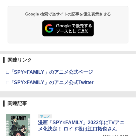
【純正品】Xbox ワイヤレス コントロー
2
スプラトゥーン レイダース -Switch2
劇場版「鬼滅の刃」無限城編 第一章 猗
Beast of Reincarnation -PS5 【特典】
ラー (ロボット ホワイト)
2
2
2
Google 検索で当サイトの記事を優先表示させる
窩座再来 通常版 [DVD]
プロダクトコード 封入
￥6,449
￥7,681
￥3,523
￥7,286
【純正品】Xbox ワイヤレス コントロー
3
ラー (カーボンブラック)
Nintendo Switch 2(日本語・国内専用)
【Amazon.co.jp限定】劇場版モノノ怪
【純正品】ディスクドライブ(CFI-ZDD1
3
3
3
第三章 蛇神 (Amazon.co.jp限定オリジ
J) PlayStation 5
関連リンク
￥8,020
ナル三方背収納ケース付きコレクション)
￥55,871
(オリジナル特典:オリジナル巾着＋メー
￥11,980
□「SPY×FAMILY」のアニメ公式ページ
カー特典:【坤と離】二振りの剣、十翼よ
り来たる！スタジオ描き下ろしイラスト
□「SPY×FAMILY」のアニメ公式Twitter
【純正品】Xbox 充電式バッテリー + US
4
ボード付) [Blu-ray]
B-C ケーブル
【純正品】DualSense ワイヤレスコン
ニンテンドープリペイド番号 9000円|オ
4
4
￥10,780
トローラー ミッドナイト ブラック(CFI-
ンラインコード版
￥2,618
ZCT2J01)
関連記事
￥9,000
￥10,737
アニメ
劇場版「鬼滅の刃」無限城編 第一章 猗
4
漫画「SPY×FAMILY」2022年にTVアニ
窩座再来 完全生産限定版 [Blu-ray]
【国内正規品】Thrustmaster スラスト
5
メ化決定！ ロイド役は江口拓也さん
マスター TH8S シフター - PC、PS4、P
ニンテンドープリペイド番号 5000円|オ
5
￥8,698