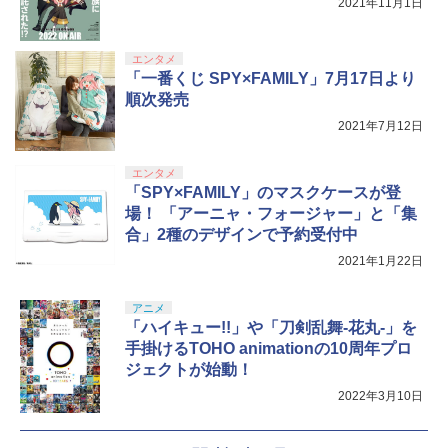
【純正品】DualSense ワイヤレスコン
S5、PS5 Pro、Xbox One、Xbox Serie
2021年11月1日
ンラインコード版
5
トローラー(CFI-ZCT2J)
s X|S 対応の高精度 H パターン シフター
￥5,000
￥10,737
￥14,141
エンタメ
「一番くじ SPY×FAMILY」7月17日より
【Amazon.co.jp限定】劇場版モノノ怪
5
第三章 蛇神 (オリジナル特典:オリジナル
順次発売
巾着＋メーカー特典:【坤と離】二振りの
2021年7月12日
剣、十翼より来たる！スタジオ描き下ろ
しイラストボード付) [DVD]
エンタメ
￥8,800
「SPY×FAMILY」のマスクケースが登
場！ 「アーニャ・フォージャー」と「集
合」2種のデザインで予約受付中
2021年1月22日
アニメ
「ハイキュー!!」や「刀剣乱舞-花丸-」を
手掛けるTOHO animationの10周年プロ
ジェクトが始動！
2022年3月10日