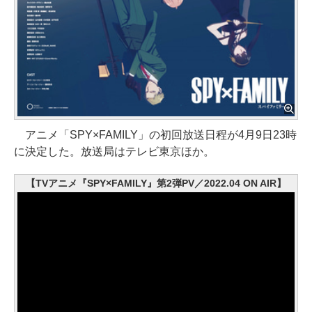
アニメ「SPY×FAMILY」の初回放送日程が4月9日23時
に決定した。放送局はテレビ東京ほか。
【TVアニメ『SPY×FAMILY』第2弾PV／2022.04 ON AIR】