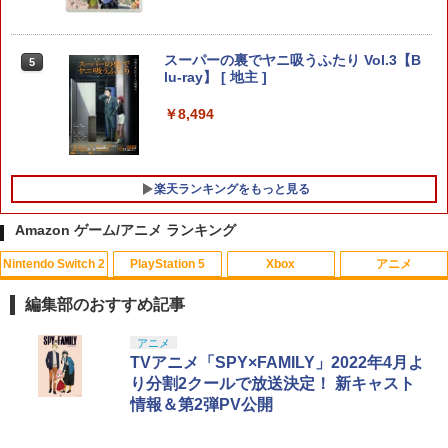
￥2,653
￥8,329
スーパーの裏でヤニ吸うふたり Vol.3【B
5
lu-ray】 [ 地主 ]
Nintendo Switch 2 専用スマートポーチ
4
鬼武者 Way of the Sword 通常版 [PS5
5
EVA ピカチュウ（走る姿）
ソフト]
￥8,494
￥2,811
￥8,990
楽天ランキングをもっと見る
Amazon ゲーム/アニメ ランキング
【7週連続1位】inklink公式 Switch / Sw
5
itch2 コントローラー 最新モデル 最新フ
Nintendo Switch 2
PlayStation 5
Xbox
アニメ
ァームウェア プロコン プロコン2 プロコ
ントローラー スイッチ2 スイッチ Switc
h コントローラー ワイヤレスコントロー
編集部のおすすめ記事
ラー 連射機能 ワイヤレス switch2コン
トローラ Switch2コントローラー
スプラトゥーン レイダース|オンライン
PlayStation 5 デジタル・エディション
【純正品】Xbox ワイヤレス コントロー
劇場版「鬼滅の刃」無限城編 第一章 猗
アニメ
1
1
1
1
コード版
日本語専用 Console Language: Japan
ラー + USB-C® ケーブル
窩座再来 通常版 [Blu-ray]
TVアニメ「SPY×FAMILY」2022年4月よ
￥2,960
ese only (CFI-2200B01)
り分割2クールで放送決定！ 新キャスト
￥5,832
￥8,300
￥3,982
情報＆第2弾PV公開
￥55,000