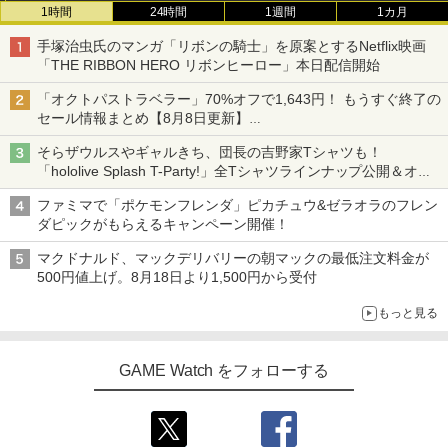
1時間
24時間
1週間
1カ月
手塚治虫氏のマンガ「リボンの騎士」を原案とするNetflix映画
「THE RIBBON HERO リボンヒーロー」本日配信開始
「オクトパストラベラー」70%オフで1,643円！ もうすぐ終了の
セール情報まとめ【8月8日更新】
ニンテンドーeショップでは「大神 絶景版」が67%オフで990円
そらザウルスやギャルきち、団長の吉野家Tシャツも！
「hololive Splash T-Party!」全Tシャツラインナップ公開＆オン
ライン販売開始
ファミマで「ポケモンフレンダ」ピカチュウ&ゼラオラのフレン
ダピックがもらえるキャンペーン開催！
マクドナルド、マックデリバリーの朝マックの最低注文料金が
500円値上げ。8月18日より1,500円から受付
もっと見る
GAME Watch をフォローする