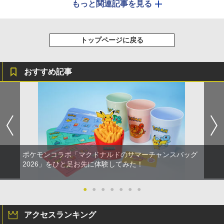
もっと関連記事を見る
トップページに戻る
おすすめ記事
ポケモンコラボ「マクドナルドのサマーチャンスバッグ
2026」をひと足お先に体験してみた！
●
●
●
●
●
●
●
アクセスランキング