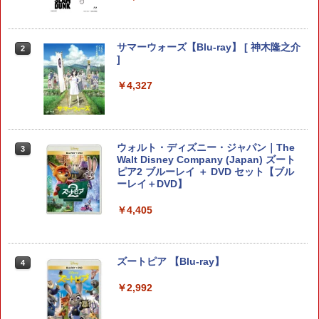
ィルムプレゼント スリム 有機ELモデル
￥640
対応 大容量収納
￥1,580
サマーウォーズ【Blu-ray】 [ 神木隆之介
2
PS5 本体 カバー ステッカー シール ケー
]
2
ス ホコリ プレステ5 保護 フィルム スキ
ン カスタマイズ 傷防止 耐久性 傷防止
￥4,327
Switch 2 Sports ゲーム用 スイッチ2 対
2
応 アクセサリー テニス バドミントン ラ
￥999
ケット セット 体感スポーツ対応 Ninten
do Switch 2 Sports 周辺機器 ジョイコ
ン Joy-Con2 アクセサリー レッド1本 ブ
ウォルト・ディズニー・ジャパン｜The
3
ルー1本 任天堂 スイッチ2対応
Walt Disney Company (Japan) ズート
【中古】 ファンタジーライフi グルグ
3
ピア2 ブルーレイ ＋ DVD セット【ブル
ルの竜と時をぬすむ少女／PS5
￥2,200
ーレイ＋DVD】
￥3,872
￥4,405
【お買い物マラソン期間限定♪最大30％O
3
FF】【tomtoc】 Switch 2対応 ハードケ
ース FancyCase-G05 Nintendo 2025年
【特典】グランド・セフト・オートVI
ズートピア 【Blu-ray】
4
4
スイッチ2モデル用 スリムケース 持ち運
(コードインボックス版、配送日：2026
び キャリングケース 耐衝撃 薄型 ハード
年11月12日、プレイ開始日：2026年11
￥2,992
ポーチ ゲームカード12枚収納 アクセサ
月19日)(【初回購入封入特典】ヴィンテ
リーポーチ
ージ・バイスシティパック)