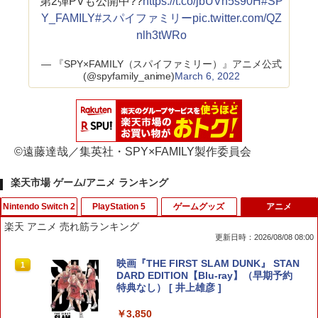
第2弾PVも公開中??
https://t.co/jbUVn5s90H
#SP
Y_FAMILY
#スパイファミリー
pic.twitter.com/QZ
nlh3tWRo
— 『SPY×FAMILY（スパイファミリー）』アニメ公式
(@spyfamily_anime)
March 6, 2022
©遠藤達哉／集英社・SPY×FAMILY製作委員会
楽天市場 ゲーム/アニメ ランキング
Nintendo Switch 2
PlayStation 5
ゲームグッズ
アニメ
楽天 アニメ 売れ筋ランキング
更新日時：2026/08/08 08:00
＼マラソン限定！最大15％OFFクーポン
2セット PS5 コントローラー用 ボタン
映画『THE FIRST SLAM DUNK』 STAN
1
1
1
／【レビューで液晶保護フィルムプレゼ
補修 修理パーツ 交換用 ラバー セット 修
DARD EDITION【Blu-ray】（早期予約
ント】Nintendo Switch2 ケース ニンテ
理パーツ 修理キット プレイステーショ
特典なし） [ 井上雄彦 ]
ンドースイッチ2 用 キャリングケース ハ
ン5 プレステ5
ードケース カバー 収納ケース 耐衝撃 フ
￥3,850