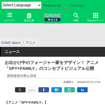
Powered by
Translate
カテゴリ
過去記事
検索
Impressサイト
GAME Watch
アニメ
ニュース
お出かけ中のフォージャー家をデザイン！ アニメ
「SPY×FAMILY」のコンセプトビジュアル公開
初回放送日程も決定
岩瀬賢斗
2022年3月7日 17:24
リスト
【アニメ「SPY×FAMILY」】