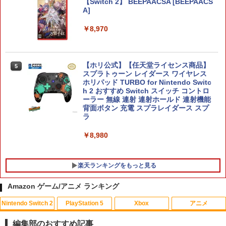
【Switch 2】 BEEPAACSA [BEEPAACS
A]
￥8,970
【ホリ公式】【任天堂ライセンス商品】
5
スプラトゥーン レイダース ワイヤレス
ホリパッド TURBO for Nintendo Switc
h 2 おすすめ Switch スイッチ コントロ
ーラー 無線 連射 連射ホールド 連射機能
背面ボタン 充電 スプラレイダース スプ
ラ
￥8,980
楽天ランキングをもっと見る
Amazon ゲーム/アニメ ランキング
Nintendo Switch 2
PlayStation 5
Xbox
アニメ
エレコム PlayStation Portal リモートプ
【中古】ニード・フォー・スピード アン
【中古】【Blu−ray】輪るピングドラ
1
1
1
レーヤー専用 液晶ガラスフィルム/スー
ダーカバー
ム 1 特典CD・解説書・特集本・ポス
編集部のおすすめ記事