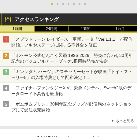
●
●
●
●
●
●
●
アクセスランキング
1時間
24時間
1週間
1カ月
「スプラトゥーン レイダース」更新データ「Ver.1.1.1」が配信
開始。ブキやステージに関する不具合を修正
「ポケモン公式ぜんこく図鑑 1996-2026」発売に合わせ30周年
記念のビジュアルアートブック3冊同時発売が決定
「キングダム ハーツ」のステッカーセットが映画「トイ・スト
ーリー5」の入場特典として配布決定！
本日8月7日より先着・数量限定で配布
「ファイナルファンタジーXIV」緊急メンテへ。Switch2版のデ
ータロード不具合を最適化
「ポムポムプリン」30周年記念グッズが郵便局のネットショッ
プにて受注販売開始
「おもちもちもちクッション」など今年だけの限定商品が登場
もっと見る