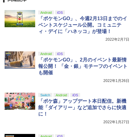
ニンテンドープリペイド番号 9000円|オ
4
トローラー ミッドナイト ブラック(CFI-
￥972
函】 ※早期購入なし ※セール品のた
ンラインコード版
￥660
ZCT2J01)
め、返品及び製品保証の対象外となりま
￥2,618
Android
iOS
す。
￥9,000
「ポケモンGO」、今週2月13日までのイ
￥10,737
劇場版「鬼滅の刃」無限城編 第一章 猗
ベントスケジュール公開。コミュニテ
4
￥3,300
SteamDeck用 本体分解工具セット ネ
5
【中古】【Blu−ray】輪るピングドラ
5
窩座再来 完全生産限定版 [Blu-ray]
ィ・デイに「ハネッコ」が登場！
ジ・工具9点 ネジ8本セット
ム 5 特典CD・解説書・特集本・ポス
【純正品】Xbox ワイヤレス コントロー
ニンテンドープリペイド番号 5000円|オ
5
トカード3枚付 / 幾原邦彦【監督】
2022年2月7日
5
￥8,698
【純正品】DualSense ワイヤレスコン
ラー (カーボンブラック)
￥1,180
ンラインコード版
5
トローラー(CFI-ZCT2J)
ソニー・インタラクティブエンタテイン
5
￥660
メント 【PS5】Marvel’s Spider-Man 2
￥8,020
Android
iOS
￥5,000
通常版 [ECJS-00035 PS5 マーベルス
￥10,737
「ポケモンGO」、2月のイベント最新情
パイダーマン2 ツウジョウ]【MARVELC
報公開！ 「金・銀」モチーフのイベント
【Amazon.co.jp限定】劇場版モノノ怪
5
orner】
も開催
第三章 蛇神 (オリジナル特典:オリジナル
巾着＋メーカー特典:【坤と離】二振りの
￥3,980
2022年1月26日
剣、十翼より来たる！スタジオ描き下ろ
しイラストボード付) [DVD]
Switch
Android
iOS
￥8,800
「ポケ森」アップデート本日配信。新機
能「ダイアリー」など追加でさらに快適
に！
2022年1月27日
Android
iOS