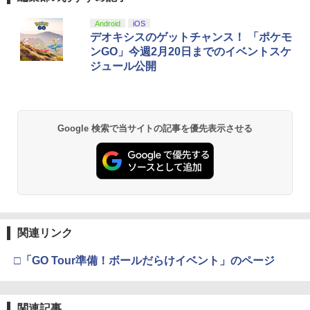
パーAR/高透明 [GM-P5P23FLGAR]
トカード3枚付 / 幾原邦彦【監督】
￥465
スプラトゥーン レイダース|オンライン
PlayStation 5 デジタル・エディション
【純正品】Xbox ワイヤレス コントロー
【Amazon.co.jp限定】劇場版モノノ怪
Android
iOS
1
1
1
1
￥1,680
￥330
コード版
日本語専用 Console Language: Japan
ラー + USB-C® ケーブル
第三章 蛇神 (Amazon.co.jp限定オリジ
デオキシスのゲットチャンス！ 「ポケモ
ese only (CFI-2200B01)
ナル三方背収納ケース付きコレクション)
ンGO」今週2月20日までのイベントスケ
(オリジナル特典:オリジナル巾着＋メー
￥5,832
￥8,300
ジュール公開
カー特典:【坤と離】二振りの剣、十翼よ
￥55,000
【中古】ルイージマンション2
【8/4-11 当店P5倍!&マラソン!】PS5 縦
【中古】【Blu−ray】輪るピングドラ
2
2
2
り来たる！スタジオ描き下ろしイラスト
置き スタンド 転倒防止 地震対策 傷付き
ム 4 特典CD・解説書・特集本・ポス
ボード付) [Blu-ray]
防止 放熱改善 簡単取り付け Ps5 Slim/P
トカード3枚付 / 幾原邦彦【監督】
￥468
Xbox プリペイドカード 5,000円 デジタ
s5 Pro/Ps5 対応 プレイステーション5 P
2
￥10,780
スプラトゥーン レイダース -Switch2
Beast of Reincarnation -PS5 【特典】
ルコード 【旧 Xbox ギフトカード】 [オ
2
layStation 5
2
￥330
Google 検索で当サイトの記事を優先表示させる
プロダクトコード 封入
ンラインコード]
￥6,455
￥1,698
￥7,286
￥5,000
劇場版「鬼滅の刃」無限城編 第一章 猗
2
【中古】乙女的恋革命★ラブレボ!!
3
【中古】【Blu－ray】輪るピングドラ
3
窩座再来 通常版 [Blu-ray]
ム 3 特典CD・解説書・特集本・ポス
￥605
【中古】PS5 Demon’s Souls
トカード3枚付 / 幾原邦彦【監督】
3
￥3,964
【純正品】Xbox ワイヤレス コントロー
3
Nintendo Switch 2(日本語・国内専用)
【純正品】ディスクドライブ(CFI-ZDD1
3
ラー (ロボット ホワイト)
3
￥3,103
￥385
J) PlayStation 5
関連リンク
￥55,871
￥7,681
￥11,849
□「GO Tour準備！ボールだらけイベント」のページ
劇場版「鬼滅の刃」無限城編 第一章 猗
3
【即日出荷】ゲーム用アナログスティッ
4
【中古】【Blu－ray】輪るピングドラ
4
窩座再来 通常版 [DVD]
クカバー すやすや コリラックマ アロー
ム 2 特典CD・解説書・特集本・ポス
ン ALG-NS2CAKKZZ
【SALE・大幅値下げ・新品・未開封
【純正品】Xbox 充電式バッテリー + US
トカード3枚付 / 幾原邦彦【監督】
4
4
￥3,523
【純正品】DualSense ワイヤレスコン
関連記事
品】三國志8 REMAKE PS5 【ポスト投
B-C ケーブル
4