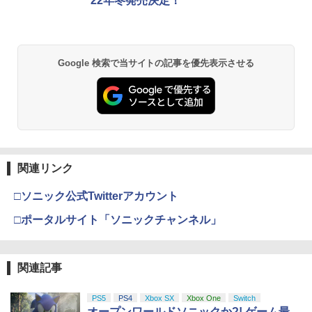
22年冬発売決定！
Xbox プリペイドカード 5,000円 デジタ
2
劇場版「鬼滅の刃」無限城編 第一章 猗
ルコード 【旧 Xbox ギフトカード】 [オ
2
Google 検索で当サイトの記事を優先表示させる
窩座再来 通常版 [DVD]
ンラインコード]
￥3,523
￥5,000
【純正品】Xbox ワイヤレス コントロー
3
劇場版「鬼滅の刃」無限城編 第一章 猗
3
ラー (ロボット ホワイト)
窩座再来 完全生産限定版 [Blu-ray]
関連リンク
￥7,681
￥8,698
□ソニック公式Twitterアカウント
□ポータルサイト「ソニックチャンネル」
【純正品】Xbox 充電式バッテリー + US
4
B-C ケーブル
『映画 ラブライブ！蓮ノ空女学院スクー
4
ルアイドルクラブ Bloom Garden Part
関連記事
￥2,618
y』Blu-ray（特装限定版）
PS5
PS4
Xbox SX
Xbox One
Switch
￥8,589
オープンワールドソニックか?! ゲーム最