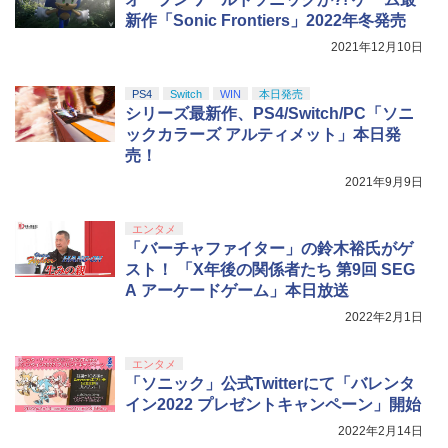
新作「Sonic Frontiers」2022年冬発売
【純正品】Xbox ワイヤレス コントロー
5
ラー (カーボンブラック)
2021年12月10日
劇場版「鬼滅の刃」無限城編 第一章 猗
5
窩座再来 完全生産限定版 [DVD]
￥8,020
PS4
Switch
WIN
本日発売
￥7,828
シリーズ最新作、PS4/Switch/PC「ソニ
ックカラーズ アルティメット」本日発
売！
2021年9月9日
エンタメ
「バーチャファイター」の鈴木裕氏がゲ
スト！ 「X年後の関係者たち 第9回 SEG
A アーケードゲーム」本日放送
2022年2月1日
エンタメ
「ソニック」公式Twitterにて「バレンタ
イン2022 プレゼントキャンペーン」開始
2022年2月14日