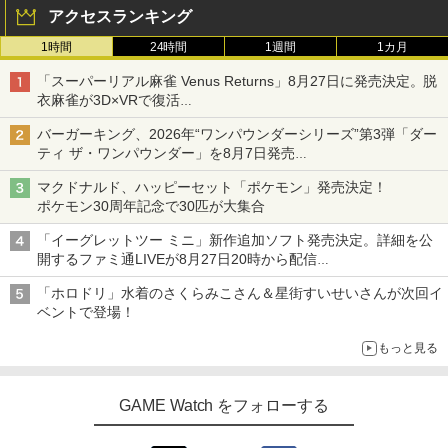
アクセスランキング
1時間
24時間
1週間
1カ月
「スーパーリアル麻雀 Venus Returns」8月27日に発売決定。脱
衣麻雀が3D×VRで復活
発売から2週間は20%オフになるセールが実施
バーガーキング、2026年“ワンパウンダーシリーズ”第3弾「ダー
ティ ザ・ワンパウンダー」を8月7日発売
「特製ガーリックマヨソース」を使用した超大型チーズバーガー
マクドナルド、ハッピーセット「ポケモン」発売決定！
ポケモン30周年記念で30匹が大集合
「イーグレットツー ミニ」新作追加ソフト発売決定。詳細を公
開するファミ通LIVEが8月27日20時から配信
シリーズ累計100タイトルへ
「ホロドリ」水着のさくらみこさん＆星街すいせいさんが次回イ
ベントで登場！
もっと見る
GAME Watch をフォローする