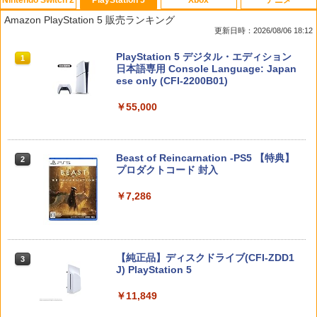
任天堂 【Switch2】ゼノブレイド ディフ
【中古】ワンス・アポン・ア・塊魂ソフ
【中古】新 テーマパーク
【中古】【Blu−ray】ヤマノススメ 新
1
1
1
1
Amazon PlayStation 5 販売ランキング
ィニティブ・エディション Nintendo S
ト:プレイステーション5ソフト／アクシ
特装版 / 山本裕介【監督】
更新日時：2026/08/06 18:12
witch 2 Edition [NXS-P-AUBQB NSW2
ョン・ゲーム
￥419
ゼノブレイド ディフィニティブ エディ
￥980
スプラトゥーン レイダース|オンライン
PlayStation 5 デジタル・エディション
ション]
1
1
￥2,900
コード版
日本語専用 Console Language: Japan
ese only (CFI-2200B01)
￥6,810
￥5,832
【中古】三國志14 - PS4
2
￥55,000
【中古】【Blu−ray】ゾンビランドサ
[メール便OK]【新品】【PS5】零 〜紅い
2
2
￥3,258
ガ SAGA．1 特典CD付 / 境宗久【監
蝶〜 REMAKE [PS5版]
督】
【特典】ファイナルファンタジー レゾナ
2
ンス Switch2版(【初回封入特典】魔導
￥3,320
スプラトゥーン レイダース -Switch2
Beast of Reincarnation -PS5 【特典】
2
船＆かけだし騎士の応援パック・かけだ
￥1,090
2
プロダクトコード 封入
し騎士のスタートダッシュパック)
￥6,455
Switch2 ケース レザーケース スイッチ2
￥7,286
￥6,910
3
Nintendo 対応 スイッチ スイッチツー
【新品】PS5ソフト REANIMAL【広田
【特典】FLY!/フライ!【Blu-ray】(抽選
3
3
シンプル ミニマル PUレザー 革 カバー
店】
で豪華賞品が当たる！) [ バンジャマン・
ポーチ ストラップ付属 オシャレ ソフト
レネール ]
収納 ガジェットケース クリスマス ギフ
ヨッシーとフカシギの図鑑
￥3,480
3
ト プレゼント 送料無料
Nintendo Switch 2(日本語・国内専用)
【純正品】ディスクドライブ(CFI-ZDD1
3
3
￥1,320
J) PlayStation 5
￥7,021
￥3,480
￥55,603
￥11,849
【中古】PS5ソフト ゴッド・オブ・ウォ
【Blu-ray】【新品】 劇場版「鬼滅の
4
4