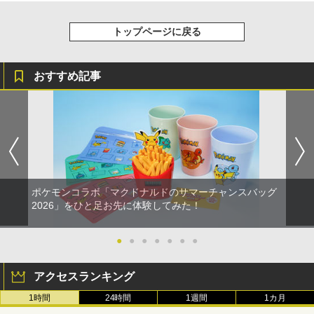
トップページに戻る
おすすめ記事
ポケモンコラボ「マクドナルドのサマーチャンスバッグ
2026」をひと足お先に体験してみた！
●
●
●
●
●
●
●
アクセスランキング
1時間
24時間
1週間
1カ月