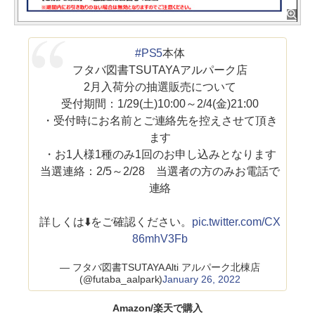
#PS5
本体
フタバ図書TSUTAYAアルパーク店
2月入荷分の抽選販売について
受付期間：1/29(土)10:00～2/4(金)21:00
・受付時にお名前とご連絡先を控えさせて頂き
ます
・お1人様1種のみ1回のお申し込みとなります
当選連絡：2/5～2/28 当選者の方のみお電話で
連絡
詳しくは⬇️をご確認ください。
pic.twitter.com/CX
86mhV3Fb
— フタバ図書TSUTAYA Alti アルパーク北棟店
(@futaba_aalpark)
January 26, 2022
Amazon/楽天で購入