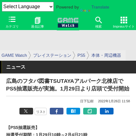
Powered by
Translate
カテゴリ
過去記事
検索
Impressサイト
GAME Watch
プレイステーション
PS5
本体・周辺機器
ニュース
広島のフタバ図書TSUTAYAアルパーク北棟店で
PS5抽選販売が実施。1月29日より店頭で受付開始
日下弘樹
2022年1月26日 11:58
リスト
【PS5抽選販売】
抽選受付期間：1月29日10時～2月4日21時