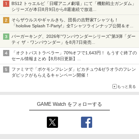
BS12 トゥエルビ「日曜アニメ劇場」にて「機動戦士ガンダム」
シリーズが本日8月9日から8週連続で放送
初回は「機動戦士ガンダム【HDリマスター版】」
そらザウルスやギャルきち、団長の吉野家Tシャツも！
「hololive Splash T-Party!」全Tシャツラインナップ公開＆オン
ライン販売開始
バーガーキング、2026年“ワンパウンダーシリーズ”第3弾「ダー
ティ ザ・ワンパウンダー」を8月7日発売
「特製ガーリックマヨソース」を使用した超大型チーズバーガー
「オクトパストラベラー」70%オフで1,643円！ もうすぐ終了の
セール情報まとめ【8月8日更新】
ニンテンドーeショップでは「大神 絶景版」が67%オフで990円
ファミマで「ポケモンフレンダ」ピカチュウ&ゼラオラのフレン
ダピックがもらえるキャンペーン開催！
もっと見る
GAME Watch をフォローする