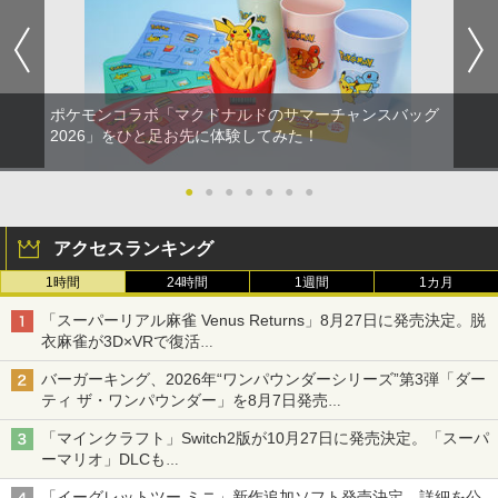
ポケモンコラボ「マクドナルドのサマーチャンスバッグ
2026」をひと足お先に体験してみた！
●
●
●
●
●
●
●
アクセスランキング
1時間
24時間
1週間
1カ月
「スーパーリアル麻雀 Venus Returns」8月27日に発売決定。脱
衣麻雀が3D×VRで復活
発売から2週間は20%オフになるセールが実施
バーガーキング、2026年“ワンパウンダーシリーズ”第3弾「ダー
ティ ザ・ワンパウンダー」を8月7日発売
「特製ガーリックマヨソース」を使用した超大型チーズバーガー
「マインクラフト」Switch2版が10月27日に発売決定。「スーパ
ーマリオ」DLCも
Switch版からのアップグレードも可能に
「イーグレットツー ミニ」新作追加ソフト発売決定。詳細を公