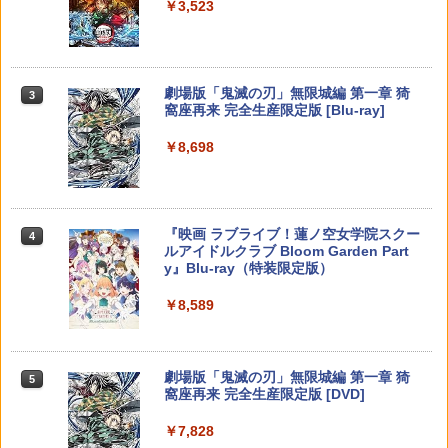
￥3,523
￥7,286
￥1,000
機動戦士ガンダムSEED FREEDOM(通常
3
版)【Blu-ray】 [ 矢立肇 ]
【8/05.8/10限定！お買い物マラソン×5の
【特典】BLUE REFLECTION Quartet:
【中古】ファイナルファンタジーIV
3
3
3
￥4,030
つく日｜ポイント最大49.5倍】【新品未
少女たちのキセキ PS5版(【早期購入特
Nintendo Switch 2(日本語・国内専用)
劇場版「鬼滅の刃」無限城編 第一章 猗
【純正品】ディスクドライブ(CFI-ZDD1
3
3
【純正品】Xbox ワイヤレス コントロー
3
開封】バイオハザード レクイエム 通常
典】特別フォトフレーム「Quartet」)
3
￥3,799
窩座再来 完全生産限定版 [Blu-ray]
J) PlayStation 5
ラー + USB-C® ケーブル
版/Switch 2【日曜日以外即日発送】※レ
￥55,603
ターパック全国送料無料
￥6,350
￥8,698
￥11,849
￥8,300
【BLU-R】超かぐや姫！ Blu-ray通常版
4
￥7,974
￥5,780
ゲーム機 本体 脳を鍛える大人の娯楽ゲ
4
【特典】STEINS;GATE RE:BOOT PS5
4
ーム 4タイトル収録 HDMI 差すだけ ワイ
【純正品】DualSense ワイヤレスコン
Xbox プリペイドカード 5,000円 デジタ
ニンテンドープリペイド番号 9000円|オ
4
版(【早期購入同梱特典】「STEINS;GAT
4
4
ヤレスコントローラー 付き 麻雀 将棋 脳
『映画 ラブライブ！蓮ノ空女学院スクー
4
トローラー ミッドナイト ブラック(CFI-
ルコード 【旧 Xbox ギフトカード】 [オ
ンラインコード版
【特典】ドラゴンクエストVII Reimagin
E 変移空間のオクテット」DLC)
4
トレ ゲーム イーハトーヴォ物語 サラブ
ルアイドルクラブ Bloom Garden Part
ZCT2J01)
ンラインコード]
ed NintendoSwitch2版(40周年スライム
レッドブリーダー3 KTFC-008B【メール
y』Blu-ray（特装限定版）
アクリルチャーム)
￥9,000
￥6,358
便送料無料】
￥10,737
舞台『刀剣乱舞』蔵出し映像集ー天伝 蒼
￥5,000
5
￥8,589
空の兵 大坂冬の陣 篇ー【Blu-ray】 [ 本
￥7,987
￥4,980
田礼生 ]
ニンテンドープリペイド番号 5000円|オ
【楽天ブックス限定特典+特典】SILENT
5
5
【純正品】DualSense ワイヤレスコン
￥6,864
【純正品】Xbox ワイヤレス コントロー
ンラインコード版
5
HILL: Townfall(アクリルキーホルダー+
5
劇場版「鬼滅の刃」無限城編 第一章 猗
5
トローラー(CFI-ZCT2J)
ラー (ロボット ホワイト)
【特典】ほの暮しの庭 switch2版(【初
【早期購入封入特典】DLCチラシ)
5
ゲーム&ウオッチ スーパーマリオブラザ
窩座再来 完全生産限定版 [DVD]
5
回外付特典】切り取れるクリアカード)
￥5,000
ーズ
￥10,737
￥7,681
￥7,480
￥7,828
￥8,118
￥6,500