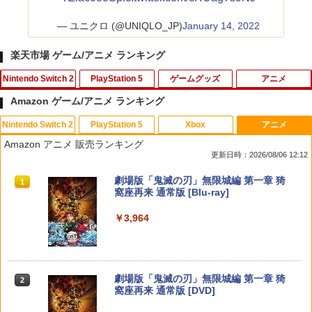
— ユニクロ (@UNIQLO_JP)
January 14, 2022
楽天市場 ゲーム/アニメ ランキング
Nintendo Switch 2
PlayStation 5
ゲームグッズ
アニメ
Amazon ゲーム/アニメ ランキング
Nintendo Switch 2
PlayStation 5
Xbox
アニメ
スーパー マリオパーティ ジャンボリー
【早期購入特典付き】【2026年10月29
NewスーパーマリオブラザーズWii ノコ
スマイルスライム ラメでキラキラ！キー
1
1
1
1
Amazon アニメ 販売ランキング
Nintendo Switch 2 Edition ＋ ジャンボ
日発売】 スパイクチュンソフト｜Spike
ノコエアホッケー
ホルダー キングスライム
更新日時：2026/08/06 12:12
リーTV Switch 2【ポスト投函】
Chunsoft Dune: Awakening【PS5】
￥1,218
￥2,960
スプラトゥーン レイダース|オンライン
PlayStation 5 デジタル・エディション
Xbox プリペイドカード 10,000円 デジ
劇場版「鬼滅の刃」無限城編 第一章 猗
1
1
1
1
￥7,882
￥5,740
コード版
日本語専用 Console Language: Japan
タルコード 【旧 Xbox ギフトカード】
窩座再来 通常版 [Blu-ray]
ese only (CFI-2200B01)
[オンラインコード]
￥5,832
￥3,964
テレビ麻雀ゲーム 家庭用 麻雀ゲーム 一
2
￥55,000
￥10,000
【中古】【未使用品】ベイマックス Mov
【PowerA 公式ストア】パワーエー アド
オリ特付【08/27発売日お届け☆予約】
人遊び 電池式 脳トレ 麻雀 卓上 玩具 お
2
2
2
ieNEX [DVDのみ]
バンテージ・ワイヤレスコントローラー
【新品】【PS5】METAL GEAR SOLID :
もちゃ ゲーム 持ち運び ポータブル 高齢
for Nintendo Switch 2 - ブラック 【任
MASTER COLLECTION Vol.2 [PS5版]
者 シニア プレゼント 父親 祖父 おうち時
天堂公式ライセンス商品】送料無料 国内
★浅草マッハオリジナル特典マイクロフ
￥3,280
間 敬老の日 父の日 ギフト 3ヶ月保証 EF
スプラトゥーン レイダース -Switch2
劇場版「鬼滅の刃」無限城編 第一章 猗
Beast of Reincarnation -PS5 【特典】
Xbox プリペイドカード 1,000円 デジタ
2
2
2年保証
ァイバータオル付★
-HO09
2
2
窩座再来 通常版 [DVD]
プロダクトコード 封入
ルコード 【旧 Xbox ギフトカード】 [オ
ンラインコード]
￥6,455
￥7,900
￥6,080
￥3,500