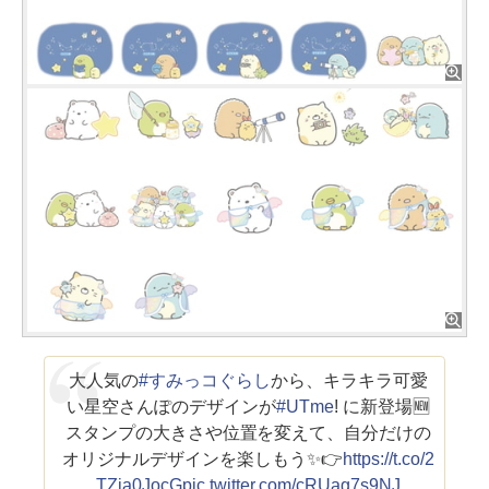
大人気の
#すみっコぐらし
から、キラキラ可愛
い星空さんぽのデザインが
#UTme
! に新登場🆕
スタンプの大きさや位置を変えて、自分だけの
オリジナルデザインを楽しもう✨👉
https://t.co/2
TZia0JocG
pic.twitter.com/cRUag7s9NJ