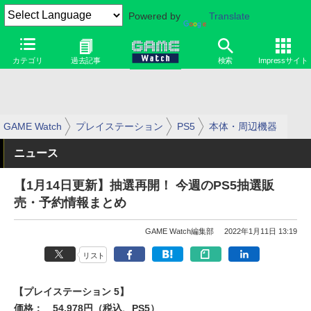
Powered by
Translate
カテゴリ
過去記事
検索
Impressサイト
GAME Watch
プレイステーション
PS5
本体・周辺機器
ニュース
【1月14日更新】抽選再開！ 今週のPS5抽選販
売・予約情報まとめ
GAME Watch編集部
2022年1月11日 13:19
リスト
【プレイステーション 5】
価格：
54,978円（税込、PS5）