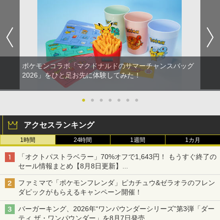
ポケモンコラボ「マクドナルドのサマーチャンスバッグ
2026」をひと足お先に体験してみた！
●
●
●
●
●
●
●
アクセスランキング
1時間
24時間
1週間
1カ月
「オクトパストラベラー」70%オフで1,643円！ もうすぐ終了の
セール情報まとめ【8月8日更新】
ニンテンドーeショップでは「大神 絶景版」が67%オフで990円
ファミマで「ポケモンフレンダ」ピカチュウ&ゼラオラのフレン
ダピックがもらえるキャンペーン開催！
バーガーキング、2026年“ワンパウンダーシリーズ”第3弾「ダー
ティ ザ・ワンパウンダー」を8月7日発売