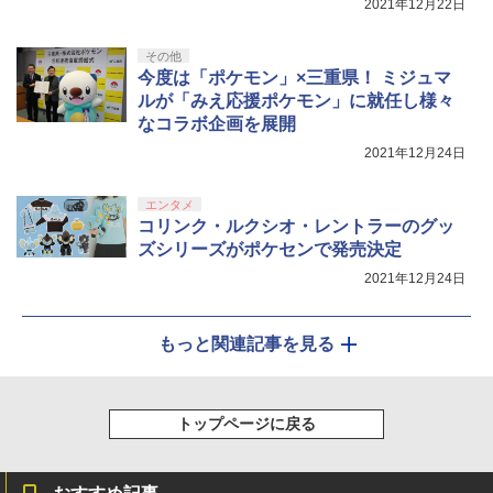
2021年12月22日
剣、十翼より来たる！スタジオ描き下ろ
しイラストボード付) [DVD]
その他
￥8,800
今度は「ポケモン」×三重県！ ミジュマ
ルが「みえ応援ポケモン」に就任し様々
なコラボ企画を展開
2021年12月24日
エンタメ
コリンク・ルクシオ・レントラーのグッ
ズシリーズがポケセンで発売決定
2021年12月24日
もっと関連記事を見る
トップページに戻る