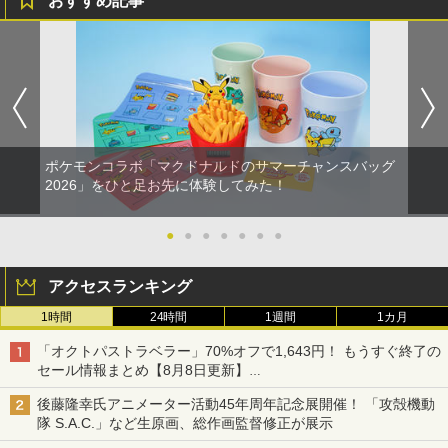
おすすめ記事
ポケモンコラボ「マクドナルドのサマーチャンスバッグ
2026」をひと足お先に体験してみた！
●
●
●
●
●
●
●
アクセスランキング
1時間
24時間
1週間
1カ月
「オクトパストラベラー」70%オフで1,643円！ もうすぐ終了の
セール情報まとめ【8月8日更新】
ニンテンドーeショップでは「大神 絶景版」が67%オフで990円
後藤隆幸氏アニメーター活動45年周年記念展開催！ 「攻殻機動
隊 S.A.C.」など生原画、総作画監督修正が展示