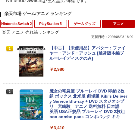
Nintendo Switchは任天堂の商標です。
楽天市場 ゲーム/アニメ ランキング
Nintendo Switch 2
PlayStation 5
ゲームグッズ
アニメ
楽天 アニメ 売れ筋ランキング
更新日時：2026/08/08 18:00
(発売日前日出荷)(Switch 2)Minecraft D
【ホリ公式】【SONYライセンス商品】
【中古】スーパーダンガンロンパ2 さよ
【中古】【未使用品】アバター：ファイ
1
1
1
1
ungeons II(新品)(2026年9月30日発売)
DualSense™ワイヤレスコントローラー
なら絶望学園 (通常版) - PSP
ヤー・アンド・アッシュ [通常版本編ブ
専用充電USBケーブル for PlayStation5
ルーレイディスクのみ]
おすすめ
￥4,490
￥350
￥2,980
￥1,580
ミステリーの歩き方2 人魚伝説殺人事
【中古】東京鬼祓師 鴉乃杜學園奇譚 - P
魔女の宅急便 ブルーレイ DVD 即納 2枚
2
2
2
件 Switch2版
SP
＼10％OFFクーポン／PS5用 冷却ファン
組 ボックス 北米版 劇場版 Kiki's Deliver
2
クーリングファン 冷却装置 USBクーラ
y Service Blu-ray + DVD スタジオジブ
ー 外付け 自動冷却ファン 三つファン 急
リ 宮崎駿 アニメ 送料無料 日本語
￥4,530
￥418
速冷却 静音 装着簡単 排熱 熱対策 USB
英語 USA正規品 ブルーレイ DVD 2枚組
ポート 省スペース 耐久性 プレイステー
box combo pack コンボパック キキ
ション5対応 ディスク版 デジタル版の両
方に対応
￥3,410
★エントリーでポイント5倍★[10月08日
【中古】【3DS】ドラゴンクエストXI 過
3
3