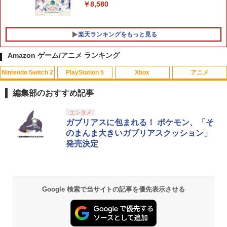
￥4,180
￥8,580
楽天ランキングをもっと見る
Amazon ゲーム/アニメ ランキング
Nintendo Switch 2
PlayStation 5
Xbox
アニメ
編集部のおすすめ記事
スプラトゥーン レイダース|オンライン
PlayStation 5 デジタル・エディション
【純正品】Xbox ワイヤレス コントロー
劇場版「鬼滅の刃」無限城編 第一章 猗
エンタメ
1
1
1
1
コード版
日本語専用 Console Language: Japan
ラー + USB-C® ケーブル
窩座再来 通常版 [Blu-ray]
ガブリアスに包まれる！ ポケモン、「そ
ese only (CFI-2200B01)
のまんま大きいガブリアスクッション」
￥5,832
￥8,300
￥3,982
発売決定
￥55,000
【純正品】Xbox ワイヤレス コントロー
2
スプラトゥーン レイダース -Switch2
劇場版「鬼滅の刃」無限城編 第一章 猗
Beast of Reincarnation -PS5 【特典】
ラー (ロボット ホワイト)
2
2
2
Google 検索で当サイトの記事を優先表示させる
窩座再来 通常版 [DVD]
プロダクトコード 封入
￥6,446
￥7,681
￥3,523
￥7,286