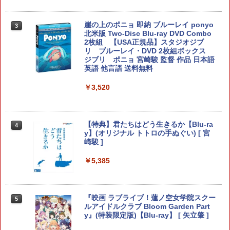
発売予約][PS5ソフト] ギアクラブ アン
￥2,680
ぎ去りし時を求めて
リミテッド3 [ELJM-31021]
￥543
崖の上のポニョ 即納 ブルーレイ ponyo
3
￥5,080
北米版 Two-Disc Blu-ray DVD Combo
【中古】PS5DAEMON X MACHINA
2枚組 【USA正規品】スタジオジブ
3
TITANIC SCION
リ ブルーレイ・DVD 2枚組ボックス
ジブリ ポニョ 宮崎駿 監督 作品 日本語
指サック 6個入り【創業70年の老舗工場
4
英語 他言語 送料無料
ワイヤードホリパッド TURBO for Ninte
￥2,735
4
と共同開発】驚きの反応力 日本製 音ゲ
ndo Switch Pixel - 緑 -
ー 指サック ゲーム用 First Hit スマホゲ
￥3,520
ーム [ 荒野行動 FPS PUBG ]
￥5,480
￥1,080
[メール便OK]【新品】【PS5】零 〜紅い
4
蝶〜 REMAKE [PS5版]
【特典】君たちはどう生きるか【Blu-ra
4
y】(オリジナル トトロの手ぬぐい) [ 宮
崎駿 ]
任天堂 【Switch2】Joy-Con 2 (L) ライ
￥3,320
5
【楽天ランキング1位入賞】自動タップ
5
トブルー [BEE-A-JLKBA NSW2 ジョイ
機 オートクリッカー 連打装置 USB給電
コン2 Lライトブル-]
￥5,385
クリップ式 スマホ自動操作 日本語説明
書付き iPhone/Android対応 いいね/ゲ
￥5,480
ーム周回/ライブ/推し活対応 (ホワイト)
【当店独自で＋P10倍★要エントリー】
5
【中古】[PS5] オクトパストラベラーII
『映画 ラブライブ！蓮ノ空女学院スクー
5
￥1,380
(OCTOPATH TRAVELER 2) スクウェ
ルアイドルクラブ Bloom Garden Part
ア・エニックス (20230224)
y』(特装限定版)【Blu-ray】 [ 矢立肇 ]