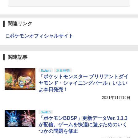
【純正品】Xbox ワイヤレス コントロー
3
ラー (カーボンブラック)
Nintendo Switch 2(日本語・国内専用)
【Amazon.co.jp限定】劇場版モノノ怪
【純正品】ディスクドライブ(CFI-ZDD1
3
3
3
第三章 蛇神 (Amazon.co.jp限定オリジ
J) PlayStation 5
関連リンク
￥8,020
ナル三方背収納ケース付きコレクション)
￥55,491
(オリジナル特典:オリジナル巾着＋メー
￥11,980
□ポケモンオフィシャルサイト
カー特典:【坤と離】二振りの剣、十翼よ
り来たる！スタジオ描き下ろしイラスト
【純正品】Xbox 充電式バッテリー + US
4
ボード付) [Blu-ray]
B-C ケーブル
【純正品】DualSense ワイヤレスコン
関連記事
ニンテンドープリペイド番号 9000円|オ
4
4
￥10,780
トローラー ミッドナイト ブラック(CFI-
ンラインコード版
￥2,618
ZCT2J01)
Switch
本日発売
￥9,000
「ポケットモンスター ブリリアントダイ
￥10,737
劇場版「鬼滅の刃」無限城編 第一章 猗
ヤモンド・シャイニングパール」いよい
4
窩座再来 完全生産限定版 [Blu-ray]
よ本日発売！
【国内正規品】Thrustmaster スラスト
5
マスター TH8S シフター - PC、PS4、P
ニンテンドープリペイド番号 5000円|オ
2021年11月19日
5
￥8,698
【純正品】DualSense ワイヤレスコン
S5、PS5 Pro、Xbox One、Xbox Serie
ンラインコード版
5
トローラー(CFI-ZCT2J)
s X|S 対応の高精度 H パターン シフター
Switch
￥5,000
￥10,737
￥14,141
「ポケモンBDSP」更新データVer. 1.1.3
が配信。ゲームを快適に遊ぶためのいく
【Amazon.co.jp限定】劇場版モノノ怪
5
つかの問題を修正
第三章 蛇神 (オリジナル特典:オリジナル
巾着＋メーカー特典:【坤と離】二振りの