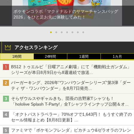
ポケモンコラボ「マクドナルドのサマーチャンスバッグ
2026」をひと足お先に体験してみた！
●
●
●
●
●
●
●
アクセスランキング
1時間
24時間
1週間
1カ月
BS12 トゥエルビ「日曜アニメ劇場」にて「機動戦士ガンダム」
シリーズが本日8月9日から8週連続で放送
初回は「機動戦士ガンダム【HDリマスター版】」
バーガーキング、2026年“ワンパウンダーシリーズ”第3弾「ダー
ティ ザ・ワンパウンダー」を8月7日発売
「特製ガーリックマヨソース」を使用した超大型チーズバーガー
そらザウルスやギャルきち、団長の吉野家Tシャツも！
「hololive Splash T-Party!」全Tシャツラインナップ公開＆オン
ライン販売開始
「オクトパストラベラー」70%オフで1,643円！ もうすぐ終了の
セール情報まとめ【8月8日更新】
ニンテンドーeショップでは「大神 絶景版」が67%オフで990円
ファミマで「ポケモンフレンダ」ピカチュウ&ゼラオラのフレン